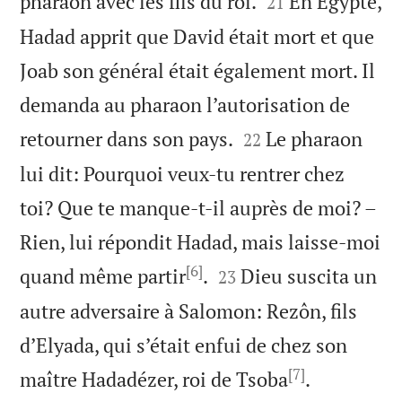


pharaon avec les fils du roi.
En Egypte,
21
Hadad apprit que David était mort et que
Joab son général était également mort. Il
demanda au pharaon l’autorisation de


retourner dans son pays.
Le pharaon
22
lui dit: Pourquoi veux-tu rentrer chez
toi? Que te manque-t-il auprès de moi? –
Rien, lui répondit Hadad, mais laisse-moi
[6]


quand même partir
.
Dieu suscita un
23
autre adversaire à Salomon: Rezôn, fils
d’Elyada, qui s’était enfui de chez son
[7]


maître Hadadézer, roi de Tsoba
.