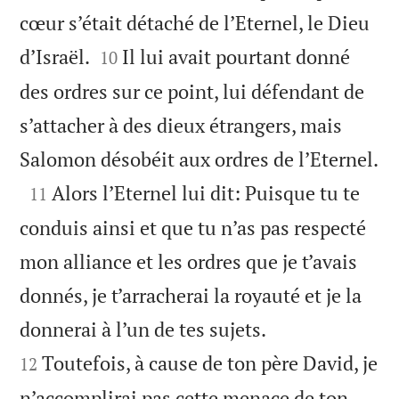
cœur s’était détaché de l’Eternel, le Dieu


d’Israël.
Il lui avait pourtant donné
10
des ordres sur ce point, lui défendant de
s’attacher à des dieux étrangers, mais

Salomon désobéit aux ordres de l’Eternel.

Alors l’Eternel lui dit: Puisque tu te
11
conduis ainsi et que tu n’as pas respecté
mon alliance et les ordres que je t’avais
donnés, je t’arracherai la royauté et je la


donnerai à l’un de tes sujets.
Toutefois, à cause de ton père David, je
12
n’accomplirai pas cette menace de ton