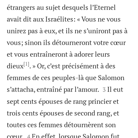
étrangers au sujet desquels l’Eternel
avait dit aux Israélites: « Vous ne vous
unirez pas à eux, et ils ne s’uniront pas à
vous; sinon ils détourneront votre cœur
et vous entraîneront à adorer leurs
[1]
dieux
. » Or, c’est précisément à des
femmes de ces peuples-là que Salomon


s’attacha, entraîné par l’amour.
Il eut
3
sept cents épouses de rang princier et
trois cents épouses de second rang, et
toutes ces femmes détournèrent son


cœur.
En effet, lorsque Salomon fut
4