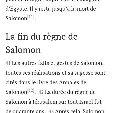
d’Egypte. Il y resta jusqu’à la mort de
[11]

Salomon
.
La fin du règne de
Salomon


Les autres faits et gestes de Salomon,
41
toutes ses réalisations et sa sagesse sont
cités dans le livre des Annales de
[12]


Salomon
.
La durée du règne de
42
Salomon à Jérusalem sur tout Israël fut


de quarante ans.
Après cela, Salomon
43