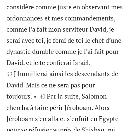
considère comme juste en observant mes
ordonnances et mes commandements,
comme l’a fait mon serviteur David, je
serai avec toi, je ferai de toi le chef d’une
dynastie durable comme je l’ai fait pour


David, et je te confierai Israël.
J’humilierai ainsi les descendants de
39
David. Mais ce ne sera pas pour


toujours. »
Par la suite, Salomon
40
chercha à faire périr Jéroboam. Alors
Jéroboam s’en alla et s’enfuit en Egypte
pour se réfugier auprès de Shishaq, roi