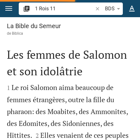
Aller vers contenu
Recherche d'un verse
BDS
1 Rois 11
La Bible du Semeur
de
Biblica
Les femmes de Salomon
et son idolâtrie


Le roi Salomon aima beaucoup de
1
femmes étrangères, outre la fille du
pharaon: des Moabites, des Ammonites,
des Edomites, des Sidoniennes, des


Hittites.
Elles venaient de ces peuples
2