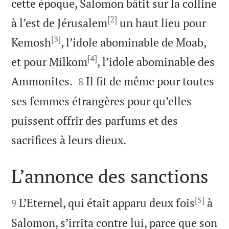
cette époque, Salomon bâtit sur la colline
[2]
à l’est de Jérusalem
un haut lieu pour
[3]
Kemosh
, l’idole abominable de Moab,
[4]
et pour Milkom
, l’idole abominable des


Ammonites.
Il fit de même pour toutes
8
ses femmes étrangères pour qu’elles
puissent offrir des parfums et des

sacrifices à leurs dieux.
L’annonce des sanctions

[5]

L’Eternel, qui était apparu deux fois
à
9
Salomon, s’irrita contre lui, parce que son