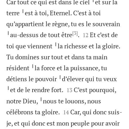
Car tout ce qui est dans le ciel ╵et sur la
terre ╵est à toi, Eternel. C’est à toi
qu’appartient le règne, tu es le souverain
[3]


╵au-dessus de tout être
.
Et c’est de
12
toi que viennent ╵la richesse et la gloire.
Tu domines sur tout et dans ta main
résident ╵la force et la puissance, tu
détiens le pouvoir ╵d’élever qui tu veux


╵et de le rendre fort.
C’est pourquoi,
13
notre Dieu, ╵nous te louons, nous


célébrons ta gloire.
Car, qui donc suis-
14
je, et qui donc est mon peuple pour avoir