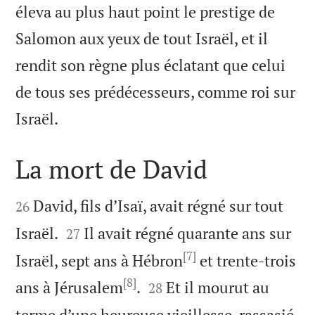
éleva au plus haut point le prestige de
Salomon aux yeux de tout Israël, et il
rendit son règne plus éclatant que celui
de tous ses prédécesseurs, comme roi sur

Israël.
La mort de David


David, fils d’Isaï, avait régné sur tout
26


Israël.
Il avait régné quarante ans sur
27
[7]
Israël, sept ans à Hébron
et trente-trois
[8]


ans à Jérusalem
.
Et il mourut au
28
terme d’une heureuse vieillesse, rassasié