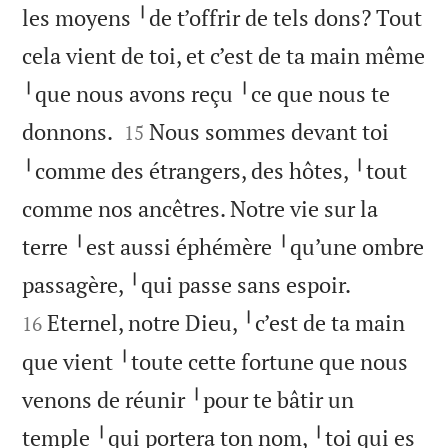
les moyens ╵de t’offrir de tels dons? Tout
cela vient de toi, et c’est de ta main même
╵que nous avons reçu ╵ce que nous te


donnons.
Nous sommes devant toi
15
╵comme des étrangers, des hôtes, ╵tout
comme nos ancêtres. Notre vie sur la
terre ╵est aussi éphémère ╵qu’une ombre


passagère, ╵qui passe sans espoir.
Eternel, notre Dieu, ╵c’est de ta main
16
que vient ╵toute cette fortune que nous
venons de réunir ╵pour te bâtir un
temple ╵qui portera ton nom, ╵toi qui es