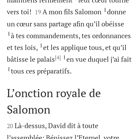


vers toi!
A mon fils Salomon ╵donne
19
un cœur sans partage afin qu’il obéisse
╵à tes commandements, tes ordonnances
et tes lois, ╵et les applique tous, et qu’il
[4]
bâtisse le palais
╵en vue duquel j’ai fait

╵tous ces préparatifs.
L’onction royale de
Salomon


Là-dessus, David dit à toute
20
l’assemblée: Bénissez l’Eternel, votre