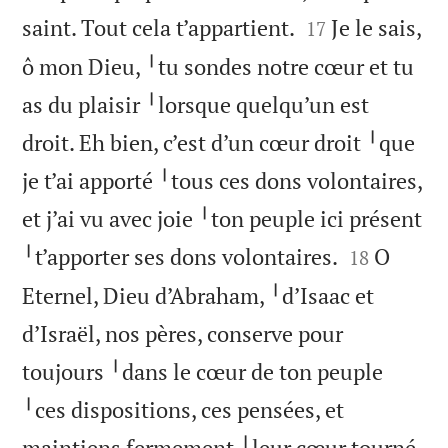


saint. Tout cela t’appartient.
Je le sais,
17
ô mon Dieu, ╵tu sondes notre cœur et tu
as du plaisir ╵lorsque quelqu’un est
droit. Eh bien, c’est d’un cœur droit ╵que
je t’ai apporté ╵tous ces dons volontaires,
et j’ai vu avec joie ╵ton peuple ici présent


╵t’apporter ses dons volontaires.
O
18
Eternel, Dieu d’Abraham, ╵d’Isaac et
d’Israël, nos pères, conserve pour
toujours ╵dans le cœur de ton peuple
╵ces dispositions, ces pensées, et
maintiens fermement ╵leur cœur tourné