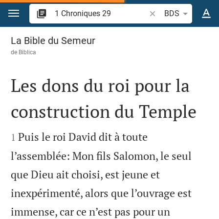
Aller vers contenu
Recherche d'un verse
BDS
1 Chroniques 29
La Bible du Semeur
de
Biblica
Les dons du roi pour la
construction du Temple


Puis le roi David dit à toute
1
l’assemblée: Mon fils Salomon, le seul
que Dieu ait choisi, est jeune et
inexpérimenté, alors que l’ouvrage est
immense, car ce n’est pas pour un