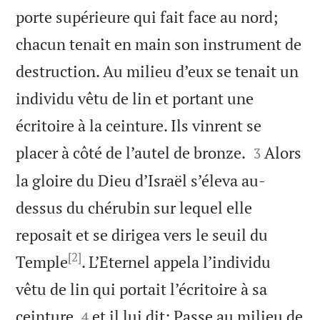
porte supérieure qui fait face au nord;
chacun tenait en main son instrument de
destruction. Au milieu d’eux se tenait un
individu vêtu de lin et portant une
écritoire à la ceinture. Ils vinrent se


placer à côté de l’autel de bronze.
Alors
3
la gloire du Dieu d’Israël s’éleva au-
dessus du chérubin sur lequel elle
reposait et se dirigea vers le seuil du
[2]
Temple
. L’Eternel appela l’individu
vêtu de lin qui portait l’écritoire à sa


ceinture
et il lui dit: Passe au milieu de
4