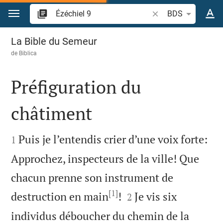
Aller vers contenu
Recherche d'un verse
BDS
Ézéchiel 9
La Bible du Semeur
de
Biblica
Préfiguration du
châtiment


Puis je l’entendis crier d’une voix forte:
1
Approchez, inspecteurs de la ville! Que
chacun prenne son instrument de
[1]


destruction en main
!
Je vis six
2
individus déboucher du chemin de la