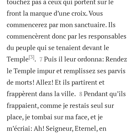
touchez pas à ceux qui portent sur le
front la marque d’une croix. Vous
commencerez par mon sanctuaire. Ils
commencèrent donc par les responsables
du peuple qui se tenaient devant le
[3]


Temple
.
Puis il leur ordonna: Rendez
7
le Temple impur et remplissez ses parvis
de morts! Allez! Et ils partirent et


frappèrent dans la ville.
Pendant qu’ils
8
frappaient, comme je restais seul sur
place, je tombai sur ma face, et je
m’écriai: Ah! Seigneur, Eternel, en