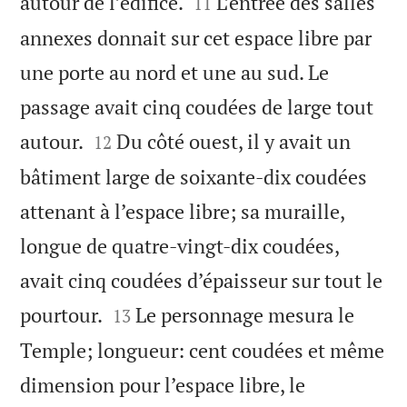


autour de l’édifice.
L’entrée des salles
11
annexes donnait sur cet espace libre par
une porte au nord et une au sud. Le
passage avait cinq coudées de large tout


autour.
Du côté ouest, il y avait un
12
bâtiment large de soixante-dix coudées
attenant à l’espace libre; sa muraille,
longue de quatre-vingt-dix coudées,
avait cinq coudées d’épaisseur sur tout le


pourtour.
Le personnage mesura le
13
Temple; longueur: cent coudées et même
dimension pour l’espace libre, le