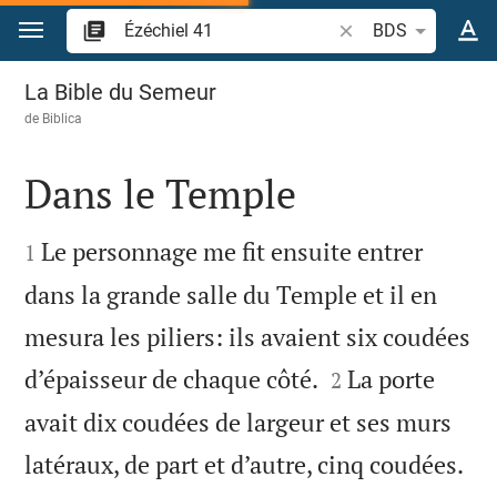
Aller vers contenu
Recherche d'un verse
BDS
Ézéchiel 41
La Bible du Semeur
de
Biblica
Dans le Temple


Le personnage me fit ensuite entrer
1
dans la grande salle du Temple et il en
mesura les piliers: ils avaient six coudées


d’épaisseur de chaque côté.
La porte
2
avait dix coudées de largeur et ses murs
latéraux, de part et d’autre, cinq coudées.