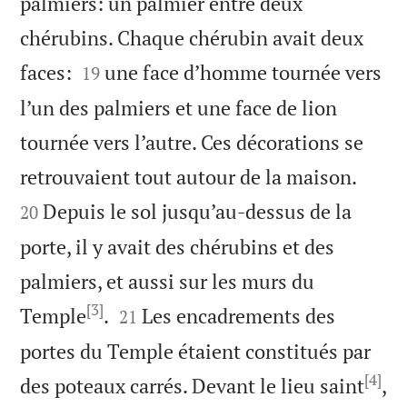
palmiers: un palmier entre deux
chérubins. Chaque chérubin avait deux


faces:
une face d’homme tournée vers
19
l’un des palmiers et une face de lion
tournée vers l’autre. Ces décorations se


retrouvaient tout autour de la maison.
Depuis le sol jusqu’au-dessus de la
20
porte, il y avait des chérubins et des
palmiers, et aussi sur les murs du
[3]


Temple
.
Les encadrements des
21
portes du Temple étaient constitués par
[4]
des poteaux carrés. Devant le lieu saint
,