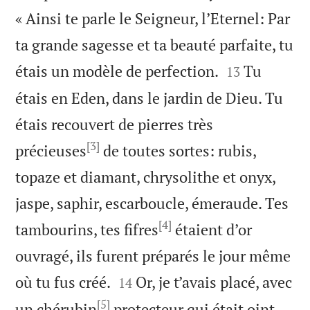
« Ainsi te parle le Seigneur, l’Eternel: Par
ta grande sagesse et ta beauté parfaite, tu


étais un modèle de perfection.
Tu
13
étais en Eden, dans le jardin de Dieu. Tu
étais recouvert de pierres très
[3]
précieuses
de toutes sortes: rubis,
topaze et diamant, chrysolithe et onyx,
jaspe, saphir, escarboucle, émeraude. Tes
[4]
tambourins, tes fifres
étaient d’or
ouvragé, ils furent préparés le jour même


où tu fus créé.
Or, je t’avais placé, avec
14
[5]
un chérubin
protecteur qui était oint,