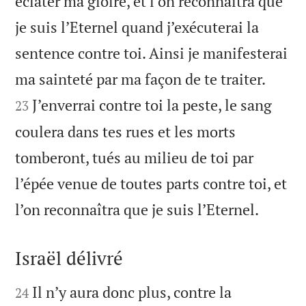
éclater ma gloire, et l’on reconnaîtra que
je suis l’Eternel quand j’exécuterai la
sentence contre toi. Ainsi je manifesterai


ma sainteté par ma façon de te traiter.
J’enverrai contre toi la peste, le sang
23
coulera dans tes rues et les morts
tomberont, tués au milieu de toi par
l’épée venue de toutes parts contre toi, et

l’on reconnaîtra que je suis l’Eternel.
Israël délivré


Il n’y aura donc plus, contre la
24