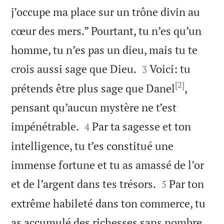
j’occupe ma place sur un trône divin au
cœur des mers.” Pourtant, tu n’es qu’un
homme, tu n’es pas un dieu, mais tu te


crois aussi sage que Dieu.
Voici: tu
3
[2]
prétends être plus sage que Danel
,
pensant qu’aucun mystère ne t’est


impénétrable.
Par ta sagesse et ton
4
intelligence, tu t’es constitué une
immense fortune et tu as amassé de l’or


et de l’argent dans tes trésors.
Par ton
5
extrême habileté dans ton commerce, tu
as accumulé des richesses sans nombre