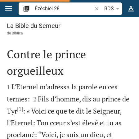
Aller vers contenu
Recherche d'un verse
BDS
Ézéchiel 28
La Bible du Semeur
de
Biblica
Contre le prince
orgueilleux


L’Eternel m’adressa la parole en ces
1


termes:
Fils d’homme, dis au prince de
2
[1]
Tyr
: « Voici ce que te dit le Seigneur,
l’Eternel: Ton cœur s’est élevé et tu as
proclamé: “Voici, je suis un dieu, et