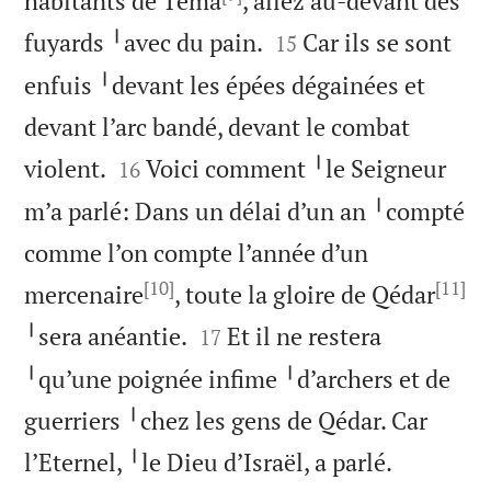
habitants de Téma
, allez au-devant des


fuyards ╵avec du pain.
Car ils se sont
15
enfuis ╵devant les épées dégainées et
devant l’arc bandé, devant le combat


violent.
Voici comment ╵le Seigneur
16
m’a parlé: Dans un délai d’un an ╵compté
comme l’on compte l’année d’un
[10]
[11]
mercenaire
, toute la gloire de Qédar


╵sera anéantie.
Et il ne restera
17
╵qu’une poignée infime ╵d’archers et de
guerriers ╵chez les gens de Qédar. Car

l’Eternel, ╵le Dieu d’Israël, a parlé.