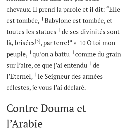
chevaux. Il prend la parole et il dit: “Elle
est tombée, ╵Babylone est tombée, et
toutes les statues ╵de ses divinités sont
[5]


là, brisées
, par terre!” »
O toi mon
10
peuple, ╵qu’on a battu ╵comme du grain
sur l’aire, ce que j’ai entendu ╵de
l’Eternel, ╵le Seigneur des armées

célestes, je vous l’ai déclaré.
Contre Douma et
l’Arabie