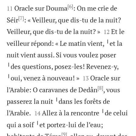

[6]

Oracle sur Douma
: On me crie de
11
[7]
Séir
: « Veilleur, que dis-tu de la nuit?


Veilleur, que dis-tu de la nuit? »
Et le
12
veilleur répond: « Le matin vient, ╵et la
nuit vient aussi. Si vous voulez poser
╵des questions, posez-les! Revenez-y,


╵oui, venez à nouveau! »
Oracle sur
13
[8]
l’Arabie: O caravanes de Dedân
, vous
passerez la nuit ╵dans les forêts de


l’Arabie.
Allez à la rencontre ╵de celui
14
qui a soif ╵et portez-lui de l’eau;
[9]