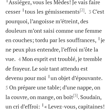
╵Assiégez, vous les Mèdes! Je vais faire
[2]


cesser ╵tous les gémissements
.
C’est
3
pourquoi, l’angoisse m’étreint, des
douleurs m’ont saisi comme une femme
en couches; tordu par les souffrances, ╵je
ne peux plus entendre, l’effroi m’ôte la


vue.
Mon esprit est troublé, je tremble
4
de frayeur. Le soir tant attendu est


devenu pour moi ╵un objet d’épouvante.
On prépare une table; d’une nappe, on
5
[3]
la couvre, on mange, on boit
. Soudain,
un cri d’effroi: ╵« Levez-vous, capitaines!