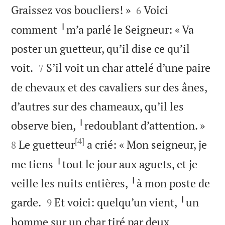


Graissez vos boucliers! »
Voici
6
comment ╵m’a parlé le Seigneur: « Va
poster un guetteur, qu’il dise ce qu’il


voit.
S’il voit un char attelé d’une paire
7
de chevaux et des cavaliers sur des ânes,
d’autres sur des chameaux, qu’il les


observe bien, ╵redoublant d’attention. »
[4]
Le guetteur
a crié: « Mon seigneur, je
8
me tiens ╵tout le jour aux aguets, et je
veille les nuits entières, ╵à mon poste de


garde.
Et voici: quelqu’un vient, ╵un
9
homme sur un char tiré par deux