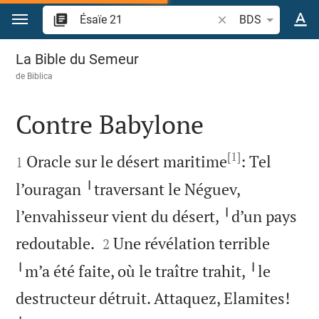
Aller vers contenu
Recherche d'un verse
BDS
Ésaïe 21
La Bible du Semeur
de
Biblica
Contre Babylone

[1]

Oracle sur le désert maritime
: Tel
1
l’ouragan ╵traversant le Néguev,
l’envahisseur vient du désert, ╵d’un pays


redoutable.
Une révélation terrible
2
╵m’a été faite, où le traître trahit, ╵le
destructeur détruit. Attaquez, Elamites!