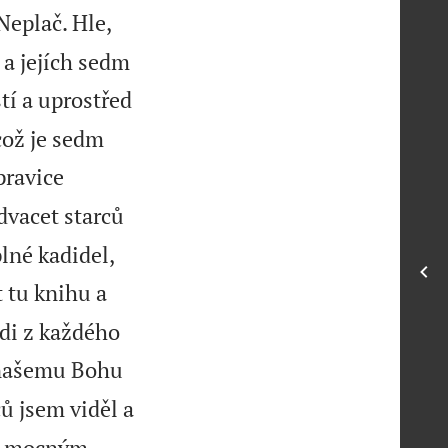
Neplač. Hle,
 a jejích sedm
stí a uprostřed
což je sedm
pravice
advacet starců
lné kadidel,
t tu knihu a
lidi z každého
i našemu Bohu
ců jsem viděl a
li mocným