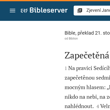
Přejít na obsah
Zjevení Janovo 5
Bible, překlad 21. sto
od
Biblion
Zapečetěná


Na pravici Sedící
1
zapečetěnou sedmi
mocným hlasem: „Kd
nikdo na nebi, na 


nahlédnout.
Velm
4