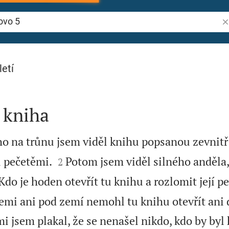
Vy
letí
 kniha
ho na trůnu jsem viděl knihu popsanou zevnitř 


 pečetěmi.
Potom jsem viděl silného anděla,
2
o je hoden otevřít tu knihu a rozlomit její pe
zemi ani pod zemí nemohl tu knihu otevřít ani 
i jsem plakal, že se nenašel nikdo, kdo by byl