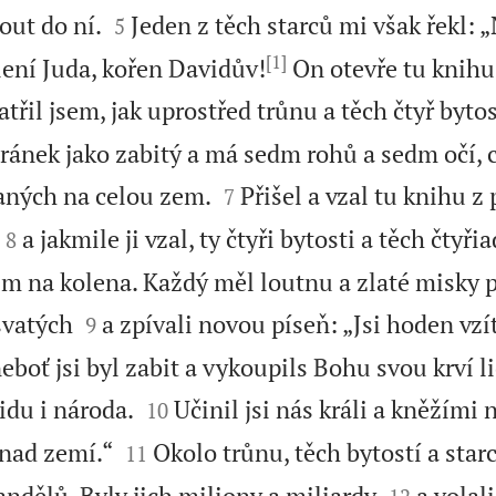


out do ní.
Jeden z těch starců mi však řekl: „
5
[1]
lení Juda, kořen Davidův!
On otevře tu knihu
atřil jsem, jak uprostřed trůnu a těch čtyř byto
eránek jako zabitý a má sedm rohů a sedm očí, 


aných na celou zem.
Přišel a vzal tu knihu z 
7


a jakmile ji vzal, ty čtyři bytosti a těch čtyři
8
m na kolena. Každý měl loutnu a zlaté misky p


svatých
a zpívali novou píseň: „Jsi hoden vzí
9
 neboť jsi byl zabit a vykoupils Bohu svou krví 


lidu i národa.
Učinil jsi nás králi a kněžím
10


nad zemí.“
Okolo trůnu, těch bytostí a star
11


ndělů. Byly jich miliony a miliardy
a vola