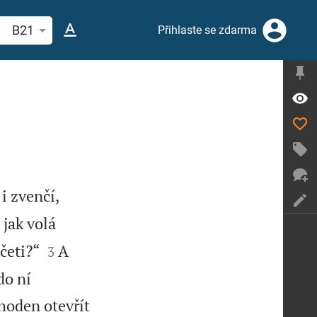
hledat biblický verš nebo slovo
B21
Přihlaste se zdarma
i zvenčí,
 jak volá


četi?“
A
3
do ní
 hoden otevřít