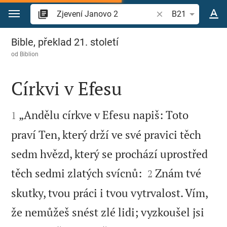
Přejít na obsah
Vyhledat biblický ve
B21
Zjevení Janovo 2
Bible, překlad 21. století
od
Biblion
Církvi v Efesu


„Andělu církve v Efesu napiš: Toto
1
praví Ten, který drží ve své pravici těch
sedm hvězd, který se prochází uprostřed


těch sedmi zlatých svícnů:
Znám tvé
2
skutky, tvou práci i tvou vytrvalost. Vím,
že nemůžeš snést zlé lidi; vyzkoušel jsi