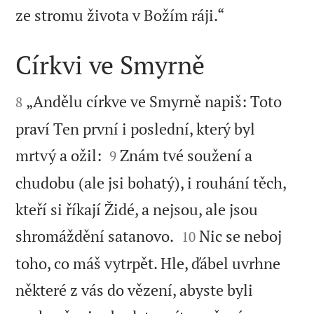

ze stromu života v Božím ráji.“
Církvi ve Smyrně


„Andělu církve ve Smyrně napiš: Toto
8
praví Ten první i poslední, který byl


mrtvý a ožil:
Znám tvé soužení a
9
chudobu (ale jsi bohatý), i rouhání těch,
kteří si říkají Židé, a nejsou, ale jsou


shromáždění satanovo.
Nic se neboj
10
toho, co máš vytrpět. Hle, ďábel uvrhne
některé z vás do vězení, abyste byli