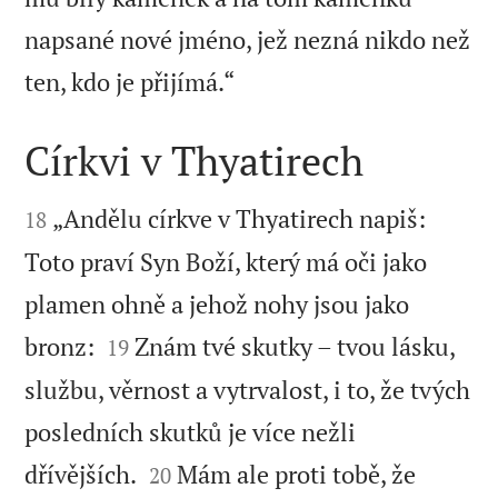
napsané nové jméno, jež nezná nikdo než

ten, kdo je přijímá.“
Církvi v Thyatirech


„Andělu církve v Thyatirech napiš:
18
Toto praví Syn Boží, který má oči jako
plamen ohně a jehož nohy jsou jako


bronz:
Znám tvé skutky – tvou lásku,
19
službu, věrnost a vytrvalost, i to, že tvých
posledních skutků je více nežli


dřívějších.
Mám ale proti tobě, že
20