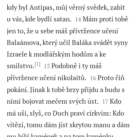
kdy byl Antipas, můj věrný svědek, zabit


u vás, kde bydlí satan.
Mám proti tobě
14
jen to, že u sebe máš přívržence učení
Balaámova, který učil Baláka svádět syny
Izraele k modlářským hodům a ke
[1]


smilstvu.
Podobně i ty máš
15


přívržence učení nikolaitů.
Proto čiň
16
pokání. Jinak k tobě brzy přijdu a budu s


nimi bojovat mečem svých úst.
Kdo
17
má uši, slyš, co Duch praví církvím: Kdo
vítězí, tomu dám jíst skrytou manu a dám
mu bílý kamének a na tom kaménku