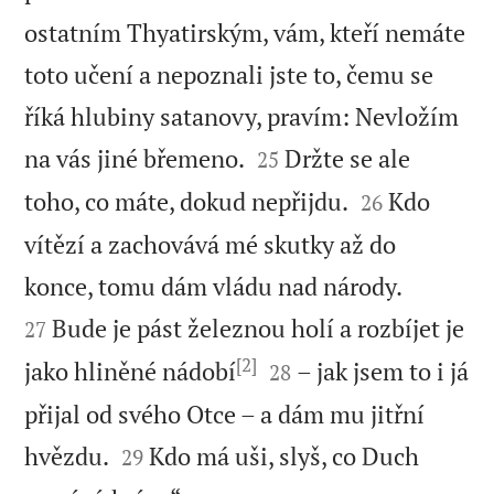
ostatním Thyatirským, vám, kteří nemáte
toto učení a nepoznali jste to, čemu se
říká hlubiny satanovy, pravím: Nevložím


na vás jiné břemeno.
Držte se ale
25


toho, co máte, dokud nepřijdu.
Kdo
26
vítězí a zachovává mé skutky až do


konce, tomu dám vládu nad národy.
Bude je pást železnou holí a rozbíjet je
27
[2]


jako hliněné nádobí
– jak jsem to i já
28
přijal od svého Otce – a dám mu jitřní


hvězdu.
Kdo má uši, slyš, co Duch
29