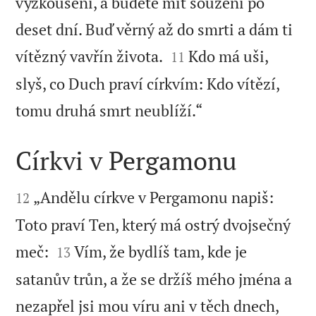
vyzkoušeni, a budete mít soužení po
deset dní. Buď věrný až do smrti a dám ti


vítězný vavřín života.
Kdo má uši,
11
slyš, co Duch praví církvím: Kdo vítězí,

tomu druhá smrt neublíží.“
Církvi v Pergamonu


„Andělu církve v Pergamonu napiš:
12
Toto praví Ten, který má ostrý dvojsečný


meč:
Vím, že bydlíš tam, kde je
13
satanův trůn, a že se držíš mého jména a
nezapřel jsi mou víru ani v těch dnech,