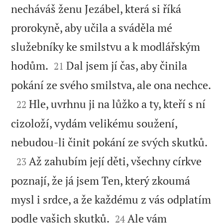
necháváš ženu Jezábel, která si říká
prorokyně, aby učila a sváděla mé
služebníky ke smilstvu a k modlářským


hodům.
Dal jsem jí čas, aby činila
21

pokání ze svého smilstva, ale ona nechce.

Hle, uvrhnu ji na lůžko a ty, kteří s ní
22
cizoloží, vydám velikému soužení,

nebudou-li činit pokání ze svých skutků.

Až zahubím její děti, všechny církve
23
poznají, že já jsem Ten, který zkoumá
mysl i srdce, a že každému z vás odplatím


podle vašich skutků.
Ale vám
24