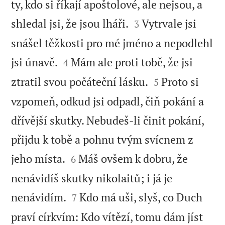
ty, kdo si říkají apoštolové, ale nejsou, a


shledal jsi, že jsou lháři.
Vytrvale jsi
3
snášel těžkosti pro mé jméno a nepodlehl


jsi únavě.
Mám ale proti tobě, že jsi
4


ztratil svou počáteční lásku.
Proto si
5
vzpomeň, odkud jsi odpadl, čiň pokání a
dřívější skutky. Nebudeš-li činit pokání,
přijdu k tobě a pohnu tvým svícnem z


jeho místa.
Máš ovšem k dobru, že
6
nenávidíš skutky nikolaitů; i já je


nenávidím.
Kdo má uši, slyš, co Duch
7
praví církvím: Kdo vítězí, tomu dám jíst