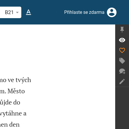
hledat biblický verš nebo slovo
B21
Přihlaste se zdarma
mo ve tvých
ém. Město
ůjde do
vytáhne a
nen den