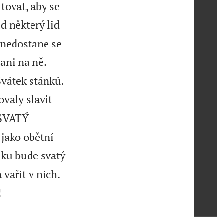
tovat, aby se
d některý lid
 nedostane se
ani na ně.

Svátek stánků.
ovaly slavit
 SVATÝ
jako obětní
sku bude svatý
vařit v nich.

!