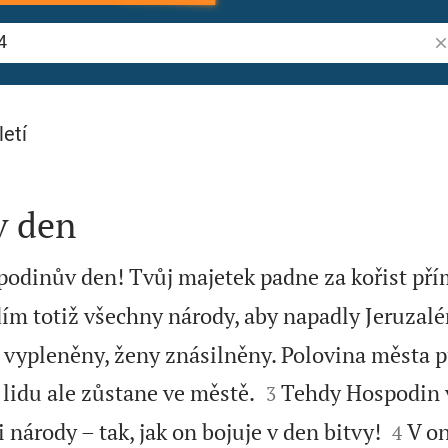
Vy
letí
v den
podinův den! Tvůj majetek padne za kořist pří
m totiž všechny národy, aby napadly Jeruzal
vypleněny, ženy znásilněny. Polovina města p


 lidu ale zůstane ve městě.
Tehdy Hospodin 
3


 národy – tak, jak on bojuje v den bitvy!
V o
4