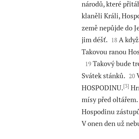
národů, které přit
klaněli Králi, Hosp
země nepůjde do Je


jim déšť.
A když
18
Takovou ranou Hosp

Takový bude tre
19


Svátek stánků.
20
[3]
HOSPODINU.
Hrn
mísy před oltářem.
Hospodinu zástupů. 
V onen den už neb