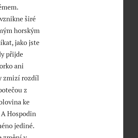
lémem.
vznikne širé
mým horským
kat, jako jste
y přijde
orko ani
 zmizí rozdíl
potečou z
olovina ke

A Hospodin


méno jediné.
e změní v