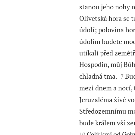
stanou jeho nohy n
Olivetská hora se t
údolí; polovina hor
údolím budete moci 
utíkali před zemět
Hospodin, můj Bůh,


chladná tma.
Bud
7
mezi dnem a nocí, t
Jeruzaléma živé vo
Středozemnímu moři
bude králem vší ze
Celý kraj od Geb
10