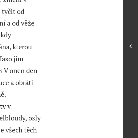
tyčit od
ní a od věže
ikdy
rána, kterou
Maso jim

V onen den
3
ce a obrátí
ě.
ty v
elbloudy, osly
e všech těch