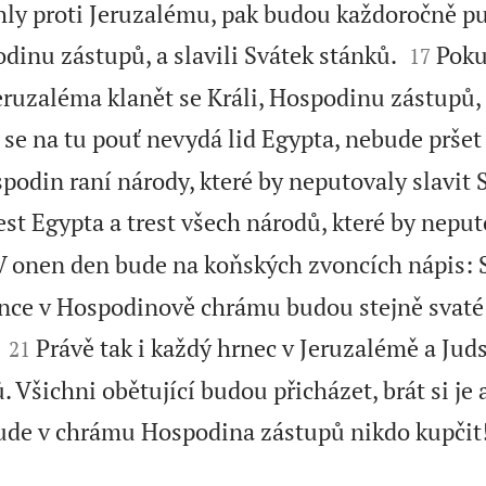
áhly proti Jeruzalému, pak budou každoročně pu


odinu zástupů, a slavili Svátek stánků.
Poku
17
ruzaléma klanět se Králi, Hospodinu zástupů,
 se na tu pouť nevydá lid Egypta, nebude pršet 
odin raní národy, které by neputovaly slavit 
st Egypta a trest všech národů, které by neput
V onen den bude na koňských zvoncích nápis:
ce v Hospodinově chrámu budou stejně svaté 


Právě tak i každý hrnec v Jeruzalémě a Jud
21
Všichni obětující budou přicházet, brát si je a 
ude v chrámu Hospodina zástupů nikdo kupčit