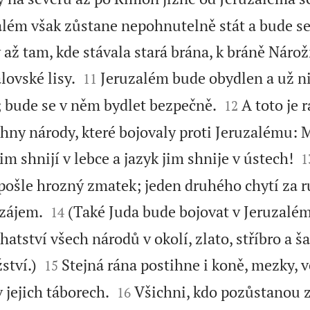
além však zůstane nepohnutelně stát a bude se 
až tam, kde stávala stará brána, k bráně Nárož


lovské lisy.
Jeruzalém bude obydlen a už n
11


 bude se v něm bydlet bezpečně.
A toto je 
12
hny národy, které bojovaly proti Jeruzalému: 

jim shnijí v lebce a jazyk jim shnije v ústech!
1
ošle hrozný zmatek; jeden druhého chytí za ru


vzájem.
(Také Juda bude bojovat v Jeruzalém
14
tství všech národů v okolí, zlato, stříbro a ša


tví.)
Stejná rána postihne i koně, mezky, v
15


 jejich táborech.
Všichni, kdo pozůstanou z
16