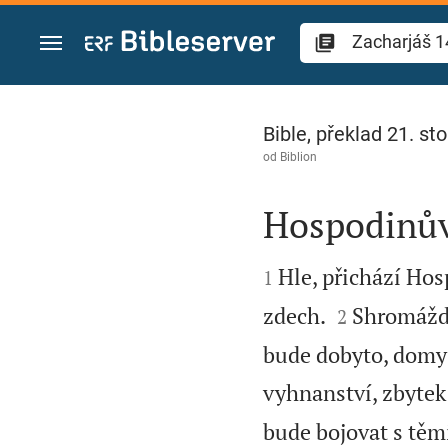
Přejít na obsah
Zacharjáš 14
Bible, překlad 21. sto
od
Biblion
Hospodinů


Hle, přichází Hos
1


zdech.
Shromáždí
2
bude dobyto, domy 
vyhnanství, zbytek
bude bojovat s těmi