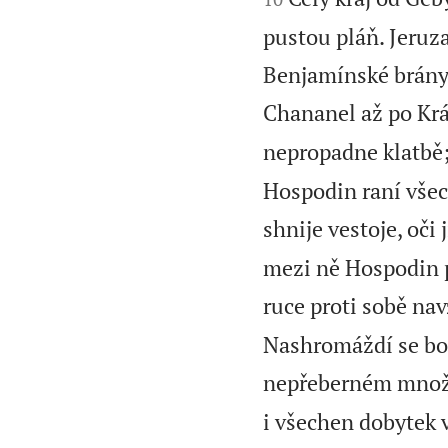
pustou pláň. Jeruz
Benjamínské brány 
Chananel až po Krá
nepropadne klatbě;
Hospodin raní všec
shnije vestoje, oči 
mezi ně Hospodin p
ruce proti sobě na
Nashromáždí se boha
nepřeberném množs
i všechen dobytek v