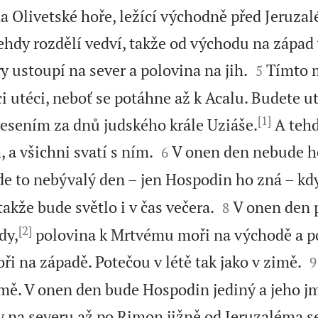
a Olivetské hoře, ležící východně před Jeruza
ehdy rozdělí vedví, takže od východu na západ 


y ustoupí na sever a polovina na jih.
Tímto 
5
utéci, neboť se potáhne až k Acalu. Budete utí
[1]
řesením za dnů judského krále Uziáše.
A tehd


 a všichni svatí s ním.
V onen den nebude h
6
e to nebývalý den – jen Hospodin ho zná – kdy


akže bude světlo i v čas večera.
V onen den 
8
[2]
dy,
polovina k Mrtvému moři na východě a p

 na západě. Potečou v létě tak jako v zimě.
9
mě. V onen den bude Hospodin jediný a jeho j
y na severu až po Rimon jižně od Jeruzaléma s