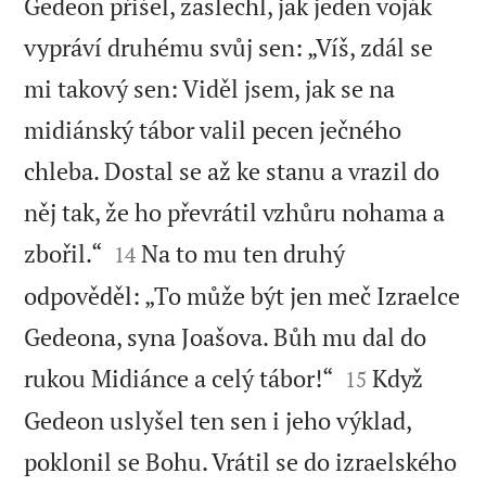
Gedeon přišel, zaslechl, jak jeden voják
vypráví druhému svůj sen: „Víš, zdál se
mi takový sen: Viděl jsem, jak se na
midiánský tábor valil pecen ječného
chleba. Dostal se až ke stanu a vrazil do
něj tak, že ho převrátil vzhůru nohama a


zbořil.“
Na to mu ten druhý
14
odpověděl: „To může být jen meč Izraelce
Gedeona, syna Joašova. Bůh mu dal do


rukou Midiánce a celý tábor!“
Když
15
Gedeon uslyšel ten sen i jeho výklad,
poklonil se Bohu. Vrátil se do izraelského