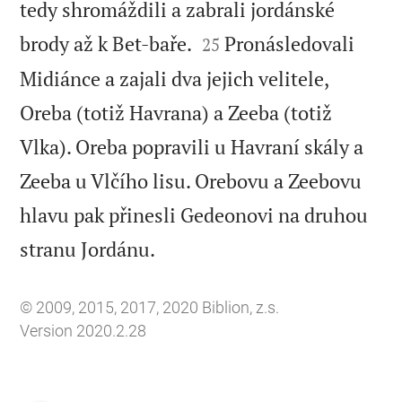
tedy shromáždili a zabrali jordánské


brody až k Bet-baře.
Pronásledovali
25
Midiánce a zajali dva jejich velitele,
Oreba (totiž Havrana) a Zeeba (totiž
Vlka). Oreba popravili u Havraní skály a
Zeeba u Vlčího lisu. Orebovu a Zeebovu
hlavu pak přinesli Gedeonovi na druhou

stranu Jordánu.
© 2009, 2015, 2017, 2020 Biblion, z.s.
Version 2020.2.28