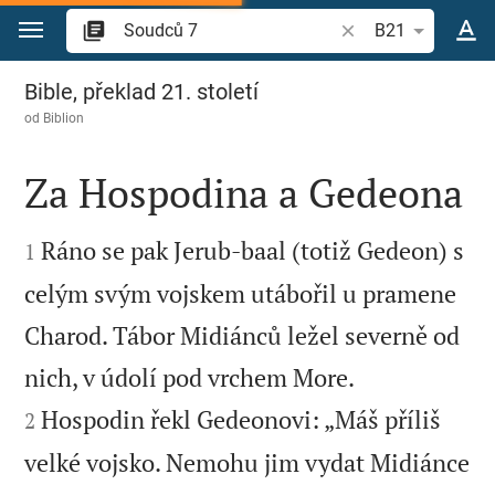
Přejít na obsah
Vyhledat biblický ve
B21
Soudců 7
Bible, překlad 21. století
od
Biblion
Za Hospodina a Gedeona


Ráno se pak Jerub-baal (totiž Gedeon) s
1
celým svým vojskem utábořil u pramene
Charod. Tábor Midiánců ležel severně od


nich, v údolí pod vrchem More.
Hospodin řekl Gedeonovi: „Máš příliš
2
velké vojsko. Nemohu jim vydat Midiánce