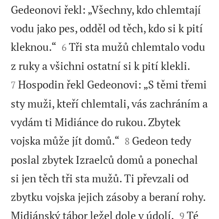
Gedeonovi řekl: „Všechny, kdo chlemtají
vodu jako pes, odděl od těch, kdo si k pití


kleknou.“
Tři sta mužů chlemtalo vodu
6


z ruky a všichni ostatní si k pití klekli.
Hospodin řekl Gedeonovi: „S těmi třemi
7
sty muži, kteří chlemtali, vás zachráním a
vydám ti Midiánce do rukou. Zbytek


vojska může jít domů.“
Gedeon tedy
8
poslal zbytek Izraelců domů a ponechal
si jen těch tři sta mužů. Ti převzali od
zbytku vojska jejich zásoby a beraní rohy.


Midiánský tábor ležel dole v údolí.
Té
9