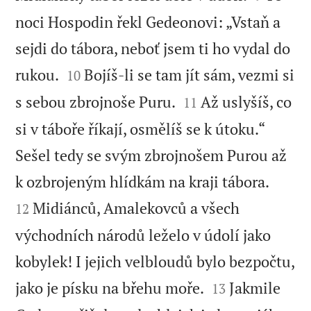
noci Hospodin řekl Gedeonovi: „Vstaň a
sejdi do tábora, neboť jsem ti ho vydal do


rukou.
Bojíš-li se tam jít sám, vezmi si
10


s sebou zbrojnoše Puru.
Až uslyšíš, co
11
si v táboře říkají, osmělíš se k útoku.“
Sešel tedy se svým zbrojnošem Purou až


k ozbrojeným hlídkám na kraji tábora.
Midiánců, Amalekovců a všech
12
východních národů leželo v údolí jako
kobylek! I jejich velbloudů bylo bezpočtu,


jako je písku na břehu moře.
Jakmile
13