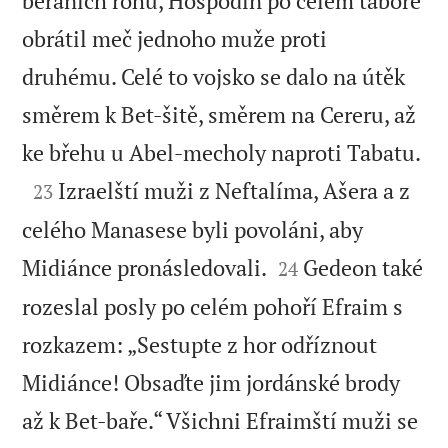
beraních rohů, Hospodin po celém táboře
obrátil meč jednoho muže proti
druhému. Celé to vojsko se dalo na útěk
směrem k Bet-šitě, směrem na Cereru, až

ke břehu u Abel-mecholy naproti Tabatu.

Izraelští muži z Neftalíma, Ašera a z
23
celého Manasese byli povoláni, aby


Midiánce pronásledovali.
Gedeon také
24
rozeslal posly po celém pohoří Efraim s
rozkazem: „Sestupte z hor odříznout
Midiánce! Obsaďte jim jordánské brody
až k Bet-baře.“ Všichni Efraimští muži se