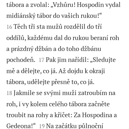
tábora a zvolal: „Vzhůru! Hospodin vydal


midiánský tábor do vašich rukou!“
Těch tři sta mužů rozdělil do tří
16
oddílů, každému dal do rukou beraní roh
a prázdný džbán a do toho džbánu


pochodeň.
Pak jim nařídil: „Sledujte
17
mě a dělejte, co já. Až dojdu k okraji


tábora, udělejte přesně to, co já.
Jakmile se svými muži zatroubím na
18
roh, i vy kolem celého tábora začněte
troubit na rohy a křičet: Za Hospodina a


Gedeona!“
Na začátku půlnoční
19