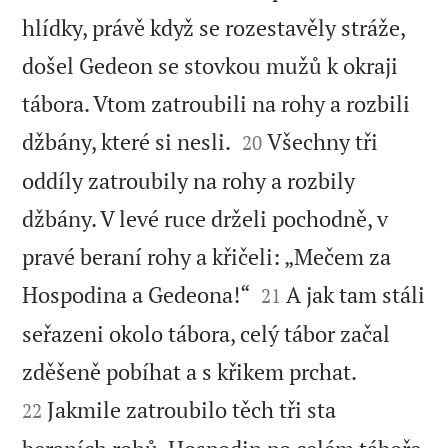
hlídky, právě když se rozestavěly stráže,
došel Gedeon se stovkou mužů k okraji
tábora. Vtom zatroubili na rohy a rozbili


džbány, které si nesli.
Všechny tři
20
oddíly zatroubily na rohy a rozbily
džbány. V levé ruce drželi pochodně, v
pravé beraní rohy a křičeli: „Mečem za


Hospodina a Gedeona!“
A jak tam stáli
21
seřazeni okolo tábora, celý tábor začal


zděšeně pobíhat a s křikem prchat.
Jakmile zatroubilo těch tři sta
22