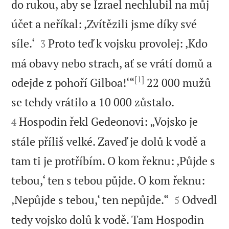
do rukou, aby se Izrael nechlubil na můj
účet a neříkal: ‚Zvítězili jsme díky své


síle.‘
Proto teď k vojsku provolej: ‚Kdo
3
má obavy nebo strach, ať se vrátí domů a
[1]
odejde z pohoří Gilboa!‘“
22 000 mužů


se tehdy vrátilo a 10 000 zůstalo.
Hospodin řekl Gedeonovi: „Vojsko je
4
stále příliš velké. Zaveď je dolů k vodě a
tam ti je protříbím. O kom řeknu: ‚Půjde s
tebou,‘ ten s tebou půjde. O kom řeknu:


‚Nepůjde s tebou,‘ ten nepůjde.“
Odvedl
5
tedy vojsko dolů k vodě. Tam Hospodin