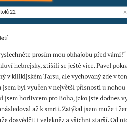
Vy
2
letí
, vyslechněte prosím mou obhajobu před vámi!“
luví hebrejsky, ztišili se ještě více. Pavel pokr
ý v kilikijském Tarsu, ale vychovaný zde v to
 jsem byl vyučen v největší přísnosti u nohou
l jsem horlivcem pro Boha, jako jste dodnes vy
následoval až k smrti. Zatýkal jsem muže i žen
že dosvědčit i velekněz a všichni starší. Od ni