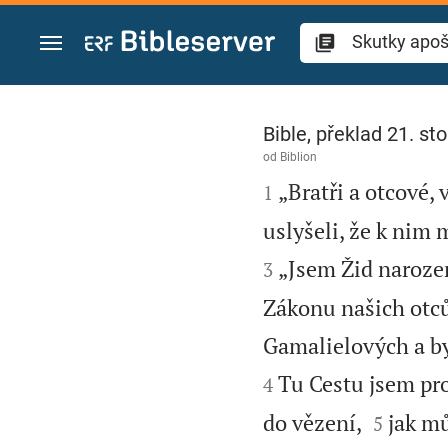
Přejít na obsah
Skutky apoštolů 2
Bible, překlad 21. sto
od
Biblion

„Bratři a otcové
1
uslyšeli, že k nim m
„Jsem Žid narozen
3
Zákonu našich otců
Gamalielových a by
Tu Cestu jsem pro
4


do vězení,
jak mů
5