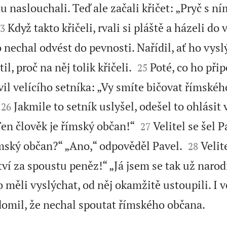
 naslouchali. Teď ale začali křičet: „Pryč s ní

Když takto křičeli, rvali si pláště a házeli do
3
o nechal odvést do pevnosti. Nařídil, ať ho vysl


il, proč na něj tolik křičeli.
Poté, co ho přip
25
vil velícího setníka: „Vy smíte bičovat římské


Jakmile to setník uslyšel, odešel to ohlásit v
26


 Ten člověk je římský občan!“
Velitel se šel P
27


ímský občan?“ „Ano,“ odpověděl Pavel.
Velit
28
ví za spoustu peněz!“ „Já jsem se tak už narod
o měli vyslýchat, od něj okamžitě ustoupili. I v

ědomil, že nechal spoutat římského občana.