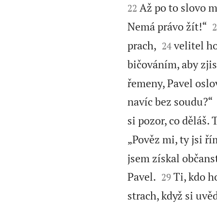


Až po to slovo mu
22

Nemá právo žít!“
2


prach,
velitel h
24
bičováním, aby zjist
řemeny, Pavel oslo
navíc bez soudu?“
si pozor, co děláš.
„Pověz mi, ty jsi ř
jsem získal občanst


Pavel.
Ti, kdo h
29
strach, když si uv