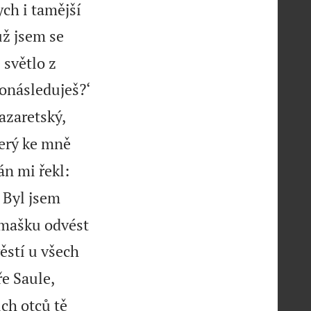
ych i tamější
ž jsem se
 světlo z

ronásleduješ?‘
Nazaretský,
terý ke mně
án mi řekl:
Byl jsem
amašku odvést
ěstí u všech
ře Saule,
ich otců tě