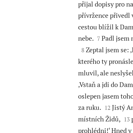
přijal dopisy pro n
přívržence přivedl 
cestou blížil k Da


nebe.
Padl jsem n
7

Zeptal jsem se: ‚
8
kterého ty pronásle
mluvil, ale neslyšel
‚Vstaň a jdi do Dam
oslepen jasem toho


za ruku.
Jistý A
12


místních Židů,
13
prohlédni!‘ Hned v 