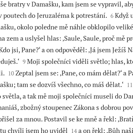
aše bratry v Damašku, kam jsem se vypravil, ab


v poutech do Jeruzaléma k potrestání.
Když u
6
mašku, okolo poledne mě náhle obklopilo veliké
a zem a uslyšel hlas: ‚Saule, Saule, proč mě p
Kdo jsi, Pane?‘ a on odpověděl: ‚Já jsem Ježíš 


duješ.‘
Moji společníci viděli světlo; hlas, k
9


i.
Zeptal jsem se: ‚Pane, co mám dělat?‘ a P
10


ašku; tam se dozvíš všechno, co máš dělat.‘
11
 světla, a tak mě moji společníci museli do D
naniáš, zbožný stoupenec Zákona s dobrou pov
přišel za mnou. Postavil se ke mně a řekl: ‚Brat


tu chvíli jsem ho uviděl
a on řekl: ‚Bůh naš
14