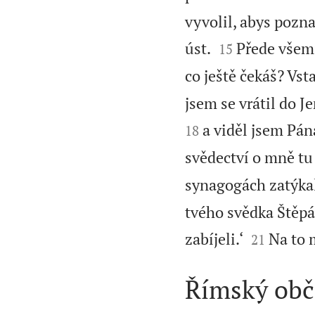
vyvolil, abys pozna


úst.
Přede všemi
15
co ještě čekáš? Vst
jsem se vrátil do 
a viděl jsem Pán
18
svědectví o mně tu
synagogách zatýkal 
tvého svědka Štěpán


zabíjeli.‘
Na to 
21
Římský ob