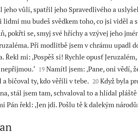
l jeho vůli, spatřil jeho Spravedlivého a uslyšel
 lidmi mu budeš svědkem toho, co jsi viděl a s
aň, pokřti se, smyj své hříchy a vzývej jeho jmé
Jeruzaléma. Při modlitbě jsem v chrámu upadl d
a. Řekl mi: ‚Pospěš si! Rychle opusť Jeruzalém,


 nepřijmou.‘
Namítl jsem: ‚Pane, oni vědí, ž
19


a bičoval ty, kdo věřili v tebe.
Když byla pr
20
a, stál jsem tam, schvaloval to a hlídal pláště
mi Pán řekl: ‚Jen jdi. Pošlu tě k dalekým národů
čan