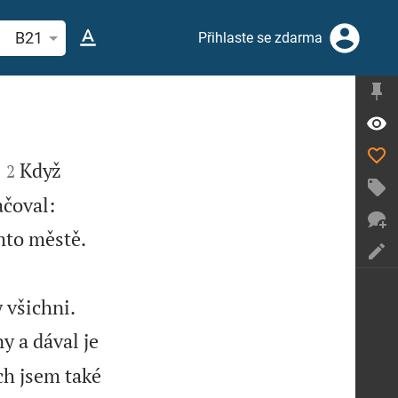
hledat biblický verš nebo slovo
B21
Přihlaste se zdarma


Když
2


ačoval:
mto městě.


 všichni.
y a dával je
ch jsem také