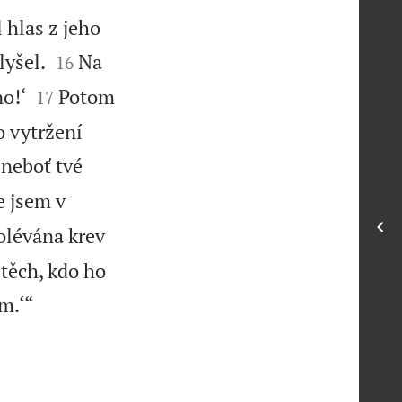
 hlas z jeho


lyšel.
Na
16


no!‘
Potom
17


o vytržení
 neboť tvé
e jsem v
olévána krev
 těch, kdo ho

m.‘“