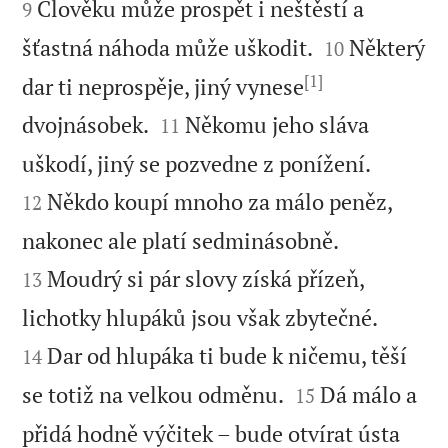


Člověku může prospět i neštěstí a
9


šťastná náhoda může uškodit.
Některý
10
[1]
dar ti neprospěje, jiný vynese


dvojnásobek.
Někomu jeho sláva
11


uškodí, jiný se pozvedne z ponížení.
Někdo koupí mnoho za málo peněz,
12


nakonec ale platí sedminásobně.
Moudrý si pár slovy získá přízeň,
13


lichotky hlupáků jsou však zbytečné.
Dar od hlupáka ti bude k ničemu, těší
14


se totiž na velkou odměnu.
Dá málo a
15
přidá hodně výčitek – bude otvírat ústa