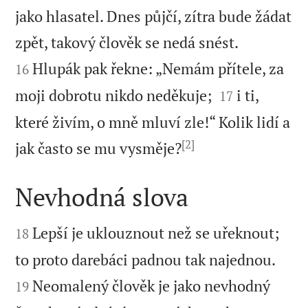
jako hlasatel. Dnes půjčí, zítra bude žádat


zpět, takový člověk se nedá snést.
Hlupák pak řekne: „Nemám přítele, za
16


moji dobrotu nikdo neděkuje;
i ti,
17
které živím, o mně mluví zle!“ Kolik lidí a
[2]

jak často se mu vysměje?
Nevhodná slova


Lepší je uklouznout než se uřeknout;
18


to proto darebáci padnou tak najednou.
Neomalený člověk je jako nevhodný
19