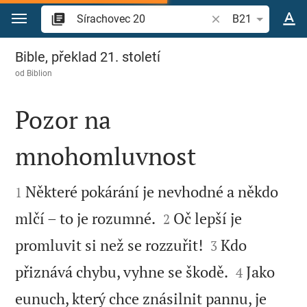
Přejít na obsah
Vyhledat biblický ve
B21
Sírachovec 20
Bible, překlad 21. století
od
Biblion
Pozor na
mnohomluvnost


Některé pokárání je nevhodné a někdo
1


mlčí – to je rozumné.
Oč lepší je
2


promluvit si než se rozzuřit!
Kdo
3


přiznává chybu, vyhne se škodě.
Jako
4
eunuch, který chce znásilnit pannu, je