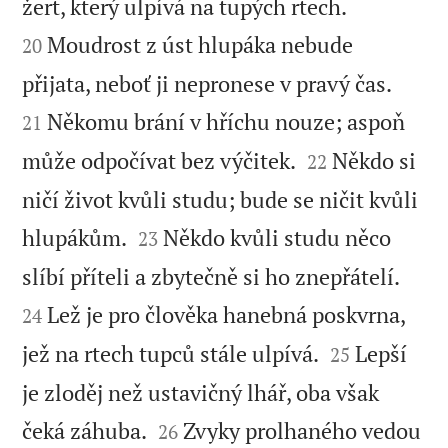


žert, který ulpívá na tupých rtech.
Moudrost z úst hlupáka nebude
20


přijata, neboť ji nepronese v pravý čas.
Někomu brání v hříchu nouze; aspoň
21


může odpočívat bez výčitek.
Někdo si
22
ničí život kvůli studu; bude se ničit kvůli


hlupákům.
Někdo kvůli studu něco
23


slíbí příteli a zbytečně si ho znepřátelí.
Lež je pro člověka hanebná poskvrna,
24


jež na rtech tupců stále ulpívá.
Lepší
25
je zloděj než ustavičný lhář, oba však


čeká záhuba.
Zvyky prolhaného vedou
26