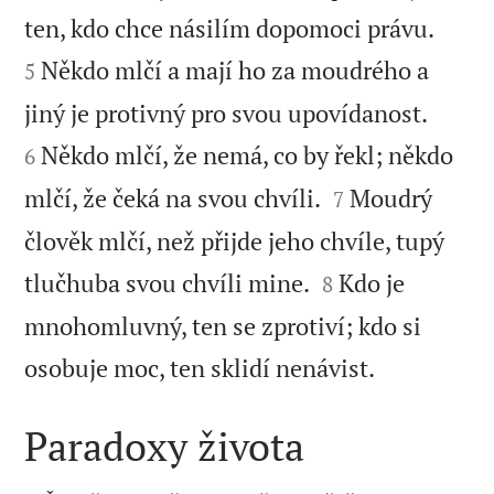


ten, kdo chce násilím dopomoci právu.
Někdo mlčí a mají ho za moudrého a
5


jiný je protivný pro svou upovídanost.
Někdo mlčí, že nemá, co by řekl; někdo
6


mlčí, že čeká na svou chvíli.
Moudrý
7
člověk mlčí, než přijde jeho chvíle, tupý


tlučhuba svou chvíli mine.
Kdo je
8
mnohomluvný, ten se zprotiví; kdo si

osobuje moc, ten sklidí nenávist.
Paradoxy života