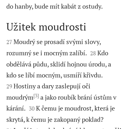

do hanby, bude mít kabát z ostudy.
Užitek moudrosti


Moudrý se prosadí svými slovy,
27


rozumný se i mocným zalíbí.
Kdo
28
obdělává půdu, sklidí hojnou úrodu, a


kdo se líbí mocným, usmíří křivdu.
Hostiny a dary zaslepují oči
29
[3]
moudrým
a jako roubík brání ústům v


kárání.
K čemu je moudrost, která je
30


skrytá, k čemu je zakopaný poklad?