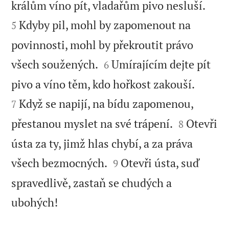


králům víno pít, vladařům pivo nesluší.
Kdyby pil, mohl by zapomenout na
5
povinnosti, mohl by překroutit právo


všech soužených.
Umírajícím dejte pít
6


pivo a víno těm, kdo hořkost zakouší.
Když se napijí, na bídu zapomenou,
7


přestanou myslet na své trápení.
Otevři
8
ústa za ty, jimž hlas chybí, a za práva


všech bezmocných.
Otevři ústa, suď
9
spravedlivě, zastaň se chudých a

ubohých!