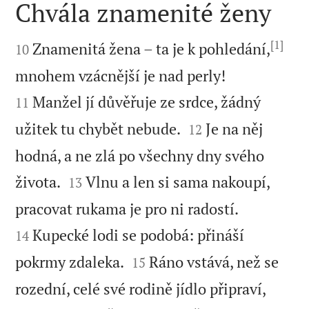
Chvála znamenité ženy

[1]

Znamenitá žena – ta je k pohledání,
10


mnohem vzácnější je nad perly!
Manžel jí důvěřuje ze srdce, žádný
11


užitek tu chybět nebude.
Je na něj
12
hodná, a ne zlá po všechny dny svého


života.
Vlnu a len si sama nakoupí,
13


pracovat rukama je pro ni radostí.
Kupecké lodi se podobá: přináší
14


pokrmy zdaleka.
Ráno vstává, než se
15
rozední, celé své rodině jídlo připraví,