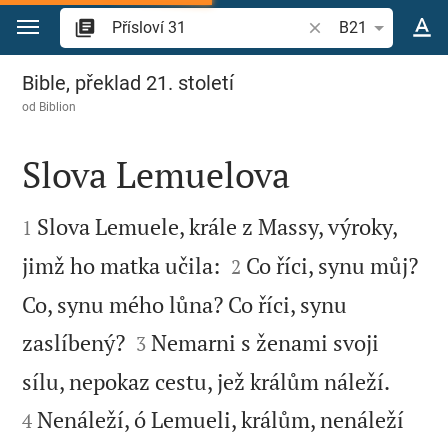
Přejít na obsah
Vyhledat biblický ve
B21
Přísloví 31
Bible, překlad 21. století
od
Biblion
Slova Lemuelova


Slova Lemuele, krále z Massy, výroky,
1


jimž ho matka učila:
Co říci, synu můj?
2
Co, synu mého lůna? Co říci, synu


zaslíbený?
Nemarni s ženami svoji
3


sílu, nepokaz cestu, jež králům náleží.
Nenáleží, ó Lemueli, králům, nenáleží
4