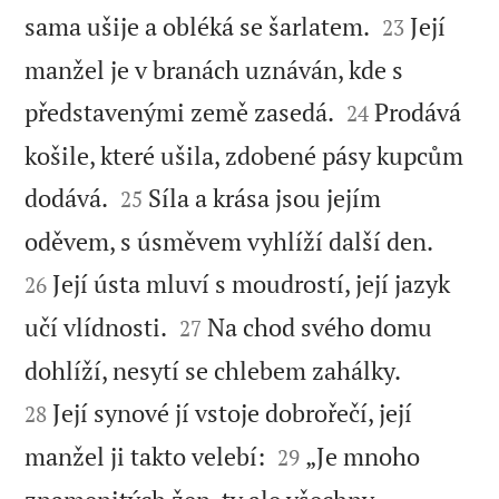


sama ušije a obléká se šarlatem.
Její
23
manžel je v branách uznáván, kde s


představenými země zasedá.
Prodává
24
košile, které ušila, zdobené pásy kupcům


dodává.
Síla a krása jsou jejím
25


oděvem, s úsměvem vyhlíží další den.
Její ústa mluví s moudrostí, její jazyk
26


učí vlídnosti.
Na chod svého domu
27


dohlíží, nesytí se chlebem zahálky.
Její synové jí vstoje dobrořečí, její
28


manžel ji takto velebí:
„Je mnoho
29