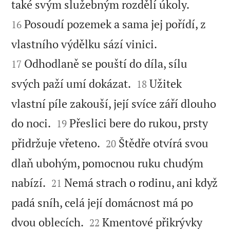


také svým služebným rozdělí úkoly.
Posoudí pozemek a sama jej pořídí, z
16


vlastního výdělku sází vinici.
Odhodlaně se pouští do díla, sílu
17


svých paží umí dokázat.
Užitek
18
vlastní píle zakouší, její svíce září dlouho


do noci.
Přeslici bere do rukou, prsty
19


přidržuje vřeteno.
Štědře otvírá svou
20
dlaň ubohým, pomocnou ruku chudým


nabízí.
Nemá strach o rodinu, ani když
21
padá sníh, celá její domácnost má po


dvou oblecích.
Kmentové přikrývky
22