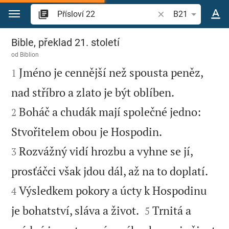
Přejít na obsah
Vyhledat biblický ve
B21
Přísloví 22
Bible, překlad 21. století
od
Biblion

Jméno je cennější než spousta peněz,
1


nad stříbro a zlato je být oblíben.
Boháč a chudák mají společné jedno:
2


Stvořitelem obou je Hospodin.
Rozvážný vidí hrozbu a vyhne se jí,
3


prosťáčci však jdou dál, až na to doplatí.
Výsledkem pokory a úcty k Hospodinu
4


je bohatství, sláva a život.
Trnitá a
5