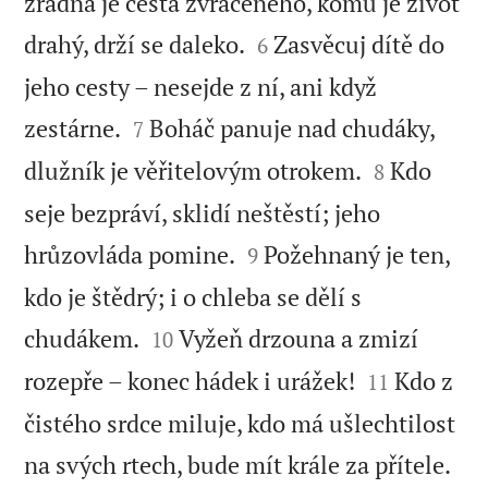
zrádná je cesta zvráceného, komu je život


drahý, drží se daleko.
Zasvěcuj dítě do
6
jeho cesty – nesejde z ní, ani když


zestárne.
Boháč panuje nad chudáky,
7


dlužník je věřitelovým otrokem.
Kdo
8
seje bezpráví, sklidí neštěstí; jeho


hrůzovláda pomine.
Požehnaný je ten,
9
kdo je štědrý; i o chleba se dělí s


chudákem.
Vyžeň drzouna a zmizí
10


rozepře – konec hádek i urážek!
Kdo z
11
čistého srdce miluje, kdo má ušlechtilost


na svých rtech, bude mít krále za přítele.