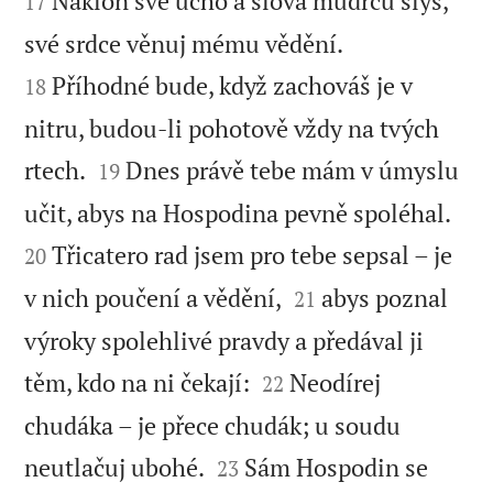
Nakloň své ucho a slova mudrců slyš,
17


své srdce věnuj mému vědění.
Příhodné bude, když zachováš je v
18
nitru, budou-li pohotově vždy na tvých


rtech.
Dnes právě tebe mám v úmyslu
19


učit, abys na Hospodina pevně spoléhal.
Třicatero rad jsem pro tebe sepsal – je
20


v nich poučení a vědění,
abys poznal
21
výroky spolehlivé pravdy a předával ji


těm, kdo na ni čekají:
Neodírej
22
chudáka – je přece chudák; u soudu


neutlačuj ubohé.
Sám Hospodin se
23