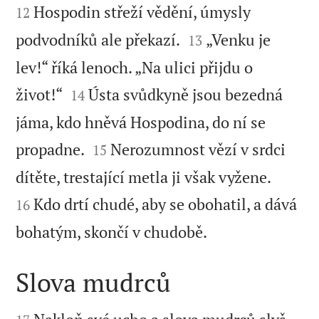
Hospodin střeží vědění, úmysly
12


podvodníků ale překazí.
„Venku je
13
lev!“ říká lenoch. „Na ulici přijdu o


život!“
Ústa svůdkyně jsou bezedná
14
jáma, kdo hněvá Hospodina, do ní se


propadne.
Nerozumnost vězí v srdci
15


dítěte, trestající metla ji však vyžene.
Kdo drtí chudé, aby se obohatil, a dává
16

bohatým, skončí v chudobě.
Slova mudrců

