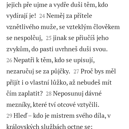
jejich pře ujme a vydře duši těm, kdo


vydírají je!
Neměj za přítele
24
vznětlivého muže, se vzteklým člověkem


se nespolčuj,
jinak se přiučíš jeho
25


zvykům, do pasti uvrhneš duši svou.
Nepatři k těm, kdo se upisují,
26


nezaručuj se za půjčky.
Proč bys měl
27
přijít i o vlastní lůžko, až nebudeš mít


čím zaplatit?
Neposunuj dávné
28


mezníky, které tví otcové vztyčili.
Hleď – kdo je mistrem svého díla, v
29
královských službách octne se;