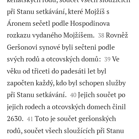
při Stanu setkávání, které Mojžíš s
Áronem sečetl podle Hospodinova


rozkazu vydaného Mojžíšem.
Rovněž
38
Geršonovi synové byli sečteni podle


svých rodů a otcovských domů:
Ve
39
věku od třiceti do padesáti let byl
započten každý, kdo byl schopen služby


při Stanu setkávání.
Jejich součet po
40
jejich rodech a otcovských domech činil


2630.
Toto je součet geršonských
41
rodů, součet všech sloužících při Stanu