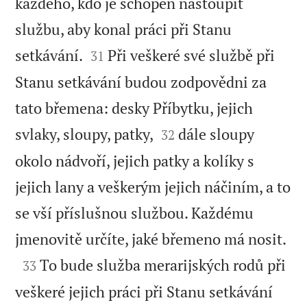
každého, kdo je schopen nastoupit
službu, aby konal práci při Stanu


setkávání.
Při veškeré své službě při
31
Stanu setkávání budou zodpovědni za
tato břemena: desky Příbytku, jejich


svlaky, sloupy, patky,
dále sloupy
32
okolo nádvoří, jejich patky a kolíky s
jejich lany a veškerým jejich náčiním, a to
se vší příslušnou službou. Každému

jmenovitě určíte, jaké břemeno má nosit.

To bude služba merarijských rodů při
33
veškeré jejich práci při Stanu setkávání