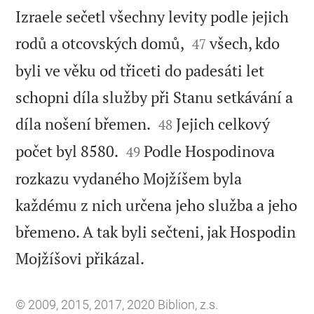
Izraele sečetl všechny levity podle jejich


rodů a otcovských domů,
všech, kdo
47
byli ve věku od třiceti do padesáti let
schopni díla služby při Stanu setkávání a


díla nošení břemen.
Jejich celkový
48


počet byl 8580.
Podle Hospodinova
49
rozkazu vydaného Mojžíšem byla
každému z nich určena jeho služba a jeho
břemeno. A tak byli sečteni, jak Hospodin

Mojžíšovi přikázal.
© 2009, 2015, 2017, 2020 Biblion, z.s.