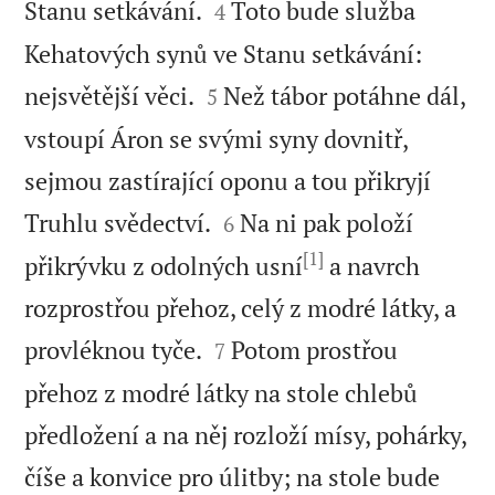


Stanu setkávání.
Toto bude služba
4
Kehatových synů ve Stanu setkávání:


nejsvětější věci.
Než tábor potáhne dál,
5
vstoupí Áron se svými syny dovnitř,
sejmou zastírající oponu a tou přikryjí


Truhlu svědectví.
Na ni pak položí
6
[1]
přikrývku z odolných usní
a navrch
rozprostřou přehoz, celý z modré látky, a


provléknou tyče.
Potom prostřou
7
přehoz z modré látky na stole chlebů
předložení a na něj rozloží mísy, pohárky,
číše a konvice pro úlitby; na stole bude