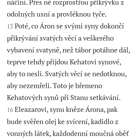
náčiní. Přes ně rozprostřou přikrývku z


odolných usní a provléknou tyče.
Poté, co Áron se svými syny dokončí
15
přikrývání svatých věcí a veškerého
vybavení svatyně, než tábor potáhne dál,
teprve tehdy přijdou Kehatovi synové,
aby to nesli. Svatých věcí se nedotknou,
aby nezemřeli. Toto je břemeno


Kehatových synů při Stanu setkávání.
Eleazarovi, synu kněze Árona, pak
16
bude svěřen olej ke svícení, kadidlo z
vonných látek, každodenní moučná oběť