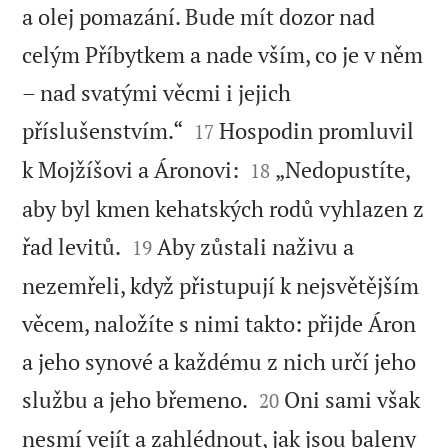
a olej pomazání. Bude mít dozor nad
celým Příbytkem a nade vším, co je v něm
– nad svatými věcmi i jejich


příslušenstvím.“
Hospodin promluvil
17


k Mojžíšovi a Áronovi:
„Nedopustíte,
18
aby byl kmen kehatských rodů vyhlazen z


řad levitů.
Aby zůstali naživu a
19
nezemřeli, když přistupují k nejsvětějším
věcem, naložíte s nimi takto: přijde Áron
a jeho synové a každému z nich určí jeho


službu a jeho břemeno.
Oni sami však
20
nesmí vejít a zahlédnout, jak jsou baleny