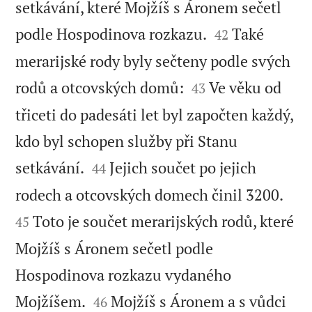
setkávání, které Mojžíš s Áronem sečetl


podle Hospodinova rozkazu.
Také
42
merarijské rody byly sečteny podle svých


rodů a otcovských domů:
Ve věku od
43
třiceti do padesáti let byl započten každý,
kdo byl schopen služby při Stanu


setkávání.
Jejich součet po jejich
44


rodech a otcovských domech činil 3200.
Toto je součet merarijských rodů, které
45
Mojžíš s Áronem sečetl podle
Hospodinova rozkazu vydaného


Mojžíšem.
Mojžíš s Áronem a s vůdci
46