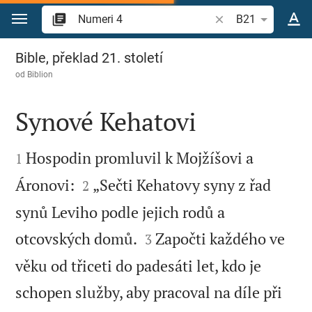
Přejít na obsah
Vyhledat biblický ve
B21
Numeri 4
Bible, překlad 21. století
od
Biblion
Synové Kehatovi


Hospodin promluvil k Mojžíšovi a
1


Áronovi:
„Sečti Kehatovy syny z řad
2
synů Leviho podle jejich rodů a


otcovských domů.
Započti každého ve
3
věku od třiceti do padesáti let, kdo je
schopen služby, aby pracoval na díle při