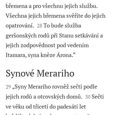
břemena a pro všechnu jejich službu.
Všechna jejich břemena svěříte do jejich


opatrování.
To bude služba
28
geršonských rodů při Stanu setkávání a
jejich zodpovědnost pod vedením

Itamara, syna kněze Árona.“
Synové Merariho


„Syny Merariho rovněž sečti podle
29


jejich rodů a otcovských domů.
Sečti
30
ve věku od třiceti do padesáti let