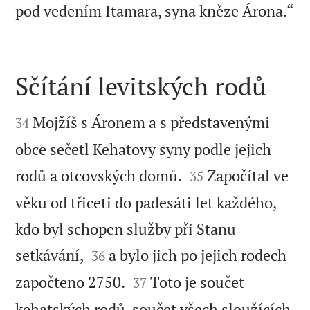

pod vedením Itamara, syna kněze Árona.“
Sčítání levitských rodů


Mojžíš s Áronem a s představenými
34
obce sečetl Kehatovy syny podle jejich


rodů a otcovských domů.
Započítal ve
35
věku od třiceti do padesáti let každého,
kdo byl schopen služby při Stanu


setkávání,
a bylo jich po jejich rodech
36


započteno 2750.
Toto je součet
37
kehatských rodů, součet všech sloužících