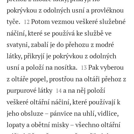
pokrývkou z odolných usní a provléknou


tyče.
Potom vezmou veškeré služebné
12
náčiní, které se používá ke službě ve
svatyni, zabalí je do přehozu z modré
látky, přikryjí je pokrývkou z odolných


usní a položí na nosítka.
Pak vyberou
13
z oltáře popel, prostřou na oltáři přehoz z


purpurové látky
a na něj položí
14
veškeré oltářní náčiní, které používají k
jeho obsluze – pánvice na uhlí, vidlice,
lopaty a obětní misky – všechno oltářní