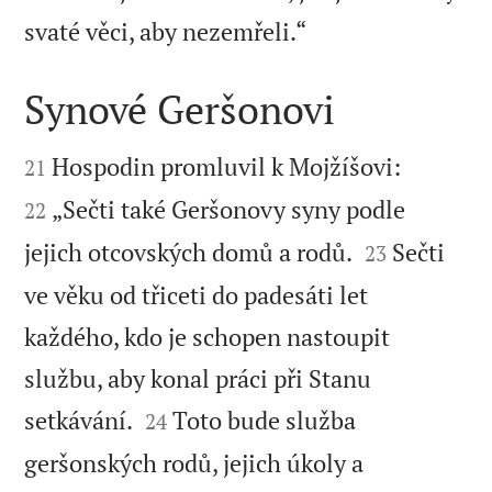

svaté věci, aby nezemřeli.“
Synové Geršonovi




Hospodin promluvil k Mojžíšovi:
21
„Sečti také Geršonovy syny podle
22


jejich otcovských domů a rodů.
Sečti
23
ve věku od třiceti do padesáti let
každého, kdo je schopen nastoupit
službu, aby konal práci při Stanu


setkávání.
Toto bude služba
24
geršonských rodů, jejich úkoly a