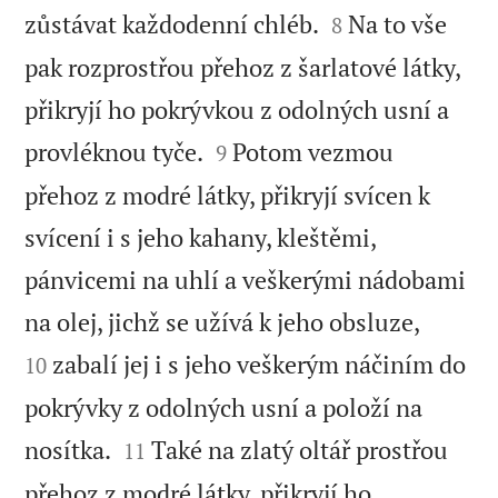


zůstávat každodenní chléb.
Na to vše
8
pak rozprostřou přehoz z šarlatové látky,
přikryjí ho pokrývkou z odolných usní a


provléknou tyče.
Potom vezmou
9
přehoz z modré látky, přikryjí svícen k
svícení i s jeho kahany, kleštěmi,
pánvicemi na uhlí a veškerými nádobami


na olej, jichž se užívá k jeho obsluze,
zabalí jej i s jeho veškerým náčiním do
10
pokrývky z odolných usní a položí na


nosítka.
Také na zlatý oltář prostřou
11
přehoz z modré látky, přikryjí ho