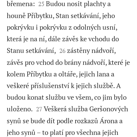


břemena:
Budou nosit plachty a
25
houně Příbytku, Stan setkávání, jeho
pokrývku i pokrývku z odolných usní,
která je na ní, dále závěs ke vchodu do


Stanu setkávání,
zástěny nádvoří,
26
závěs pro vchod do brány nádvoří, které je
kolem Příbytku a oltáře, jejich lana a
veškeré příslušenství k jejich službě. A
budou konat službu ve všem, co jim bylo


uloženo.
Veškerá služba Geršonových
27
synů se bude dít podle rozkazů Árona a
jeho synů – to platí pro všechna jejich