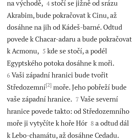


na východě,
stočí se jižně od srázu
4
Akrabim, bude pokračovat k Cinu, až
dosáhne na jih od Kádeš-barné. Odtud
povede k Chacar-adaru a bude pokračovat


k Acmonu,
kde se stočí, a podél
5


Egyptského potoka dosáhne k moři.
Vaši západní hranici bude tvořit
6
[2]
Středozemní
moře. Jeho pobřeží bude


vaše západní hranice.
Vaše severní
7
hranice povede takto: od Středozemního


moře ji vytyčíte k hoře Hór
a odtud dál
8


k Lebo-chamátu, až dosáhne Cedadu.