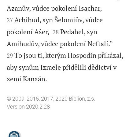


Azanův, vůdce pokolení Isachar,
Achihud, syn Šelomiův, vůdce
27


pokolení Ašer,
Pedahel, syn
28


Amihudův, vůdce pokolení Neftalí.“
To jsou ti, kterým Hospodin přikázal,
29
aby synům Izraele přidělili dědictví v

zemi Kanaán.
© 2009, 2015, 2017, 2020 Biblion, z.s.
Version 2020.2.28