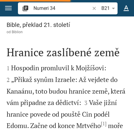
Přejít na obsah
Vyhledat biblický ve
B21
Numeri 34
Bible, překlad 21. století
od
Biblion
Hranice zaslíbené země




Hospodin promluvil k Mojžíšovi:
1
„Přikaž synům Izraele: Až vejdete do
2
Kanaánu, toto budou hranice země, která


vám připadne za dědictví:
Vaše jižní
3
hranice povede od pouště Cin podél
[1]
Edomu. Začne od konce Mrtvého
moře