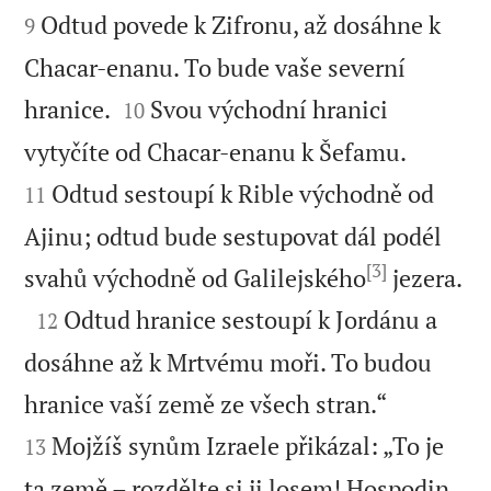
Odtud povede k Zifronu, až dosáhne k
9
Chacar-enanu. To bude vaše severní


hranice.
Svou východní hranici
10


vytyčíte od Chacar-enanu k Šefamu.
Odtud sestoupí k Rible východně od
11
Ajinu; odtud bude sestupovat dál podél
[3]

svahů východně od Galilejského
jezera.

Odtud hranice sestoupí k Jordánu a
12
dosáhne až k Mrtvému moři. To budou


hranice vaší země ze všech stran.“
Mojžíš synům Izraele přikázal: „To je
13
ta země – rozdělte si ji losem! Hospodin