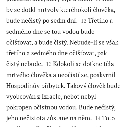
by se dotkl mrtvoly kteréhokoli člověka,


bude nečistý po sedm dní.
Třetího a
12
sedmého dne se tou vodou bude
očišťovat, a bude čistý. Nebude-li se však
třetího a sedmého dne očišťovat, pak


čistý nebude.
Kdokoli se dotkne těla
13
mrtvého člověka a neočistí se, poskvrnil
Hospodinův příbytek. Takový člověk bude
vyobcován z Izraele, neboť nebyl
pokropen očistnou vodou. Bude nečistý,


jeho nečistota zůstane na něm.
Toto
14