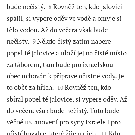


bude nečistý.
Rovněž ten, kdo jalovici
8
spálil, si vypere oděv ve vodě a omyje si
tělo vodou. Až do večera však bude


nečistý.
Někdo čistý zatím nabere
9
popel té jalovice a uloží jej na čisté místo
za táborem; tam bude pro izraelskou
obec uchován k přípravě očistné vody. Je


to oběť za hřích.
Rovněž ten, kdo
10
sbíral popel té jalovice, si vypere oděv. Až
do večera však bude nečistý. Toto bude
věčné ustanovení pro syny Izraele i pro


přistěhovalce, který žije u nich:
Kdo
11