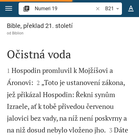
Přejít na obsah
Vyhledat biblický ve
B21
Numeri 19
Bible, překlad 21. století
od
Biblion
Očistná voda


Hospodin promluvil k Mojžíšovi a
1


Áronovi:
„Toto je ustanovení zákona,
2
jež přikázal Hospodin: Řekni synům
Izraele, ať k tobě přivedou červenou
jalovici bez vady, na níž není poskvrny a


na niž dosud nebylo vloženo jho.
Dáte
3