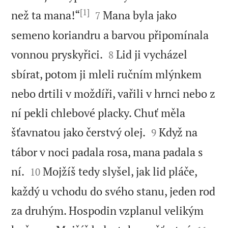
[1]


než ta mana!“
Mana byla jako
7
semeno koriandru a barvou připomínala


vonnou pryskyřici.
Lid ji vycházel
8
sbírat, potom ji mleli ručním mlýnkem
nebo drtili v moždíři, vařili v hrnci nebo z
ní pekli chlebové placky. Chuť měla


šťavnatou jako čerstvý olej.
Když na
9
tábor v noci padala rosa, mana padala s


ní.
Mojžíš tedy slyšel, jak lid pláče,
10
každý u vchodu do svého stanu, jeden rod
za druhým. Hospodin vzplanul velikým