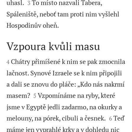


uhasl.
To místo nazvali Tabera,
3
Spáleniště, neboť tam proti nim vyšlehl

Hospodinův oheň.
Vzpoura kvůli masu


Chátry přimíšené k nim se pak zmocnila
4
lačnost. Synové Izraele se k nim připojili
a dali se znovu do pláče: „Kdo nás nakrmí


masem?
Vzpomínáme na ryby, které
5
jsme v Egyptě jedli zadarmo, na okurky a


melouny, na pórek, cibuli a česnek.
Teď
6
máme jen vyprahlé krky a v dohledu nic