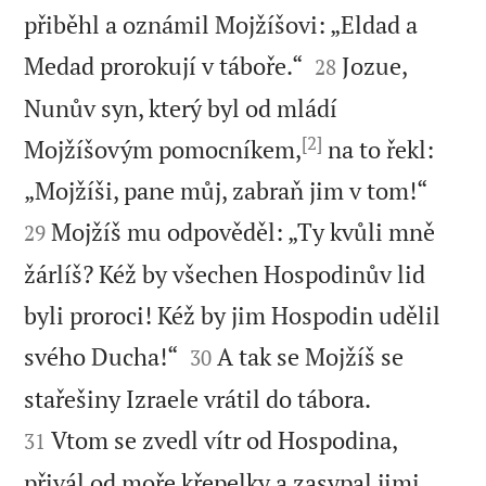
přiběhl a oznámil Mojžíšovi: „Eldad a


Medad prorokují v táboře.“
Jozue,
28
Nunův syn, který byl od mládí
[2]
Mojžíšovým pomocníkem,
na to řekl:


„Mojžíši, pane můj, zabraň jim v tom!“
Mojžíš mu odpověděl: „Ty kvůli mně
29
žárlíš? Kéž by všechen Hospodinův lid
byli proroci! Kéž by jim Hospodin udělil


svého Ducha!“
A tak se Mojžíš se
30


stařešiny Izraele vrátil do tábora.
Vtom se zvedl vítr od Hospodina,
31
přivál od moře křepelky a zasypal jimi