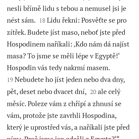
nesli břímě lidu s tebou a nemusel jsi je


nést sám.
Lidu řekni: Posvěťte se pro
18
zítřek. Budete jíst maso, neboť jste před
Hospodinem naříkali: ‚Kdo nám dá najíst
masa? To jsme se měli lépe v Egyptě!‘


Hospodin vás tedy nakrmí masem.
Nebudete ho jíst jeden nebo dva dny,
19


pět, deset nebo dvacet dní,
ale celý
20
měsíc. Poleze vám z chřípí a zhnusí se
vám, protože jste zavrhli Hospodina,
který je uprostřed vás, a naříkali jste před


ním: ‚Proč jsme jen odešli z Egypta?‘“