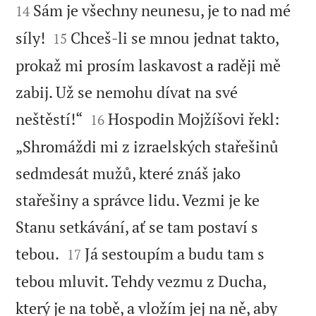
Sám je všechny neunesu, je to nad mé
14


síly!
Chceš-li se mnou jednat takto,
15
prokaž mi prosím laskavost a raději mě
zabij. Už se nemohu dívat na své


neštěstí!“
Hospodin Mojžíšovi řekl:
16
„Shromáždi mi z izraelských stařešinů
sedmdesát mužů, které znáš jako
stařešiny a správce lidu. Vezmi je ke
Stanu setkávání, ať se tam postaví s


tebou.
Já sestoupím a budu tam s
17
tebou mluvit. Tehdy vezmu z Ducha,
který je na tobě, a vložím jej na ně, aby