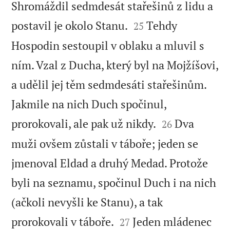
Shromáždil sedmdesát stařešinů z lidu a


postavil je okolo Stanu.
Tehdy
25
Hospodin sestoupil v oblaku a mluvil s
ním. Vzal z Ducha, který byl na Mojžíšovi,
a udělil jej těm sedmdesáti stařešinům.
Jakmile na nich Duch spočinul,


prorokovali, ale pak už nikdy.
Dva
26
muži ovšem zůstali v táboře; jeden se
jmenoval Eldad a druhý Medad. Protože
byli na seznamu, spočinul Duch i na nich
(ačkoli nevyšli ke Stanu), a tak


prorokovali v táboře.
Jeden mládenec
27