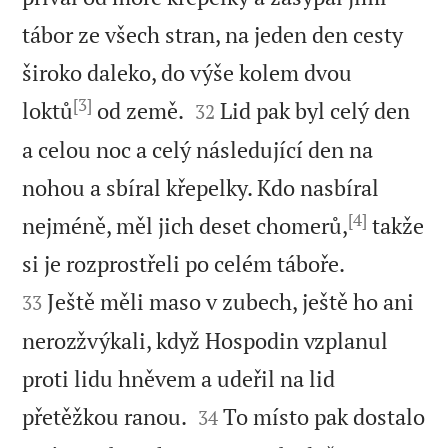
tábor ze všech stran, na jeden den cesty
široko daleko, do výše kolem dvou
[3]


loktů
od země.
Lid pak byl celý den
32
a celou noc a celý následující den na
nohou a sbíral křepelky. Kdo nasbíral
[4]
nejméně, měl jich deset chomerů,
takže


si je rozprostřeli po celém táboře.
Ještě měli maso v zubech, ještě ho ani
33
nerozžvýkali, když Hospodin vzplanul
proti lidu hněvem a udeřil na lid


přetěžkou ranou.
To místo pak dostalo
34