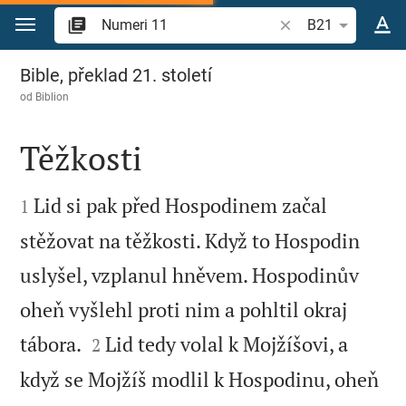
Přejít na obsah
Vyhledat biblický ve
B21
Numeri 11
Bible, překlad 21. století
od
Biblion
Těžkosti


Lid si pak před Hospodinem začal
1
stěžovat na těžkosti. Když to Hospodin
uslyšel, vzplanul hněvem. Hospodinův
oheň vyšlehl proti nim a pohltil okraj


tábora.
Lid tedy volal k Mojžíšovi, a
2
když se Mojžíš modlil k Hospodinu, oheň