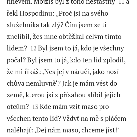


hněvem. Mojžíš byl z toho nešťastný
a
11
řekl Hospodinu: „Proč jsi na svého
služebníka tak zlý? Čím jsem se ti
znelíbil, žes mne obtěžkal celým tímto


lidem?
Byl jsem to já, kdo je všechny
12
počal? Byl jsem to já, kdo ten lid zplodil,
že mi říkáš: ‚Nes jej v náručí, jako nosí
chůva nemluvně‘? Jak je mám vést do
země, kterou jsi s přísahou slíbil jejich


otcům?
Kde mám vzít maso pro
13
všechen tento lid? Vždyť na mě s pláčem


naléhají: ‚Dej nám maso, chceme jíst!‘