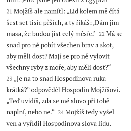
Mojžíš ale namítl: „Lid kolem mě čítá
21
šest set tisíc pěších, a ty říkáš: ‚Dám jim


masa, že budou jíst celý měsíc!‘
Má se
22
snad pro ně pobít všechen brav a skot,
aby měli dost? Mají se pro ně vylovit


všechny ryby z moře, aby měli dost?“
„Je na to snad Hospodinova ruka
23
krátká?“ odpověděl Hospodin Mojžíšovi.
„Teď uvidíš, zda se mé slovo při tobě


naplní, nebo ne.“
Mojžíš tedy vyšel
24
ven a vyřídil Hospodinova slova lidu.