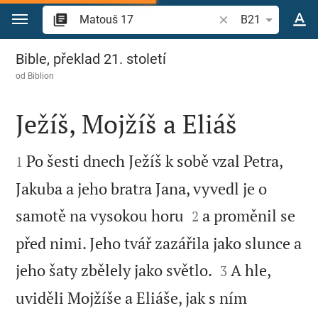
Přejít na obsah
Vyhledat biblický ve
B21
Matouš 17
Bible, překlad 21. století
od
Biblion
Ježíš, Mojžíš a Eliáš


Po šesti dnech Ježíš k sobě vzal Petra,
1
Jakuba a jeho bratra Jana, vyvedl je o


samotě na vysokou horu
a proměnil se
2
před nimi. Jeho tvář zazářila jako slunce a


jeho šaty zbělely jako světlo.
A hle,
3
uviděli Mojžíše a Eliáše, jak s ním