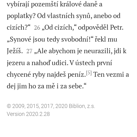
vybírají pozemští králové daně a
poplatky? Od vlastních synů, anebo od


cizích?“
„Od cizích,“ odpověděl Petr.
26
„Synové jsou tedy svobodní!“ řekl mu


Ježíš.
„Ale abychom je neurazili, jdi k
27
jezeru a nahoď udici. V ústech první
[5]
chycené ryby najdeš peníz.
Ten vezmi a

dej jim ho za mě i za sebe.“
© 2009, 2015, 2017, 2020 Biblion, z.s.
Version 2020.2.28