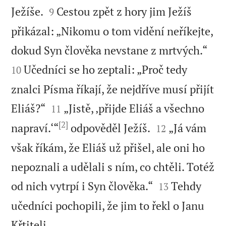


Ježíše.
Cestou zpět z hory jim Ježíš
9
přikázal: „Nikomu o tom vidění neříkejte,


dokud Syn člověka nevstane z mrtvých.“
Učedníci se ho zeptali: „Proč tedy
10
znalci Písma říkají, že nejdříve musí přijít


Eliáš?“
„Jistě, ‚přijde Eliáš a všechno
11
[2]


napraví.‘“
odpověděl Ježíš.
„Já vám
12
však říkám, že Eliáš už přišel, ale oni ho
nepoznali a udělali s ním, co chtěli. Totéž


od nich vytrpí i Syn člověka.“
Tehdy
13
učedníci pochopili, že jim to řekl o Janu

Křtiteli.