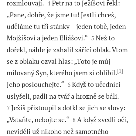


rozmlouvají.
Petr na to Ježíšovi řekl:
4
„Pane, dobře, že jsme tu! Jestli chceš,
uděláme tu tři stánky – jeden tobě, jeden


Mojžíšovi a jeden Eliášovi.“
Než to
5
dořekl, náhle je zahalil zářící oblak. Vtom
se z oblaku ozval hlas: „Toto je můj
[1]
milovaný Syn, kterého jsem si oblíbil.


Jeho poslouchejte.“
Když to učedníci
6


uslyšeli, padli na tvář a hrozně se báli.
Ježíš přistoupil a dotkl se jich se slovy:
7


„Vstaňte, nebojte se.“
A když zvedli oči,
8
neviděli už nikoho než samotného