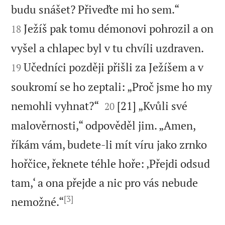


budu snášet? Přiveďte mi ho sem.“
Ježíš pak tomu démonovi pohrozil a on
18


vyšel a chlapec byl v tu chvíli uzdraven.
Učedníci později přišli za Ježíšem a v
19
soukromí se ho zeptali: „Proč jsme ho my


nemohli vyhnat?“
[21] „Kvůli své
20
malověrnosti,“ odpověděl jim. „Amen,
říkám vám, budete-li mít víru jako zrnko
hořčice, řeknete téhle hoře: ‚Přejdi odsud
tam,‘ a ona přejde a nic pro vás nebude
[3]

nemožné.“