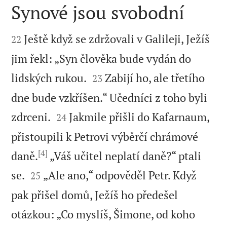
Synové jsou svobodní


Ještě když se zdržovali v Galileji, Ježíš
22
jim řekl: „Syn člověka bude vydán do


lidských rukou.
Zabijí ho, ale třetího
23
dne bude vzkříšen.“ Učedníci z toho byli


zdrceni.
Jakmile přišli do Kafarnaum,
24
přistoupili k Petrovi výběrčí chrámové
[4]
daně.
„Váš učitel neplatí daně?“ ptali


se.
„Ale ano,“ odpověděl Petr. Když
25
pak přišel domů, Ježíš ho předešel
otázkou: „Co myslíš, Šimone, od koho