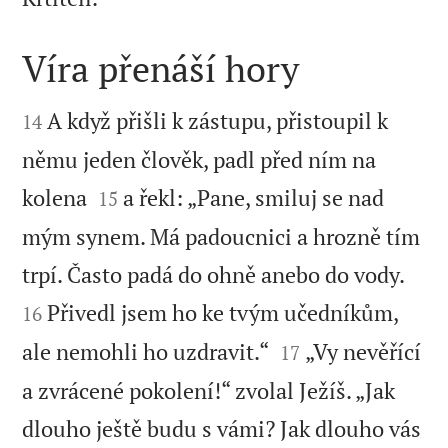
Víra přenáší hory


A když přišli k zástupu, přistoupil k
14
němu jeden člověk, padl před ním na


kolena
a řekl: „Pane, smiluj se nad
15
mým synem. Má padoucnici a hrozně tím


trpí. Často padá do ohně anebo do vody.
Přivedl jsem ho ke tvým učedníkům,
16


ale nemohli ho uzdravit.“
„Vy nevěřící
17
a zvrácené pokolení!“ zvolal Ježíš. „Jak
dlouho ještě budu s vámi? Jak dlouho vás