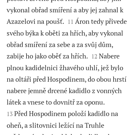
vykonal obřad smíření a aby jej zahnal k


Azazelovi na poušť.
Áron tedy přivede
11
svého býka k oběti za hřích, aby vykonal
obřad smíření za sebe a za svůj dům,


zabije ho jako oběť za hřích.
Nabere
12
plnou kadidelnici žhavého uhlí, jež bylo
na oltáři před Hospodinem, do obou hrstí
nabere jemně drcené kadidlo z vonných


látek a vnese to dovnitř za oponu.
Před Hospodinem položí kadidlo na
13
oheň, a slitovnici ležící na Truhle