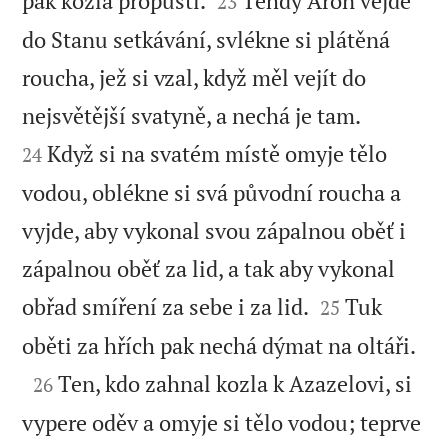
pak kozla propustí.
Tehdy Áron vejde
23
do Stanu setkávání, svlékne si plátěná
roucha, jež si vzal, když měl vejít do


nejsvětější svatyně, a nechá je tam.
Když si na svatém místě omyje tělo
24
vodou, oblékne si svá původní roucha a
vyjde, aby vykonal svou zápalnou oběť i
zápalnou oběť za lid, a tak aby vykonal


obřad smíření za sebe i za lid.
Tuk
25

oběti za hřích pak nechá dýmat na oltáři.

Ten, kdo zahnal kozla k Azazelovi, si
26
vypere oděv a omyje si tělo vodou; teprve