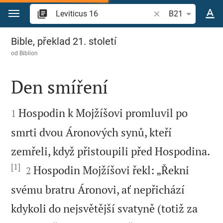
Přejít na obsah
Vyhledat biblický ve
B21
Leviticus 16
Bible, překlad 21. století
od
Biblion
Den smíření


Hospodin k Mojžíšovi promluvil po
1
smrti dvou Áronových synů, kteří
zemřeli, když přistoupili před Hospodina.
[1]


Hospodin Mojžíšovi řekl: „Řekni
2
svému bratru Áronovi, ať nepřichází
kdykoli do nejsvětější svatyně (totiž za