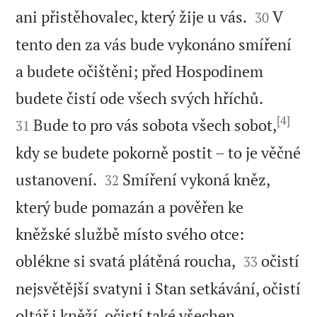


ani přistěhovalec, který žije u vás.
V
30
tento den za vás bude vykonáno smíření
a budete očištěni; před Hospodinem


budete čistí ode všech svých hříchů.
[4]
Bude to pro vás sobota všech sobot,
31
kdy se budete pokorně postit – to je věčné


ustanovení.
Smíření vykoná kněz,
32
který bude pomazán a pověřen ke
kněžské službě místo svého otce:


oblékne si svatá plátěná roucha,
očistí
33
nejsvětější svatyni i Stan setkávání, očistí
oltář i kněží, očistí také všechen