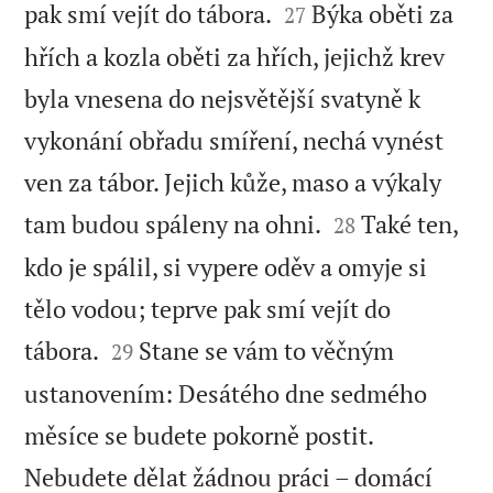


pak smí vejít do tábora.
Býka oběti za
27
hřích a kozla oběti za hřích, jejichž krev
byla vnesena do nejsvětější svatyně k
vykonání obřadu smíření, nechá vynést
ven za tábor. Jejich kůže, maso a výkaly


tam budou spáleny na ohni.
Také ten,
28
kdo je spálil, si vypere oděv a omyje si
tělo vodou; teprve pak smí vejít do


tábora.
Stane se vám to věčným
29
ustanovením: Desátého dne sedmého
měsíce se budete pokorně postit.
Nebudete dělat žádnou práci – domácí