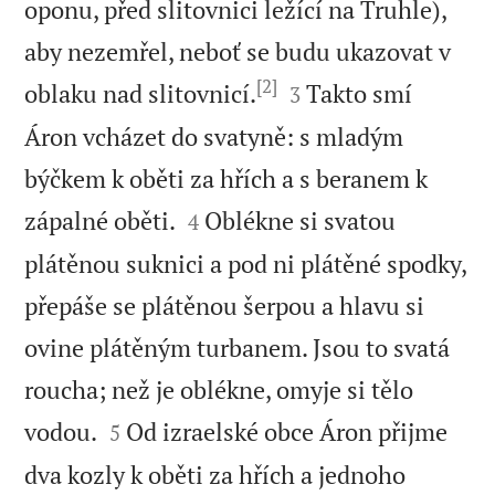
oponu, před slitovnici ležící na Truhle),
aby nezemřel, neboť se budu ukazovat v
[2]


oblaku nad slitovnicí.
Takto smí
3
Áron vcházet do svatyně: s mladým
býčkem k oběti za hřích a s beranem k


zápalné oběti.
Oblékne si svatou
4
plátěnou suknici a pod ni plátěné spodky,
přepáše se plátěnou šerpou a hlavu si
ovine plátěným turbanem. Jsou to svatá
roucha; než je oblékne, omyje si tělo


vodou.
Od izraelské obce Áron přijme
5
dva kozly k oběti za hřích a jednoho