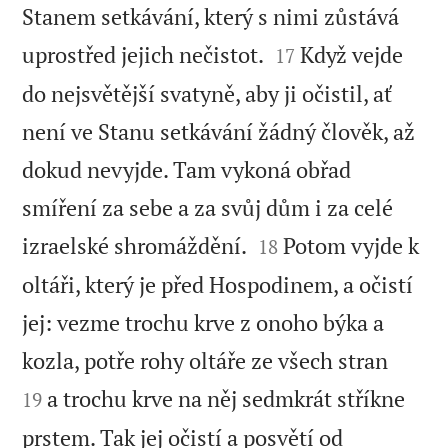
Stanem setkávání, který s nimi zůstává


uprostřed jejich nečistot.
Když vejde
17
do nejsvětější svatyně, aby ji očistil, ať
není ve Stanu setkávání žádný člověk, až
dokud nevyjde. Tam vykoná obřad
smíření za sebe a za svůj dům i za celé


izraelské shromáždění.
Potom vyjde k
18
oltáři, který je před Hospodinem, a očistí
jej: vezme trochu krve z onoho býka a


kozla, potře rohy oltáře ze všech stran
a trochu krve na něj sedmkrát stříkne
19
prstem. Tak jej očistí a posvětí od