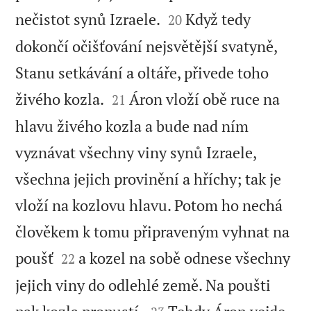


nečistot synů Izraele.
Když tedy
20
dokončí očišťování nejsvětější svatyně,
Stanu setkávání a oltáře, přivede toho


živého kozla.
Áron vloží obě ruce na
21
hlavu živého kozla a bude nad ním
vyznávat všechny viny synů Izraele,
všechna jejich provinění a hříchy; tak je
vloží na kozlovu hlavu. Potom ho nechá
člověkem k tomu připraveným vyhnat na


poušť
a kozel na sobě odnese všechny
22
jejich viny do odlehlé země. Na poušti

