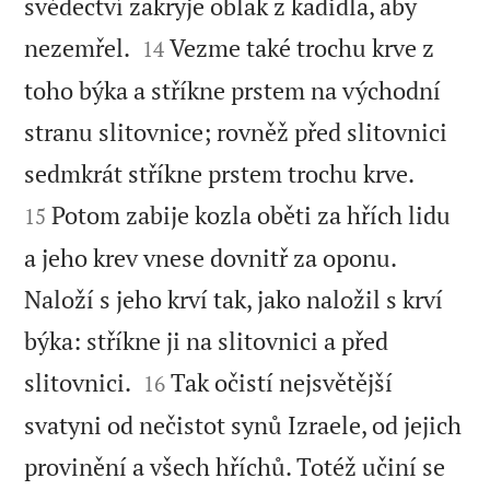
svědectví zakryje oblak z kadidla, aby


nezemřel.
Vezme také trochu krve z
14
toho býka a stříkne prstem na východní
stranu slitovnice; rovněž před slitovnici


sedmkrát stříkne prstem trochu krve.
Potom zabije kozla oběti za hřích lidu
15
a jeho krev vnese dovnitř za oponu.
Naloží s jeho krví tak, jako naložil s krví
býka: stříkne ji na slitovnici a před


slitovnici.
Tak očistí nejsvětější
16
svatyni od nečistot synů Izraele, od jejich
provinění a všech hříchů. Totéž učiní se