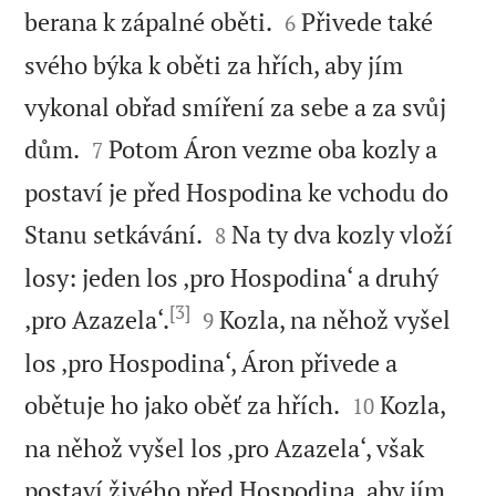


berana k zápalné oběti.
Přivede také
6
svého býka k oběti za hřích, aby jím
vykonal obřad smíření za sebe a za svůj


dům.
Potom Áron vezme oba kozly a
7
postaví je před Hospodina ke vchodu do


Stanu setkávání.
Na ty dva kozly vloží
8
losy: jeden los ‚pro Hospodina‘ a druhý
[3]


‚pro Azazela‘.
Kozla, na něhož vyšel
9
los ‚pro Hospodina‘, Áron přivede a


obětuje ho jako oběť za hřích.
Kozla,
10
na něhož vyšel los ‚pro Azazela‘, však
postaví živého před Hospodina, aby jím