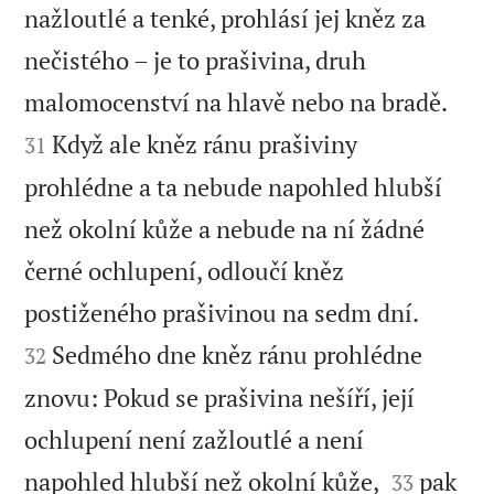
nažloutlé a tenké, prohlásí jej kněz za
nečistého – je to prašivina, druh


malomocenství na hlavě nebo na bradě.
Když ale kněz ránu prašiviny
31
prohlédne a ta nebude napohled hlubší
než okolní kůže a nebude na ní žádné
černé ochlupení, odloučí kněz


postiženého prašivinou na sedm dní.
Sedmého dne kněz ránu prohlédne
32
znovu: Pokud se prašivina nešíří, její
ochlupení není zažloutlé a není


napohled hlubší než okolní kůže,
pak
33