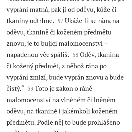
vyprání matná, pak ji od oděvu, kůže či


tkaniny odtrhne.
Ukáže-li se rána na
57
oděvu, tkanině či koženém předmětu
znovu, je to bující malomocenství –


napadenou věc spálíš.
Oděv, tkanina
58
či kožený předmět, z něhož rána po
vyprání zmizí, bude vyprán znovu a bude


čistý.“
Toto je zákon o ráně
59
malomocenství na vlněném či lněném
oděvu, na tkanině i jakémkoli koženém
předmětu. Podle něj to bude prohlášeno