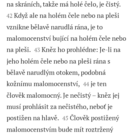


na skráních, takže má holé čelo, je čistý.
Když ale na holém čele nebo na pleši
42
vznikne bělavě narudlá rána, je to
malomocenství bující na holém čele nebo


na pleši.
Kněz ho prohlédne: Je-li na
43
jeho holém čele nebo na pleši rána s
bělavě narudlým otokem, podobná


kožnímu malomocenství,
je ten
44
člověk malomocný. Je nečistý – kněz jej
musí prohlásit za nečistého, neboť je


postižen na hlavě.
Člověk postižený
45
malomocenstvím bude mít roztržený