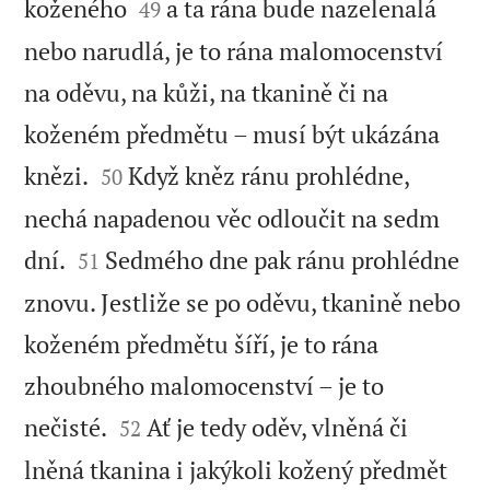


koženého
a ta rána bude nazelenalá
49
nebo narudlá, je to rána malomocenství
na oděvu, na kůži, na tkanině či na
koženém předmětu – musí být ukázána


knězi.
Když kněz ránu prohlédne,
50
nechá napadenou věc odloučit na sedm


dní.
Sedmého dne pak ránu prohlédne
51
znovu. Jestliže se po oděvu, tkanině nebo
koženém předmětu šíří, je to rána
zhoubného malomocenství – je to


nečisté.
Ať je tedy oděv, vlněná či
52
lněná tkanina i jakýkoli kožený předmět