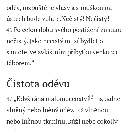
oděv, rozpuštěné vlasy a s rouškou na


ústech bude volat: ‚Nečistý! Nečistý!‘
Po celou dobu svého postižení zůstane
46
nečistý. Jako nečistý musí bydlet o
samotě, ve zvláštním příbytku venku za

táborem.“
Čistota oděvu

[2]

„Když rána malomocenství
napadne
47


vlněný nebo lněný oděv,
vlněnou
48
nebo lněnou tkaninu, kůži nebo cokoliv