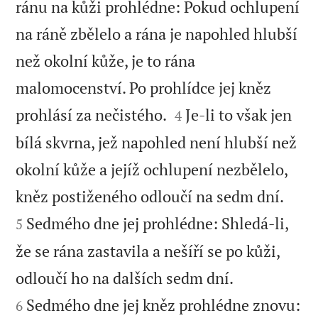
ránu na kůži prohlédne: Pokud ochlupení
na ráně zbělelo a rána je napohled hlubší
než okolní kůže, je to rána
malomocenství. Po prohlídce jej kněz


prohlásí za nečistého.
Je-li to však jen
4
bílá skvrna, jež napohled není hlubší než
okolní kůže a jejíž ochlupení nezbělelo,


kněz postiženého odloučí na sedm dní.
Sedmého dne jej prohlédne: Shledá-li,
5
že se rána zastavila a nešíří se po kůži,


odloučí ho na dalších sedm dní.
Sedmého dne jej kněz prohlédne znovu:
6