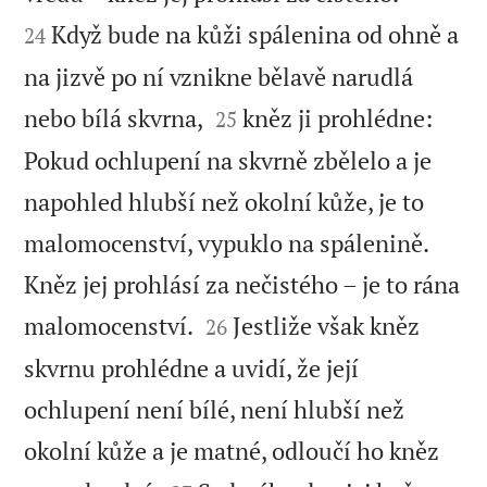
Když bude na kůži spálenina od ohně a
24
na jizvě po ní vznikne bělavě narudlá


nebo bílá skvrna,
kněz ji prohlédne:
25
Pokud ochlupení na skvrně zbělelo a je
napohled hlubší než okolní kůže, je to
malomocenství, vypuklo na spálenině.
Kněz jej prohlásí za nečistého – je to rána


malomocenství.
Jestliže však kněz
26
skvrnu prohlédne a uvidí, že její
ochlupení není bílé, není hlubší než
okolní kůže a je matné, odloučí ho kněz