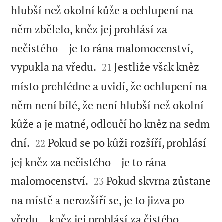
hlubší než okolní kůže a ochlupení na
něm zbělelo, kněz jej prohlásí za
nečistého – je to rána malomocenství,


vypukla na vředu.
Jestliže však kněz
21
místo prohlédne a uvidí, že ochlupení na
něm není bílé, že není hlubší než okolní
kůže a je matné, odloučí ho kněz na sedm


dní.
Pokud se po kůži rozšíří, prohlásí
22
jej kněz za nečistého – je to rána


malomocenství.
Pokud skvrna zůstane
23
na místě a nerozšíří se, je to jizva po


vředu – kněz jej prohlásí za čistého.