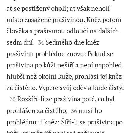
ať se postižený oholí; ať však neholí
místo zasažené prašivinou. Kněz potom
člověka s prašivinou odloučí na dalších


sedm dní.
Sedmého dne kněz
34
prašivinu prohlédne znovu: Pokud se
prašivina po kůži nešíří a není napohled
hlubší než okolní kůže, prohlásí jej kněz

za čistého. Vypere svůj oděv a bude čistý.

Rozšíří-li se prašivina poté, co byl
35


prohlášen za čistého,
musí ho
36
prohlédnout kněz: Šíří-li se prašivina po