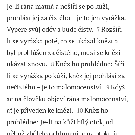
Je-li rána matná a nešíří se po kůži,
prohlásí jej za čistého – je to jen vyrážka.


Vypere svůj oděv a bude čistý.
Rozšíří-
7
li se vyrážka poté, co se ukázal knězi a
byl prohlášen za čistého, musí se knězi


ukázat znovu.
Kněz ho prohlédne: Šíří-
8
li se vyrážka po kůži, kněz jej prohlásí za


nečistého – je to malomocenství.
Když
9
se na člověku objeví rána malomocenství,


ať je přiveden ke knězi.
Kněz ho
10
prohlédne: Je-li na kůži bílý otok, od
něhož zbělelo ochlupení, a na otoku je