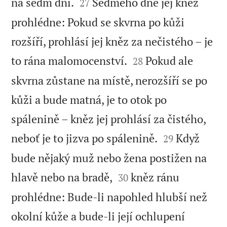


na sedm dní.
Sedmého dne jej kněz
27
prohlédne: Pokud se skvrna po kůži
rozšíří, prohlásí jej kněz za nečistého – je


to rána malomocenství.
Pokud ale
28
skvrna zůstane na místě, nerozšíří se po
kůži a bude matná, je to otok po
spálenině – kněz jej prohlásí za čistého,


neboť je to jizva po spálenině.
Když
29
bude nějaký muž nebo žena postižen na


hlavě nebo na bradě,
kněz ránu
30
prohlédne: Bude-li napohled hlubší než
okolní kůže a bude-li její ochlupení