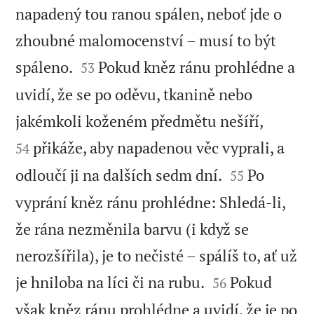
napadený tou ranou spálen, neboť jde o
zhoubné malomocenství – musí to být


spáleno.
Pokud kněz ránu prohlédne a
53
uvidí, že se po oděvu, tkanině nebo


jakémkoli koženém předmětu nešíří,
přikáže, aby napadenou věc vyprali, a
54


odloučí ji na dalších sedm dní.
Po
55
vyprání kněz ránu prohlédne: Shledá-li,
že rána nezměnila barvu (i když se
nerozšířila), je to nečisté – spálíš to, ať už


je hniloba na líci či na rubu.
Pokud
56
však kněz ránu prohlédne a uvidí, že je po