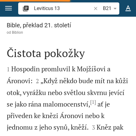
Přejít na obsah
Vyhledat biblický ve
B21
Leviticus 13
Bible, překlad 21. století
od
Biblion
Čistota pokožky


Hospodin promluvil k Mojžíšovi a
1


Áronovi:
„Když někdo bude mít na kůži
2
otok, vyrážku nebo světlou skvrnu jevící
[1]
se jako rána malomocenství,
ať je
přiveden ke knězi Áronovi nebo k


jednomu z jeho synů, kněží.
Kněz pak
3