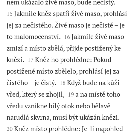


něm ukázalo živé maso, bude nečistý.
Jakmile kněz spatří živé maso, prohlásí
15
jej za nečistého. Živé maso je nečisté – je


to malomocenství.
Jakmile živé maso
16
zmizí a místo zbělá, přijde postižený ke


knězi.
Kněz ho prohlédne: Pokud
17
postižené místo zbělelo, prohlásí jej za


čistého – je čistý.
Když bude na kůži
18


vřed, který se zhojil,
a na místě toho
19
vředu vznikne bílý otok nebo bělavě


narudlá skvrna, musí být ukázán knězi.
Kněz místo prohlédne: Je-li napohled
20