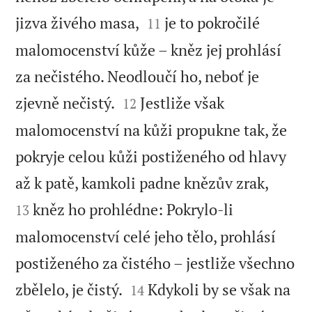


jizva živého masa,
je to pokročilé
11
malomocenství kůže – kněz jej prohlásí
za nečistého. Neodloučí ho, neboť je


zjevně nečistý.
Jestliže však
12
malomocenství na kůži propukne tak, že
pokryje celou kůži postiženého od hlavy


až k patě, kamkoli padne knězův zrak,
kněz ho prohlédne: Pokrylo-li
13
malomocenství celé jeho tělo, prohlásí
postiženého za čistého – jestliže všechno


zbělelo, je čistý.
Kdykoli by se však na
14