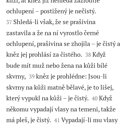
kůži, ať kněz již nehledá zažloutlé


ochlupení – postižený je nečistý.
Shledá-li však, že se prašivina
37
zastavila a že na ní vyrostlo černé
ochlupení, prašivina se zhojila – je čistý a


kněz jej prohlásí za čistého.
Když
38
bude mít muž nebo žena na kůži bílé


skvrny,
kněz je prohlédne: Jsou-li
39
skvrny na kůži matně bělavé, je to lišej,


který vypukl na kůži – je čistý.
Když
40
někomu vypadají vlasy na temeni, takže


má pleš, je čistý.
Vypadají-li mu vlasy
41