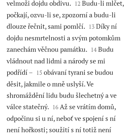


velmoži dojdu obdivu.
Budu-li mlčet,
12
počkají, ozvu-li se, zpozorní a budu-li


dlouze řečnit, sami pomlčí.
Díky ní
13
dojdu nesmrtelnosti a svým potomkům


zanechám věčnou památku.
Budu
14
vládnout nad lidmi a národy se mi


podřídí –
obávaní tyrani se budou
15
děsit, jakmile o mně uslyší. Ve
shromáždění lidu budu šlechetný a ve


válce statečný.
Až se vrátím domů,
16
odpočinu si u ní, neboť ve spojení s ní
není hořkosti; soužití s ní totiž není