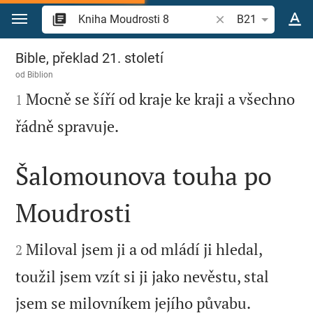
Přejít na obsah
Vyhledat biblický ve
B21
Kniha Moudrosti 8
Bible, překlad 21. století
od
Biblion

Mocně se šíří od kraje ke kraji a všechno
1

řádně spravuje.
Šalomounova touha po
Moudrosti


Miloval jsem ji a od mládí ji hledal,
2
toužil jsem vzít si ji jako nevěstu, stal


jsem se milovníkem jejího půvabu.