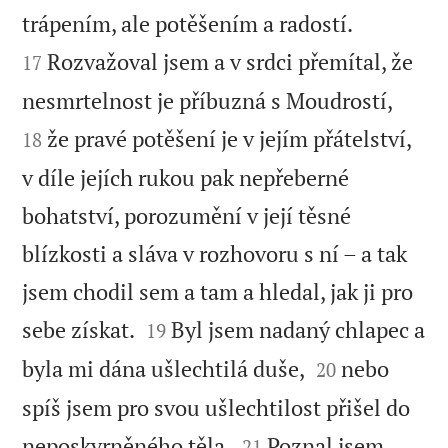


trápením, ale potěšením a radostí.
Rozvažoval jsem a v srdci přemítal, že
17


nesmrtelnost je příbuzná s Moudrostí,
že pravé potěšení je v jejím přátelství,
18
v díle jejích rukou pak nepřeberné
bohatství, porozumění v její těsné
blízkosti a sláva v rozhovoru s ní – a tak
jsem chodil sem a tam a hledal, jak ji pro


sebe získat.
Byl jsem nadaný chlapec a
19


byla mi dána ušlechtilá duše,
nebo
20
spíš jsem pro svou ušlechtilost přišel do


neposkvrněného těla.
Poznal jsem
21