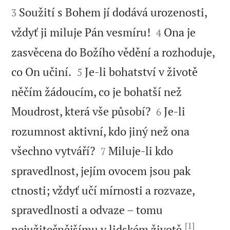
Soužití s Bohem jí dodává urozenosti,
3


vždyť ji miluje Pán vesmíru!
Ona je
4
zasvěcena do Božího vědění a rozhoduje,


co On učiní.
Je-li bohatství v životě
5
něčím žádoucím, co je bohatší než


Moudrost, která vše působí?
Je-li
6
rozumnost aktivní, kdo jiný než ona


všechno vytváří?
Miluje-li kdo
7
spravedlnost, jejím ovocem jsou pak
ctnosti; vždyť učí mírnosti a rozvaze,
spravedlnosti a odvaze – tomu
[1]


nejužitečnějšímu v lidském životě.