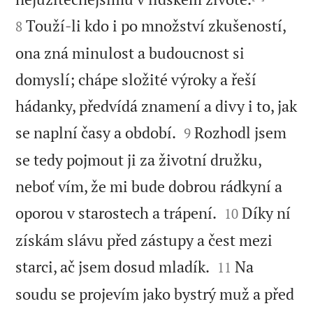
Touží-li kdo i po množství zkušeností,
8
ona zná minulost a budoucnost si
domyslí; chápe složité výroky a řeší
hádanky, předvídá znamení a divy i to, jak


se naplní časy a období.
Rozhodl jsem
9
se tedy pojmout ji za životní družku,
neboť vím, že mi bude dobrou rádkyní a


oporou v starostech a trápení.
Díky ní
10
získám slávu před zástupy a čest mezi


starci, ač jsem dosud mladík.
Na
11
soudu se projevím jako bystrý muž a před