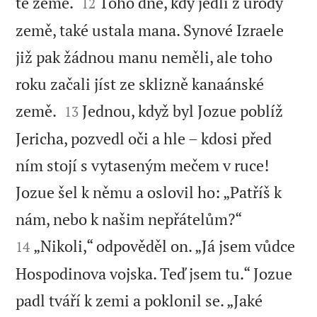


té země.
Toho dne, kdy jedli z úrody
12
země, také ustala mana. Synové Izraele
již pak žádnou manu neměli, ale toho
roku začali jíst ze sklizně kanaánské


země.
Jednou, když byl Jozue poblíž
13
Jericha, pozvedl oči a hle – kdosi před
ním stojí s vytaseným mečem v ruce!
Jozue šel k němu a oslovil ho: „Patříš k


nám, nebo k našim nepřátelům?“
„Nikoli,“ odpověděl on. „Já jsem vůdce
14
Hospodinova vojska. Teď jsem tu.“ Jozue
padl tváří k zemi a poklonil se. „Jaké