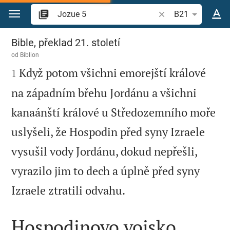
Přejít na obsah
Vyhledat biblický ve
B21
Jozue 5
Bible, překlad 21. století
od
Biblion

Když potom všichni emorejští králové
1
na západním břehu Jordánu a všichni
kanaánští králové u Středozemního moře
uslyšeli, že Hospodin před syny Izraele
vysušil vody Jordánu, dokud nepřešli,
vyrazilo jim to dech a úplně před syny

Izraele ztratili odvahu.
Hospodinovo vojsko