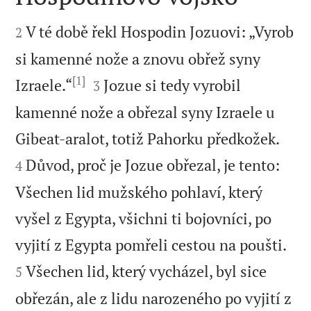


V té době řekl Hospodin Jozuovi: „Vyrob
2
si kamenné nože a znovu obřež syny
[1]


Izraele.“
Jozue si tedy vyrobil
3
kamenné nože a obřezal syny Izraele u


Gibeat-aralot, totiž Pahorku předkožek.
Důvod, proč je Jozue obřezal, je tento:
4
Všechen lid mužského pohlaví, který
vyšel z Egypta, všichni ti bojovníci, po


vyjití z Egypta pomřeli cestou na poušti.
Všechen lid, který vycházel, byl sice
5
obřezán, ale z lidu narozeného po vyjití z