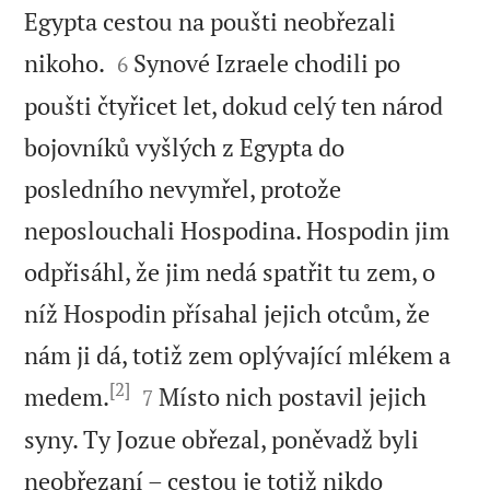
Egypta cestou na poušti neobřezali


nikoho.
Synové Izraele chodili po
6
poušti čtyřicet let, dokud celý ten národ
bojovníků vyšlých z Egypta do
posledního nevymřel, protože
neposlouchali Hospodina. Hospodin jim
odpřisáhl, že jim nedá spatřit tu zem, o
níž Hospodin přísahal jejich otcům, že
nám ji dá, totiž zem oplývající mlékem a
[2]


medem.
Místo nich postavil jejich
7
syny. Ty Jozue obřezal, poněvadž byli
neobřezaní – cestou je totiž nikdo