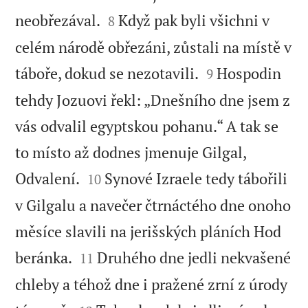


neobřezával.
Když pak byli všichni v
8
celém národě obřezáni, zůstali na místě v


táboře, dokud se nezotavili.
Hospodin
9
tehdy Jozuovi řekl: „Dnešního dne jsem z
vás odvalil egyptskou pohanu.“ A tak se
to místo až dodnes jmenuje Gilgal,


Odvalení.
Synové Izraele tedy tábořili
10
v Gilgalu a navečer čtrnáctého dne onoho
měsíce slavili na jerišských pláních Hod


beránka.
Druhého dne jedli nekvašené
11
chleby a téhož dne i pražené zrní z úrody