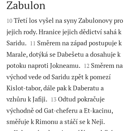
Zabulon


Třetí los vyšel na syny Zabulonovy pro
10
jejich rody. Hranice jejich dědictví sahá k


Saridu.
Směrem na západ postupuje k
11
Marale, dotýká se Dabešetu a dosahuje k


potoku naproti Jokneamu.
Směrem na
12
východ vede od Saridu zpět k pomezí
Kislot-tabor, dále pak k Daberatu a


vzhůru k Jafiji.
Odtud pokračuje
13
východně od Gat-cheferu a Et-kacinu,


směřuje k Rimonu a stáčí se k Neji.