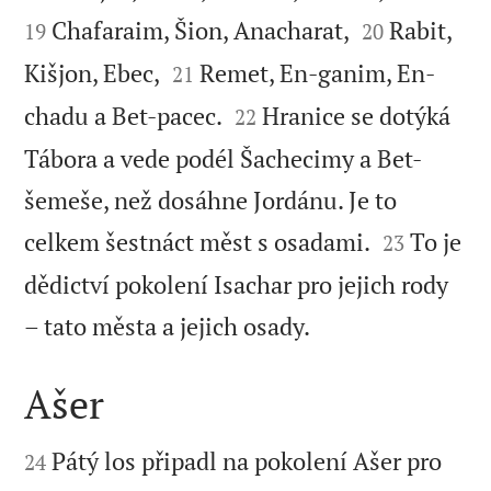


Chafaraim, Šion, Anacharat,
Rabit,
19
20


Kišjon, Ebec,
Remet, En-ganim, En-
21


chadu a Bet-pacec.
Hranice se dotýká
22
Tábora a vede podél Šachecimy a Bet-
šemeše, než dosáhne Jordánu. Je to


celkem šestnáct měst s osadami.
To je
23
dědictví pokolení Isachar pro jejich rody

– tato města a jejich osady.
Ašer


Pátý los připadl na pokolení Ašer pro
24