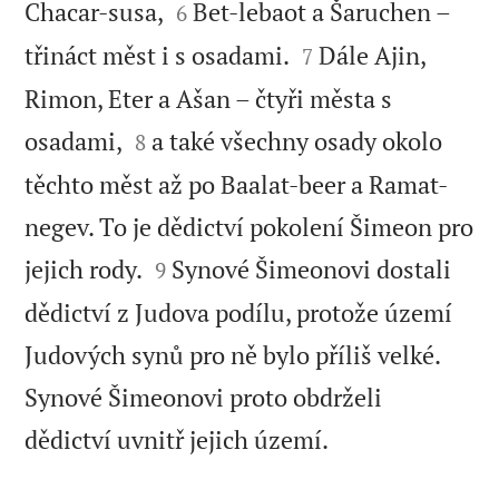


Chacar-susa,
Bet-lebaot a Šaruchen –
6


třináct měst i s osadami.
Dále Ajin,
7
Rimon, Eter a Ašan – čtyři města s


osadami,
a také všechny osady okolo
8
těchto měst až po Baalat-beer a Ramat-
negev. To je dědictví pokolení Šimeon pro


jejich rody.
Synové Šimeonovi dostali
9
dědictví z Judova podílu, protože území
Judových synů pro ně bylo příliš velké.
Synové Šimeonovi proto obdrželi

dědictví uvnitř jejich území.