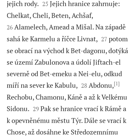


jejich rody.
Jejich hranice zahrnuje:
25


Chelkat, Cheli, Beten, Achšaf,
Alamelech, Amead a Mišal. Na západě
26


sahá ke Karmelu a říčce Livnat,
potom
27
se obrací na východ k Bet-dagonu, dotýká
se území Zabulonova a údolí Jiftach-el
severně od Bet-emeku a Nei-elu, odkud
[1]


míří na sever ke Kabulu,
Abdonu,
28
Rechobu, Chamonu, Káně a až k Velkému


Sidonu.
Pak se hranice vrací k Rámě a
29
k opevněnému městu Týr. Dále se vrací k
Chose, až dosáhne ke Středozemnímu