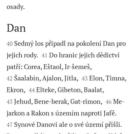

osady.
Dan


Sedmý los připadl na pokolení Dan pro
40


jejich rody.
Do hranic jejich dědictví
41


patří: Corea, Eštaol, Ir-šemeš,


Šaalabin, Ajalon, Jitla,
Elon, Timna,
42
43




Ekron,
Elteke, Gibeton, Baalat,
44


Jehud, Bene-berak, Gat-rimon,
Me-
45
46


jarkon a Rakon s územím naproti Jafě.
Synové Danovi ale o své území přišli.
47