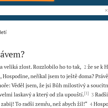
Vy
letí
právem?


 veliká zlost. Rozzlobilo ho to tak,
že se k 
2
, Hospodine, neříkal jsem to ještě doma? Právě
oře: Věděl jsem, že jsi Bůh milostivý a soucitn
[1]


velmi laskavý a který od zla upouští.
Radši
3


zabij! To radši zemřu, než abych žil!“
Hospo
4