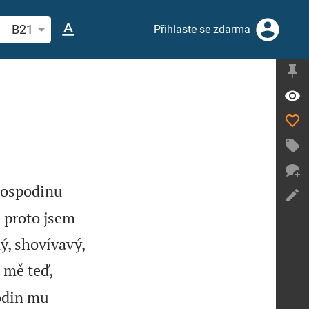
hledat biblický verš nebo slovo
B21
Přihlaste se zdarma
Hospodinu
 proto jsem
ý, shovívavý,
 mě teď,
din mu