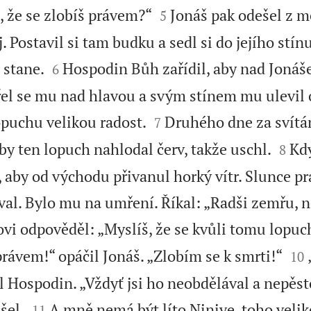


, že se zlobíš právem?“
Jonáš pak odešel z m
5
. Postavil si tam budku a sedl si do jejího stínu


 stane.
Hospodin Bůh zařídil, aby nad Jonáš
6
el se mu nad hlavou a svým stínem mu ulevil o


opuchu velikou radost.
Druhého dne za svítán
7


by ten lopuch nahlodal červ, takže uschl.
Kdy
8
, aby od východu přivanul horký vítr. Slunce pr
val. Bylo mu na umření. Říkal: „Radši zemřu, n
vi odpověděl: „Myslíš, že se kvůli tomu lopuc


rávem!“ opáčil Jonáš. „Zlobím se k smrti!“
10
l Hospodin. „Vždyť jsi ho neobdělával a nepěst


šel.
A mně nemá být líto Ninive, toho veli
11