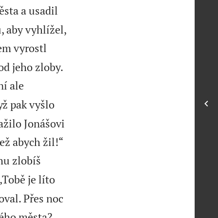
ěsta a usadil
, aby vyhlížel,
em vyrostl
d jeho zloby.
í ale
ž pak vyšlo
ažilo Jonášovi

ež abych žil!“
hu zlobíš
„Tobě je líto
oval. Přes noc
kého města?