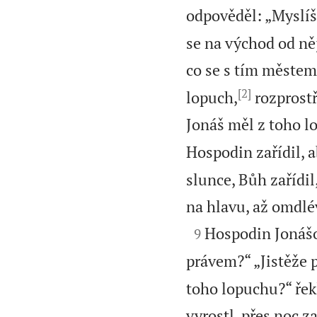
odpověděl: „Myslíš
se na východ od něj
co se s tím městem
[2]
lopuch,
rozprostř
Jonáš měl z toho l
Hospodin zařídil, a
slunce, Bůh zařídil
na hlavu, až omdlé

Hospodin Jonášo
9
právem?“ „Jistěže p
toho lopuchu?“ řek
vyrostl, přes noc za