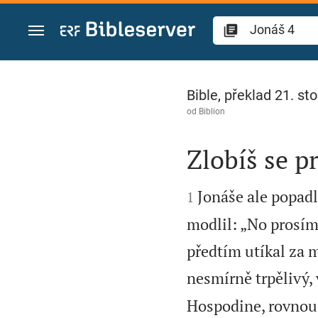
Přejít na obsah
Jonáš 4
Bible, překlad 21. sto
od
Biblion
Zlobíš se 


Jonáše ale popadla
1
modlil: „No prosím
předtím utíkal za m
nesmírně trpělivý, 
Hospodine, rovnou 