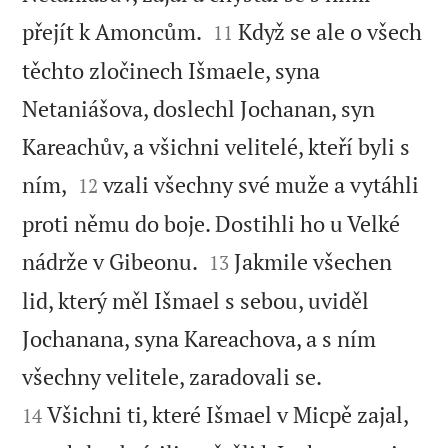


přejít k Amoncům.
Když se ale o všech
11
těchto zločinech Išmaele, syna
Netaniášova, doslechl Jochanan, syn
Kareachův, a všichni velitelé, kteří byli s


ním,
vzali všechny své muže a vytáhli
12
proti němu do boje. Dostihli ho u Velké


nádrže v Gibeonu.
Jakmile všechen
13
lid, který měl Išmael s sebou, uviděl
Jochanana, syna Kareachova, a s ním


všechny velitele, zaradovali se.
Všichni ti, které Išmael v Micpě zajal,
14