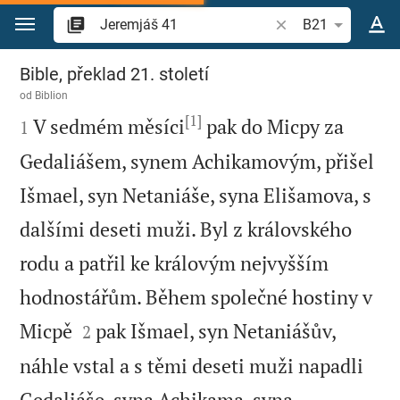
Přejít na obsah
Vyhledat biblický ve
B21
Jeremjáš 41
Bible, překlad 21. století
od
Biblion
[1]

V sedmém měsíci
pak do Micpy za
1
Gedaliášem, synem Achikamovým, přišel
Išmael, syn Netaniáše, syna Elišamova, s
dalšími deseti muži. Byl z královského
rodu a patřil ke královým nejvyšším
hodnostářům. Během společné hostiny v


Micpě
pak Išmael, syn Netaniášův,
2
náhle vstal a s těmi deseti muži napadli
Gedaliáše, syna Achikama, syna