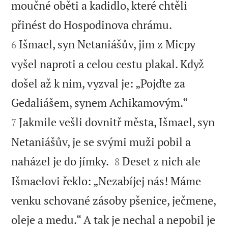
moučné oběti a kadidlo, které chtěli


přinést do Hospodinova chrámu.
Išmael, syn Netaniášův, jim z Micpy
6
vyšel naproti a celou cestu plakal. Když
došel až k nim, vyzval je: „Pojďte za


Gedaliášem, synem Achikamovým.“
Jakmile vešli dovnitř města, Išmael, syn
7
Netaniášův, je se svými muži pobil a


naházel je do jímky.
Deset z nich ale
8
Išmaelovi řeklo: „Nezabíjej nás! Máme
venku schované zásoby pšenice, ječmene,
oleje a medu.“ A tak je nechal a nepobil je