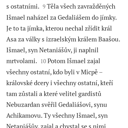


s ostatními.
Těla všech zavražděných
9
Išmael naházel za Gedaliášem do jímky.
Je to ta jímka, kterou nechal zřídit král
Asa za války s izraelským králem Baašou.
Išmael, syn Netaniášův, ji naplnil


mrtvolami.
Potom Išmael zajal
10
všechny ostatní, kdo byli v Micpě –
královské dcery i všechny ostatní, kteří
tam zůstali a které velitel gardistů
Nebuzardan svěřil Gedaliášovi, synu
Achikamovu. Ty všechny Išmael, syn
Netaniášův, zajal a chystal se s nimi