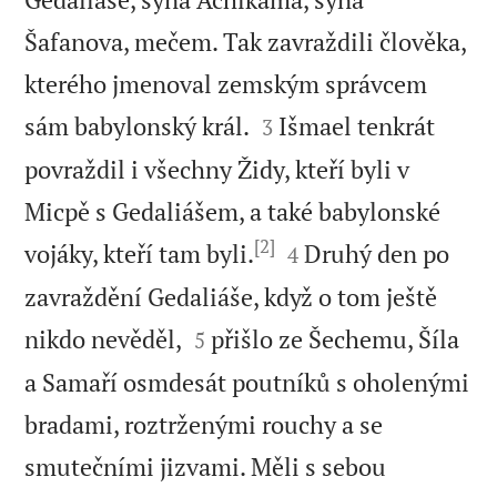
Šafanova, mečem. Tak zavraždili člověka,
kterého jmenoval zemským správcem


sám babylonský král.
Išmael tenkrát
3
povraždil i všechny Židy, kteří byli v
Micpě s Gedaliášem, a také babylonské
[2]


vojáky, kteří tam byli.
Druhý den po
4
zavraždění Gedaliáše, když o tom ještě


nikdo nevěděl,
přišlo ze Šechemu, Šíla
5
a Samaří osmdesát poutníků s oholenými
bradami, roztrženými rouchy a se
smutečními jizvami. Měli s sebou