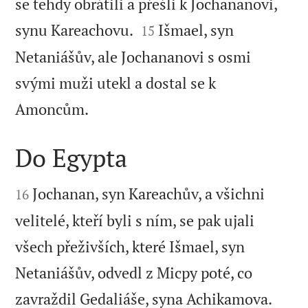
se tehdy obrátili a přešli k Jochananovi,


synu Kareachovu.
Išmael, syn
15
Netaniášův, ale Jochananovi s osmi
svými muži utekl a dostal se k

Amoncům.
Do Egypta


Jochanan, syn Kareachův, a všichni
16
velitelé, kteří byli s ním, se pak ujali
všech přeživších, které Išmael, syn
Netaniášův, odvedl z Micpy poté, co
zavraždil Gedaliáše, syna Achikamova.