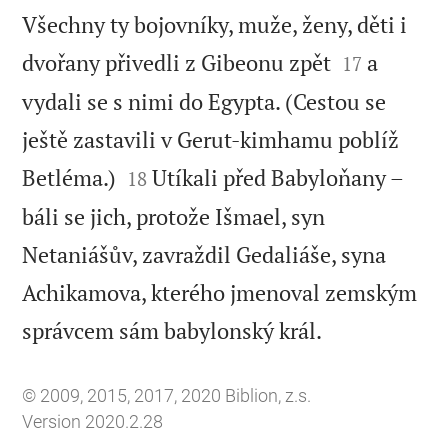
Všechny ty bojovníky, muže, ženy, děti i


dvořany přivedli z Gibeonu zpět
a
17
vydali se s nimi do Egypta. (Cestou se
ještě zastavili v Gerut-kimhamu poblíž


Betléma.)
Utíkali před Babyloňany –
18
báli se jich, protože Išmael, syn
Netaniášův, zavraždil Gedaliáše, syna
Achikamova, kterého jmenoval zemským

správcem sám babylonský král.
© 2009, 2015, 2017, 2020 Biblion, z.s.
Version 2020.2.28