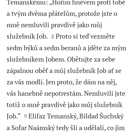
Temanskému: „Hořím hněvem proti tobě
a tvým dvěma přátelům, protože jste o
mně nemluvili pravdivě jako můj


služebník Job.
Proto si teď vezměte
8
sedm býků a sedm beranů a jděte za mým
služebníkem Jobem. Obětujte za sebe
zápalnou oběť a můj služebník Job ať se
za vás modlí. Jen proto, že dám na něj,
vás hanebně nepotrestám. Nemluvili jste
totiž o mně pravdivě jako můj služebník


Job.“
Elifaz Temanský, Bildad Šuchský
9
a Sofar Naámský tedy šli a udělali, co jim