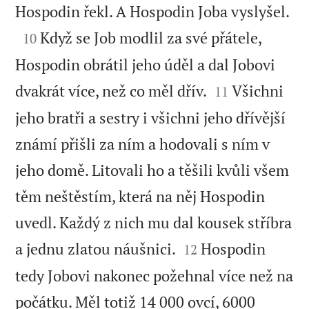

Hospodin řekl. A Hospodin Joba vyslyšel.

Když se Job modlil za své přátele,
10
Hospodin obrátil jeho úděl a dal Jobovi


dvakrát více, než co měl dřív.
Všichni
11
jeho bratři a sestry i všichni jeho dřívější
známí přišli za ním a hodovali s ním v
jeho domě. Litovali ho a těšili kvůli všem
těm neštěstím, která na něj Hospodin
uvedl. Každý z nich mu dal kousek stříbra


a jednu zlatou náušnici.
Hospodin
12
tedy Jobovi nakonec požehnal více než na
počátku. Měl totiž 14 000 ovcí, 6000