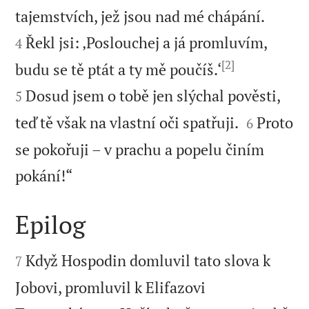


tajemstvích, jež jsou nad mé chápání.
Řekl jsi: ‚Poslouchej a já promluvím,
4
[2]


budu se tě ptát a ty mě poučíš.‘
Dosud jsem o tobě jen slýchal pověsti,
5


teď tě však na vlastní oči spatřuji.
Proto
6
se pokořuji – v prachu a popelu činím

pokání!“
Epilog


Když Hospodin domluvil tato slova k
7
Jobovi, promluvil k Elifazovi