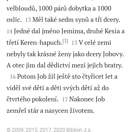
velbloudů, 1000 párů dobytka a 1000




oslic.
Měl také sedm synů a tři dcery.
13
Jedné dal jméno Jemima, druhé Kesia a
14
[3]


třetí Keren-hapuch.
V celé zemi
15
nebyly tak krásné ženy jako dcery Jobovy.

A otec jim dal dědictví mezi jejich bratry.

Potom Job žil ještě sto čtyřicet let a
16
viděl své děti a děti svých dětí až do


čtvrtého pokolení.
Nakonec Job
17

zemřel stár a nasycen životem.
© 2009, 2015, 2017, 2020 Biblion, z.s.