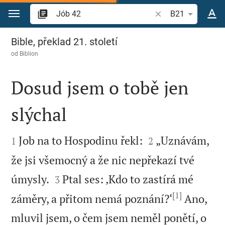
Přejít na obsah
Vyhledat biblický ve
B21
Jób 42
Bible, překlad 21. století
od
Biblion
Dosud jsem o tobě jen
slýchal




Job na to Hospodinu řekl:
„Uznávám,
1
2
že jsi všemocný a že nic nepřekazí tvé


úmysly.
Ptal ses: ‚Kdo to zastírá mé
3
[1]
záměry, a přitom nemá poznání?‘
Ano,
mluvil jsem, o čem jsem neměl ponětí, o