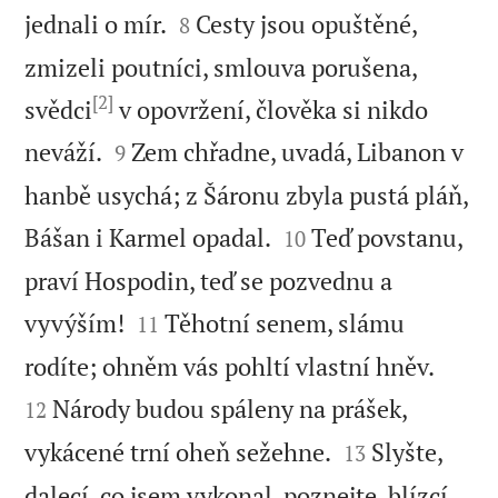


jednali o mír.
Cesty jsou opuštěné,
8
zmizeli poutníci, smlouva porušena,
[2]
svědci
v opovržení, člověka si nikdo


neváží.
Zem chřadne, uvadá, Libanon v
9
hanbě usychá; z Šáronu zbyla pustá pláň,


Bášan i Karmel opadal.
Teď povstanu,
10
praví Hospodin, teď se pozvednu a


vyvýším!
Těhotní senem, slámu
11


rodíte; ohněm vás pohltí vlastní hněv.
Národy budou spáleny na prášek,
12


vykácené trní oheň sežehne.
Slyšte,
13
dalecí, co jsem vykonal, poznejte, blízcí,