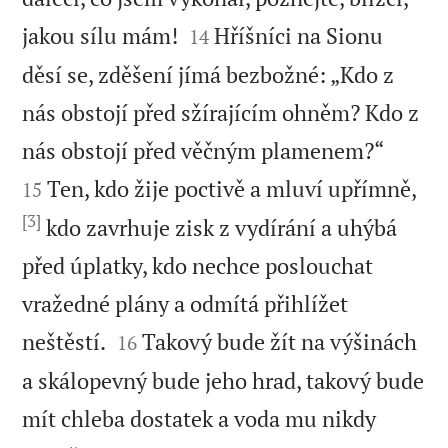


jakou sílu mám!
Hříšníci na Sionu
14
děsí se, zděšení jímá bezbožné: „Kdo z
nás obstojí před sžírajícím ohněm? Kdo z


nás obstojí před věčným plamenem?“
Ten, kdo žije poctivě a mluví upřímně,
15
[3]
kdo zavrhuje zisk z vydírání a uhýbá
před úplatky, kdo nechce poslouchat
vražedné plány a odmítá přihlížet


neštěstí.
Takový bude žít na výšinách
16
a skálopevný bude jeho hrad, takový bude
mít chleba dostatek a voda mu nikdy