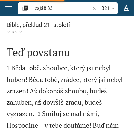
Přejít na obsah
Vyhledat biblický ve
B21
Izajáš 33
Bible, překlad 21. století
od
Biblion
Teď povstanu


Běda tobě, zhoubce, který jsi nebyl
1
huben! Běda tobě, zrádce, který jsi nebyl
zrazen! Až dokonáš zhoubu, budeš
zahuben, až dovršíš zradu, budeš


vyzrazen.
Smiluj se nad námi,
2
Hospodine – v tebe doufáme! Buď nám