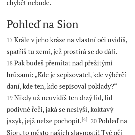

chybět nebude.
Pohleď na Sion


Krále v jeho kráse na vlastní oči uvidíš,
17


spatříš tu zemi, jež prostírá se do dáli.
Pak budeš přemítat nad přežitými
18
hrůzami: „Kde je sepisovatel, kde výběrčí


daní, kde ten, kdo sepisoval poklady?“
Nikdy už neuvidíš ten drzý lid, lid
19
podivné řeči, jaká se neslyší, koktavý
[4]


jazyk, jejž nelze pochopit.
Pohleď na
20
Sion, to město našich slavností! Tvé oči