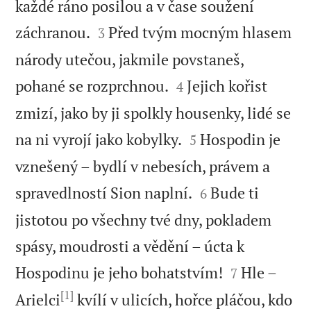
každé ráno posilou a v čase soužení


záchranou.
Před tvým mocným hlasem
3
národy utečou, jakmile povstaneš,


pohané se rozprchnou.
Jejich kořist
4
zmizí, jako by ji spolkly housenky, lidé se


na ni vyrojí jako kobylky.
Hospodin je
5
vznešený – bydlí v nebesích, právem a


spravedlností Sion naplní.
Bude ti
6
jistotou po všechny tvé dny, pokladem
spásy, moudrosti a vědění – úcta k


Hospodinu je jeho bohatstvím!
Hle –
7
[1]
Arielci
kvílí v ulicích, hořce pláčou, kdo