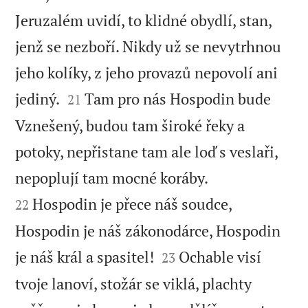
Jeruzalém uvidí, to klidné obydlí, stan,
jenž se nezboří. Nikdy už se nevytrhnou
jeho kolíky, z jeho provazů nepovolí ani


jediný.
Tam pro nás Hospodin bude
21
Vznešený, budou tam široké řeky a
potoky, nepřistane tam ale loď s veslaři,


nepoplují tam mocné koráby.
Hospodin je přece náš soudce,
22
Hospodin je náš zákonodárce, Hospodin


je náš král a spasitel!
Ochable visí
23
tvoje lanoví, stožár se viklá, plachty