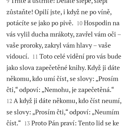


Trňte a ustrňte! Děláte slepé, slepí
9
zůstaňte! Opilí jste, i když ne po víně,


potácíte se jako po pivě.
Hospodin na
10
vás vylil ducha mrákoty, zavřel vám oči –
vaše proroky, zakryl vám hlavy – vaše


vidoucí.
Toto celé vidění pro vás bude
11
jako slova zapečetěné knihy. Když ji dáte
někomu, kdo umí číst, se slovy: „Prosím


čti,“ odpoví: „Nemohu, je zapečetěná.“
A když ji dáte někomu, kdo číst neumí,
12
se slovy: „Prosím čti,“ odpoví: „Neumím


číst.“
Proto Pán praví: Tento lid se ke
13