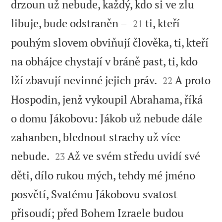
drzoun už nebude, každý, kdo si ve zlu


libuje, bude odstraněn –
ti, kteří
21
pouhým slovem obviňují člověka, ti, kteří
na obhájce chystají v bráně past, ti, kdo


lží zbavují nevinné jejich práv.
A proto
22
Hospodin, jenž vykoupil Abrahama, říká
o domu Jákobovu: Jákob už nebude dále
zahanben, blednout strachy už více


nebude.
Až ve svém středu uvidí své
23
děti, dílo rukou mých, tehdy mé jméno
posvětí, Svatému Jákobovu svatost
přisoudí; před Bohem Izraele budou