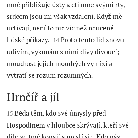
mně přibližuje ústy a ctí mne svými rty,
srdcem jsou mi však vzdálení. Když mě
uctívají, není to nic víc než naučené


lidské příkazy.
Proto tento lid znovu
14
udivím, vykonám s nimi divy divoucí;
moudrost jejich moudrých vymizí a

vytratí se rozum rozumných.
Hrnčíř a jíl


Běda těm, kdo své úmysly před
15
Hospodinem v hloubce skrývají, kteří své
dílo ve tmě konají a myslí si: „Kdo nás