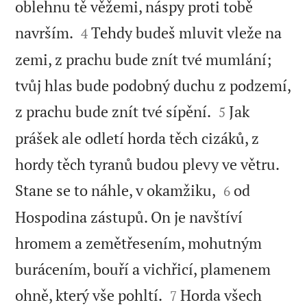
oblehnu tě věžemi, náspy proti tobě


navrším.
Tehdy budeš mluvit vleže na
4
zemi, z prachu bude znít tvé mumlání;
tvůj hlas bude podobný duchu z podzemí,


z prachu bude znít tvé sípění.
Jak
5
prášek ale odletí horda těch cizáků, z
hordy těch tyranů budou plevy ve větru.


Stane se to náhle, v okamžiku,
od
6
Hospodina zástupů. On je navštíví
hromem a zemětřesením, mohutným
burácením, bouří a vichřicí, plamenem


ohně, který vše pohltí.
Horda všech
7