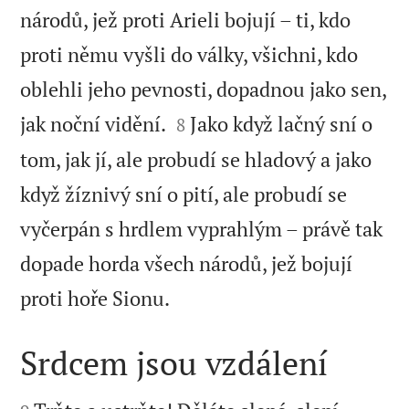
národů, jež proti Arieli bojují – ti, kdo
proti němu vyšli do války, všichni, kdo
oblehli jeho pevnosti, dopadnou jako sen,


jak noční vidění.
Jako když lačný sní o
8
tom, jak jí, ale probudí se hladový a jako
když žíznivý sní o pití, ale probudí se
vyčerpán s hrdlem vyprahlým – právě tak
dopade horda všech národů, jež bojují

proti hoře Sionu.
Srdcem jsou vzdálení