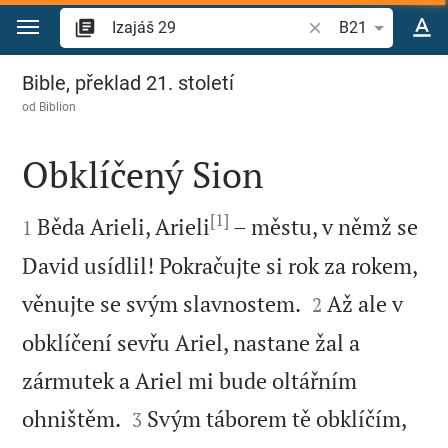
Přejít na obsah
Vyhledat biblický ve
B21
Izajáš 29
Bible, překlad 21. století
od
Biblion
Obklíčený Sion

[1]

Běda Arieli, Arieli
– městu, v němž se
1
David usídlil! Pokračujte si rok za rokem,


věnujte se svým slavnostem.
Až ale v
2
obklíčení sevřu Ariel, nastane žal a
zármutek a Ariel mi bude oltářním


ohništěm.
Svým táborem tě obklíčím,
3