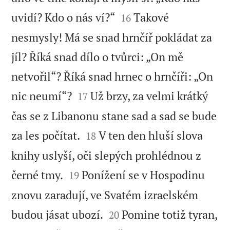


uvidí? Kdo o nás ví?“
Takové
16
nesmysly! Má se snad hrnčíř pokládat za
jíl? Říká snad dílo o tvůrci: „On mě
netvořil“? Říká snad hrnec o hrnčíři: „On


nic neumí“?
Už brzy, za velmi krátký
17
čas se z Libanonu stane sad a sad se bude


za les počítat.
V ten den hluší slova
18
knihy uslyší, oči slepých prohlédnou z


černé tmy.
Ponížení se v Hospodinu
19
znovu zaradují, ve Svatém izraelském


budou jásat ubozí.
Pomine totiž tyran,
20