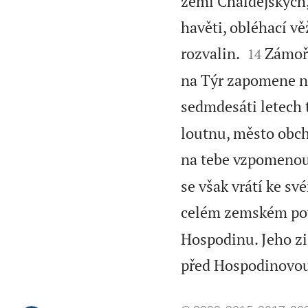
zemi Chaldejských
havěti, obléhací věž


rozvalin.
Zámořs
14
na Týr zapomene na
sedmdesáti letech t
loutnu, město obchá
na tebe vzpomenou
se však vrátí ke s
celém zemském po
Hospodinu. Jeho zi
před Hospodinovou t