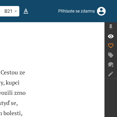
hledat biblický verš nebo slovo
B21
Přihlaste se zdarma
 Cestou ze
y, kupci
vozili zrno
tyď se,
 bolesti,