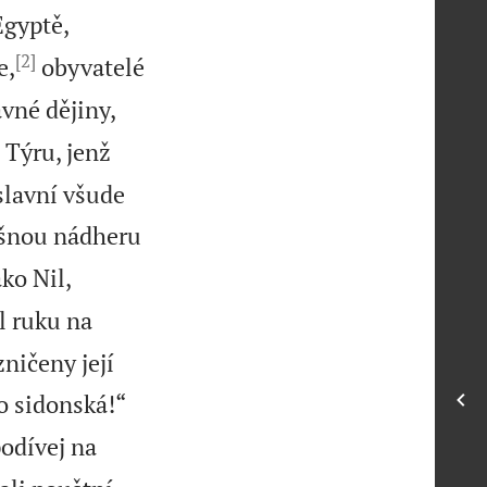
Egyptě,
[2]
e,
obyvatelé
ávné dějiny,
 Týru, jenž
slavní všude
yšnou nádheru
ko Nil,
l ruku na
zničeny její
o sidonská!“
podívej na