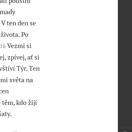
hali pouštní
romady
V ten den se
života. Po


Vezmi si
16
 zpívej, ať si
štíví Týr. Ten
ími světa na
cen
těm, kdo žijí

šaty.