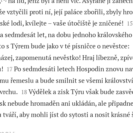
,
na lid, jenž byl a není víc. Asyřané ji zanec
e vztyčili proti ní, její paláce zbořili, zbyly h


ké lodi, kvílejte – vaše útočiště je zničené!
15
 sedmdesát let, na dobu jednoho královského 
o s Týrem bude jako v té písničce o nevěstce:
zej, zapomenutá nevěstko! Hraj líbezně, zpívej,


!
Po sedmdesáti letech Hospodin znovu nav
17
vému řemeslu a bude smilnit se všemi královstv


vrchu.
Výdělek a zisk Týru však bude zasvě
18
sk nebude hromaděn ani ukládán, ale připadne 
váří, aby mohli jíst do sytosti a nosit krásné 