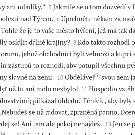


y ani mladíky.“
Jakmile se o tom dozvědí v 
5


bolestí nad Týrem.
Uprchněte někam za moř
6

Tohle že je to vaše město hýření, jež má tak d


ly osídlit dálné krajiny?
Kdo takto rozhodl o
8
orunu, jehož obchodníci byli velmoži a kupci 
n zástupů to rozhodl, aby potupil všechnu p
[3]


hny slavné na zemi.
Obdělávej
svou zem ja
10


dyť už tu ani molo nezbylo!
Hospodin vztáh
11
álovstvími; přikázal ohledně Fénicie, aby byly 
 „Nebudeš se už radovat, zprzněná panno, Dcer


dej se! Ani tam ale pokoj nenajdeš.
Jen se 
13
[4]