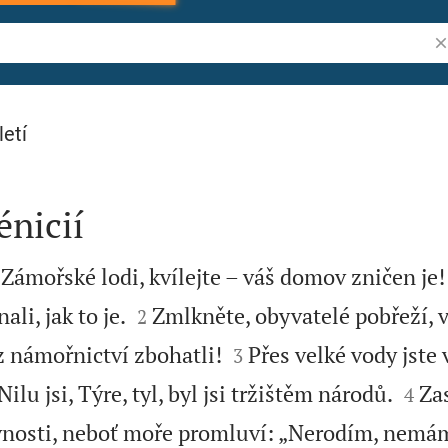
Vy
letí
énicií
Zámořské lodi, kvílejte – váš domov zničen je!


li, jak to je.
Zmlkněte, obyvatelé pobřeží, v
2


 z námořnictví zbohatli!
Přes velké vody jste 
3


ilu jsi, Týre, tyl, byl jsi tržištěm národů.
Zas
4
nosti, neboť moře promluví: „Nerodím, nemám