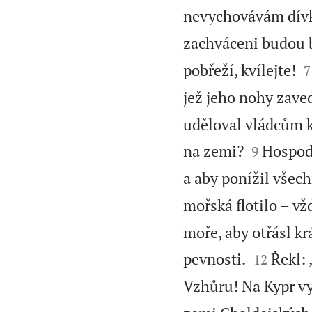
nevychovávám dívk
zachváceni budou 

pobřeží, kvílejte!
7
jež jeho nohy zaved
uděloval vládcům k


na zemi?
Hospodi
9
a aby ponížil všec
mořská flotilo – vž
moře, aby otřásl kr


pevnosti.
Řekl:
12
Vzhůru! Na Kypr vy