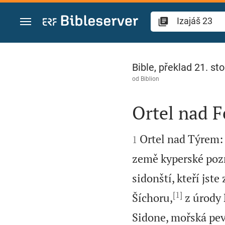
Přejít na obsah
Izajáš 23
Bible, překlad 21. sto
od
Biblion
Ortel nad F


Ortel nad Týrem: 
1
země kyperské pozna
sidonští, kteří jste
[1]
Šíchoru,
z úrody N
Sidone, mořská pev