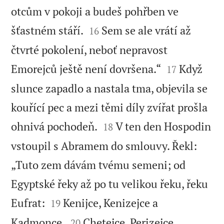
otcům v pokoji a budeš pohřben ve


šťastném stáří.
Sem se ale vrátí až
16
čtvrté pokolení, neboť nepravost


Emorejců ještě není dovršena.“
Když
17
slunce zapadlo a nastala tma, objevila se
kouřící pec a mezi těmi díly zvířat prošla


ohnivá pochodeň.
V ten den Hospodin
18
vstoupil s Abramem do smlouvy. Řekl:
„Tuto zem dávám tvému semeni; od
Egyptské řeky až po tu velikou řeku, řeku


Eufrat:
Kenijce, Kenizejce a
19


Kadmonce,
Chetejce, Perizejce,
20