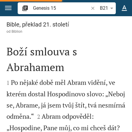
Přejít na obsah
Vyhledat biblický ve
B21
Genesis 15
Bible, překlad 21. století
od
Biblion
Boží smlouva s
Abrahamem


Po nějaké době měl Abram vidění, ve
1
kterém dostal Hospodinovo slovo: „Neboj
se, Abrame, já jsem tvůj štít, tvá nesmírná


odměna.“
Abram odpověděl:
2
„Hospodine, Pane můj, co mi chceš dát?