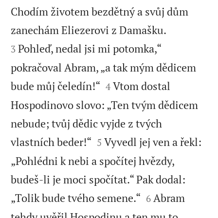
Chodím životem bezdětný a svůj dům


zanechám Eliezerovi z Damašku.
Pohleď, nedal jsi mi potomka,“
3
pokračoval Abram, „a tak mým dědicem


bude můj čeledín!“
Vtom dostal
4
Hospodinovo slovo: „Ten tvým dědicem
nebude; tvůj dědic vyjde z tvých


vlastních beder!“
Vyvedl jej ven a řekl:
5
„Pohlédni k nebi a spočítej hvězdy,
budeš-li je moci spočítat.“ Pak dodal:


„Tolik bude tvého semene.“
Abram
6
tehdy uvěřil Hospodinu a ten mu to