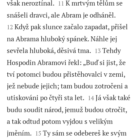


však neroztínal.
K mrtvým tělům se
11


snášeli dravci, ale Abram je odháněl.
Když pak slunce začalo zapadat, přišel
12
na Abrama hluboký spánek. Náhle jej


sevřela hluboká, děsivá tma.
Tehdy
13
Hospodin Abramovi řekl: „Buď si jist, že
tví potomci budou přistěhovalci v zemi,
jež nebude jejich; tam budou zotročeni a


utiskováni po čtyři sta let.
Já však také
14
budu soudit národ, jemuž budou otročit,
a tak odtud potom vyjdou s velikým


jměním.
Ty sám se odebereš ke svým
15