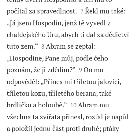


počítal za spravedlnost.
Řekl mu také:
7
„Já jsem Hospodin, jenž tě vyvedl z
chaldejského Uru, abych ti dal za dědictví


tuto zem.“
Abram se zeptal:
8
„Hospodine, Pane můj, podle čeho


poznám, že ji zdědím?“
On mu
9
odpověděl: „Přines mi tříletou jalovici,
tříletou kozu, tříletého berana, také


hrdličku a holoubě.“
Abram mu
10
všechna ta zvířata přinesl, rozťal je napůl
a položil jednu část proti druhé; ptáky