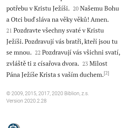


potřebu v Kristu Ježíši.
Našemu Bohu
20


a Otci buď sláva na věky věků! Amen.
Pozdravte všechny svaté v Kristu
21
Ježíši. Pozdravují vás bratři, kteří jsou tu


se mnou.
Pozdravují vás všichni svatí,
22


zvláště ti z císařova dvora.
Milost
23
[2]

Pána Ježíše Krista s vaším duchem.
© 2009, 2015, 2017, 2020 Biblion, z.s.
Version 2020.2.28