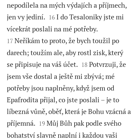
nepodílela na mých výdajích a příjmech,


jen vy jediní.
I do Tesaloniky jste mi
16


vícekrát poslali na mé potřeby.
Neříkám to proto, že bych toužil po
17
darech; toužím ale, aby rostl zisk, který


se připisuje na váš účet.
Potvrzuji, že
18
jsem vše dostal a ještě mi zbývá; mé
potřeby jsou naplněny, když jsem od
Epafrodita přijal, co jste poslali – je to
líbezná vůně, oběť, která je Bohu vzácná a


příjemná.
Můj Bůh pak podle svého
19
bohatství slavně naplní i každou vaši