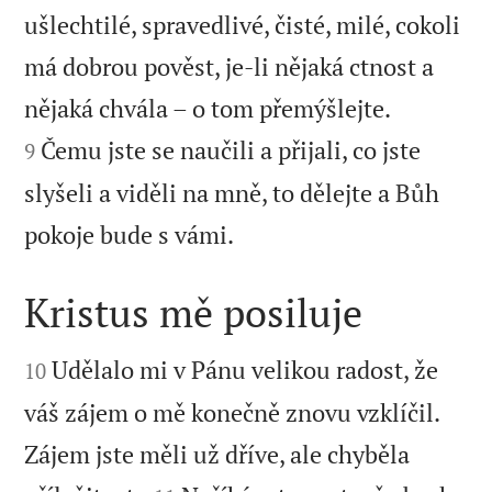
ušlechtilé, spravedlivé, čisté, milé, cokoli
má dobrou pověst, je-li nějaká ctnost a


nějaká chvála – o tom přemýšlejte.
Čemu jste se naučili a přijali, co jste
9
slyšeli a viděli na mně, to dělejte a Bůh

pokoje bude s vámi.
Kristus mě posiluje


Udělalo mi v Pánu velikou radost, že
10
váš zájem o mě konečně znovu vzklíčil.
Zájem jste měli už dříve, ale chyběla