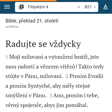
Přejít na obsah
Vyhledat biblický ve
B21
Filipským 4
Bible, překlad 21. století
od
Biblion
Radujte se vždycky


Moji milovaní a vytoužení bratři, jste
1
mou radostí a věncem vítězů! Takto tedy


stůjte v Pánu, milovaní.
Prosím Evodii
2
a prosím Syntyché, aby měly stejné


smýšlení v Pánu.
Ano, prosím i tebe,
3
věrný spojenče, abys jim pomáhal.