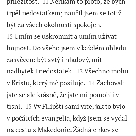


příležitost.
Neříkám to proto, že bych
11
trpěl nedostatkem; naučil jsem se totiž


být za všech okolností spokojen.
Umím se uskromnit a umím užívat
12
hojnost. Do všeho jsem v každém ohledu
zasvěcen: být sytý i hladový, mít


nadbytek i nedostatek.
Všechno mohu
13


v Kristu, který mě posiluje.
Zachovali
14
jste se ale krásně, že jste mi pomohli v


tísni.
Vy Filipští sami víte, jak to bylo
15
v počátcích evangelia, když jsem se vydal
na cestu z Makedonie. Žádná církev se