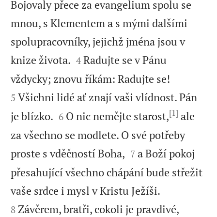
Bojovaly přece za evangelium spolu se
mnou, s Klementem a s mými dalšími
spolupracovníky, jejichž jména jsou v


knize života.
Radujte se v Pánu
4


vždycky; znovu říkám: Radujte se!
Všichni lidé ať znají vaši vlídnost. Pán
5
[1]


je blízko.
O nic nemějte starost,
ale
6
za všechno se modlete. O své potřeby


proste s vděčností Boha,
a Boží pokoj
7
přesahující všechno chápání bude střežit


vaše srdce i mysl v Kristu Ježíši.
Závěrem, bratři, cokoli je pravdivé,
8