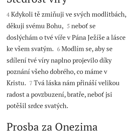


Kdykoli tě zmiňuji ve svých modlitbách,
4


děkuji svému Bohu,
neboť se
5
doslýchám o tvé víře v Pána Ježíše a lásce


ke všem svatým.
Modlím se, aby se
6
sdílení tvé víry naplno projevilo díky
poznání všeho dobrého, co máme v


Kristu.
Tvá láska nám přináší velikou
7
radost a povzbuzení, bratře, neboť jsi

potěšil srdce svatých.
Prosba za Onezima