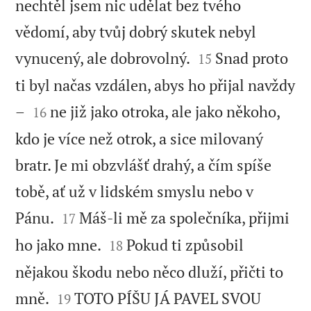
nechtěl jsem nic udělat bez tvého
vědomí, aby tvůj dobrý skutek nebyl


vynucený, ale dobrovolný.
Snad proto
15
ti byl načas vzdálen, abys ho přijal navždy


–
ne již jako otroka, ale jako někoho,
16
kdo je více než otrok, a sice milovaný
bratr. Je mi obzvlášť drahý, a čím spíše
tobě, ať už v lidském smyslu nebo v


Pánu.
Máš-li mě za společníka, přijmi
17


ho jako mne.
Pokud ti způsobil
18
nějakou škodu nebo něco dluží, přičti to


mně.
TOTO PÍŠU JÁ PAVEL SVOU
19