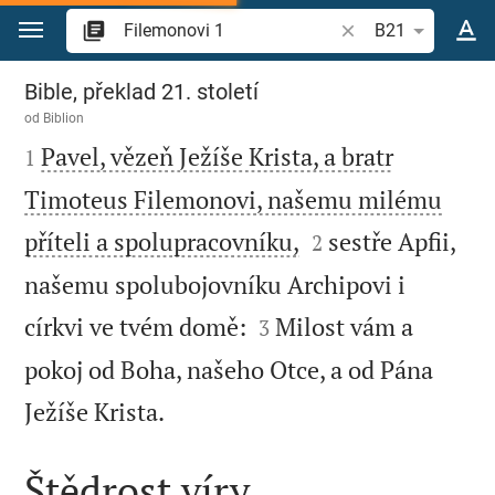
Přejít na obsah
Vyhledat biblický ve
B21
Filemonovi 1
Bible, překlad 21. století
od
Biblion

Pavel, vězeň Ježíše Krista, a bratr
1
Timoteus Filemonovi, našemu milému


příteli a spolupracovníku,
sestře Apfii,
2
našemu spolubojovníku Archipovi i


církvi ve tvém domě:
Milost vám a
3
pokoj od Boha, našeho Otce, a od Pána

Ježíše Krista.
Štědrost víry