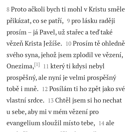


Proto ačkoli bych ti mohl v Kristu směle
8


přikázat, co se patří,
pro lásku raději
9
prosím – já Pavel, už stařec a teď také


vězeň Krista Ježíše.
Prosím tě ohledně
10
svého syna, jehož jsem zplodil ve vězení,
[1]


Onezima,
který ti kdysi nebyl
11
prospěšný, ale nyní je velmi prospěšný


tobě i mně.
Posílám ti ho zpět jako své
12


vlastní srdce.
Chtěl jsem si ho nechat
13
u sebe, aby mi v mém vězení pro


evangelium sloužil místo tebe,
ale
14