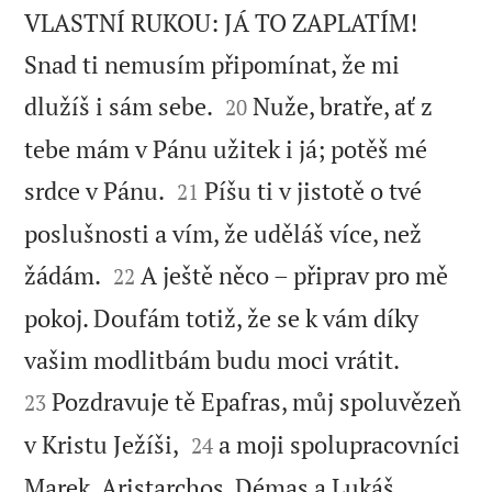
VLASTNÍ RUKOU: JÁ TO ZAPLATÍM!
Snad ti nemusím připomínat, že mi


dlužíš i sám sebe.
Nuže, bratře, ať z
20
tebe mám v Pánu užitek i já; potěš mé


srdce v Pánu.
Píšu ti v jistotě o tvé
21
poslušnosti a vím, že uděláš více, než


žádám.
A ještě něco – připrav pro mě
22
pokoj. Doufám totiž, že se k vám díky


vašim modlitbám budu moci vrátit.
Pozdravuje tě Epafras, můj spoluvězeň
23


v Kristu Ježíši,
a moji spolupracovníci
24


Marek, Aristarchos, Démas a Lukáš.