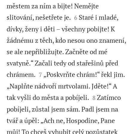
městem za ním a bijte! Nemějte


slitování, nešetřete je.
Staré i mladé,
6
dívky, ženy i děti – všechny pobijte! K
žádnému z těch, kdo nesou ono znamení,
se ale nepřibližujte. Začněte od mé
svatyně.“ Začali tedy od stařešinů před


chrámem.
„Poskvrňte chrám!“ řekl jim.
7
„Naplňte nádvoří mrtvolami. Jděte!“ A


tak vyšli do města a pobíjeli.
Zatímco
8
pobíjeli, zůstal jsem sám. Padl jsem na
tvář a úpěl: „Ach ne, Hospodine, Pane
můj! To chceš vyhubit celý pozůstatek