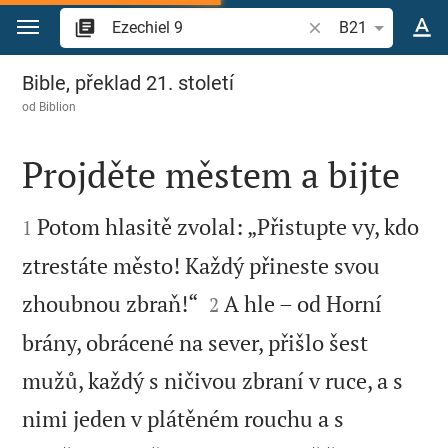
Přejít na obsah
Vyhledat biblický ve
B21
Ezechiel 9
Bible, překlad 21. století
od
Biblion
Projděte městem a bijte


Potom hlasitě zvolal: „Přistupte vy, kdo
1
ztrestáte město! Každý přineste svou


zhoubnou zbraň!“
A hle – od Horní
2
brány, obrácené na sever, přišlo šest
mužů, každý s ničivou zbraní v ruce, a s
nimi jeden v plátěném rouchu a s