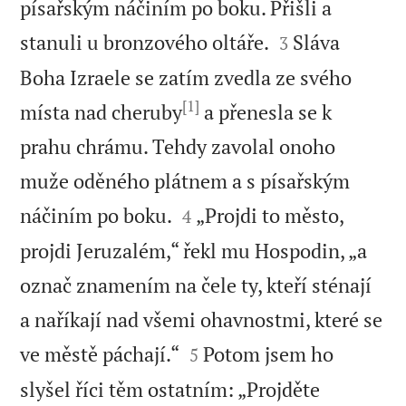
písařským náčiním po boku. Přišli a


stanuli u bronzového oltáře.
Sláva
3
Boha Izraele se zatím zvedla ze svého
[1]
místa nad cheruby
a přenesla se k
prahu chrámu. Tehdy zavolal onoho
muže oděného plátnem a s písařským


náčiním po boku.
„Projdi to město,
4
projdi Jeruzalém,“ řekl mu Hospodin, „a
označ znamením na čele ty, kteří sténají
a naříkají nad všemi ohavnostmi, které se


ve městě páchají.“
Potom jsem ho
5
slyšel říci těm ostatním: „Projděte