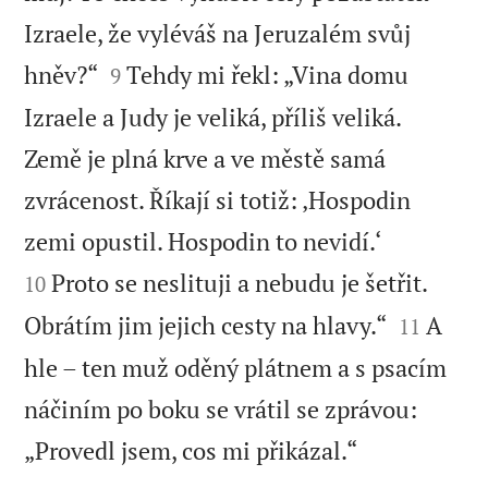
Izraele, že vyléváš na Jeruzalém svůj


hněv?“
Tehdy mi řekl: „Vina domu
9
Izraele a Judy je veliká, příliš veliká.
Země je plná krve a ve městě samá
zvrácenost. Říkají si totiž: ‚Hospodin


zemi opustil. Hospodin to nevidí.‘
Proto se neslituji a nebudu je šetřit.
10


Obrátím jim jejich cesty na hlavy.“
A
11
hle – ten muž oděný plátnem a s psacím
náčiním po boku se vrátil se zprávou:

„Provedl jsem, cos mi přikázal.“