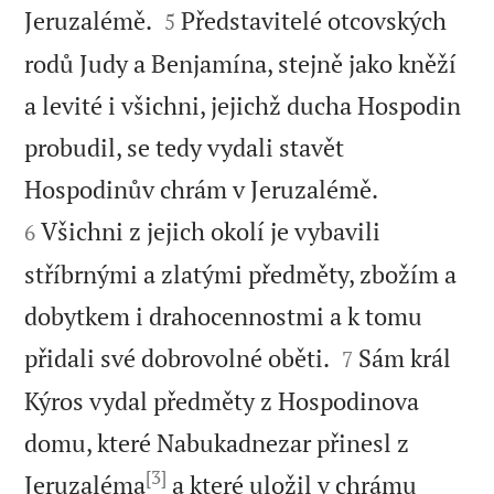


Jeruzalémě.
Představitelé otcovských
5
rodů Judy a Benjamína, stejně jako kněží
a levité i všichni, jejichž ducha Hospodin
probudil, se tedy vydali stavět


Hospodinův chrám v Jeruzalémě.
Všichni z jejich okolí je vybavili
6
stříbrnými a zlatými předměty, zbožím a
dobytkem i drahocennostmi a k tomu


přidali své dobrovolné oběti.
Sám král
7
Kýros vydal předměty z Hospodinova
domu, které Nabukadnezar přinesl z
[3]
Jeruzaléma
a které uložil v chrámu