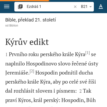
Přejít na obsah
Vyhledat biblický ve
B21
Ezdráš 1
Bible, překlad 21. století
od
Biblion
Kýrův edikt

[1]

Prvního roku perského krále Kýra
se
1
naplnilo Hospodinovo slovo řečené ústy
[2]
Jeremiáše.
Hospodin podnítil ducha
perského krále Kýra, aby po celé své říši


dal rozhlásit slovem i písmem:
Tak
2
praví Kýros, král perský: Hospodin, Bůh