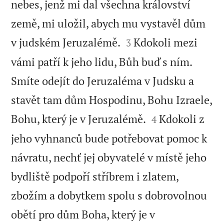
nebes, jenž mi dal všechna království
země, mi uložil, abych mu vystavěl dům


v judském Jeruzalémě.
Kdokoli mezi
3
vámi patří k jeho lidu, Bůh buď s ním.
Smíte odejít do Jeruzaléma v Judsku a
stavět tam dům Hospodinu, Bohu Izraele,


Bohu, který je v Jeruzalémě.
Kdokoli z
4
jeho vyhnanců bude potřebovat pomoc k
návratu, nechť jej obyvatelé v místě jeho
bydliště podpoří stříbrem i zlatem,
zbožím a dobytkem spolu s dobrovolnou
obětí pro dům Boha, který je v