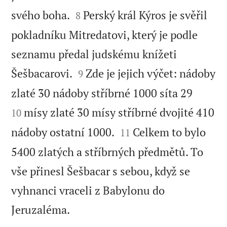


svého boha.
Perský král Kýros je svěřil
8
pokladníku Mitredatovi, který je podle
seznamu předal judskému knížeti


Šešbacarovi.
Zde je jejich výčet: nádoby
9


zlaté 30 nádoby stříbrné 1000 síta 29
mísy zlaté 30 mísy stříbrné dvojité 410
10


nádoby ostatní 1000.
Celkem to bylo
11
5400 zlatých a stříbrných předmětů. To
vše přinesl Šešbacar s sebou, když se
vyhnanci vraceli z Babylonu do

Jeruzaléma.