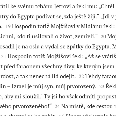
rátil ke svému tchánu Jetrovi a řekl mu: „Chtěl 
ry do Egypta podívat se, zda ještě žijí.“ „Jdi v 


.
Hospodin totiž Mojžíšovi v Midiánu řekl: „
19


chni, kdo ti usilovali o život, zemřeli.“
Moj
20
sadil je na osla a vydal se zpátky do Egypta. 


Hospodin totiž Mojžíšovi řekl: „Až se vrátí
21
t před faraonem všechny divy, ke kterým jsem 


rdost, a tak nenechá lid odejít.
Tehdy farao
22


in – Izrael je můj syn, můj prvorozený.
Řekl
23
 aby mi sloužil.‘ Ty jsi ho však odmítl propust


 tvého prvorozeného!“
Na místě, kde cestou n
24

