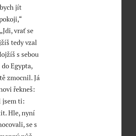
bych jít
pokoji,“
Jdi, vrať se
žíš tedy vzal
Mojžíš s sebou
š do Egypta,
tě zmocnil. Já
novi řekneš:
 jsem ti:
it. Hle, nyní
ocovali, se s