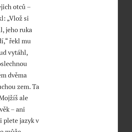
ejich otců –
l: „Vlož si
l, jeho ruka
í,“ řekl mu
ud vytáhl,
poslechnou
těm dvěma
suchou zem. Ta
Mojžíš ale
věk – ani
 plete jazyk v
do může