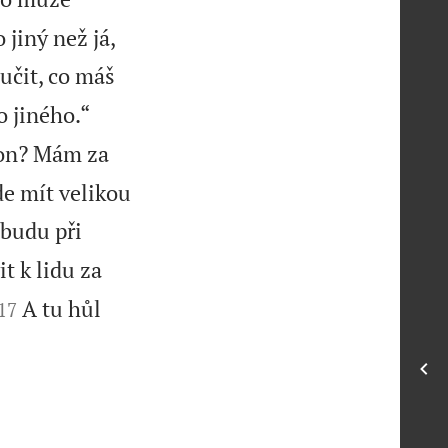
jiný než já,
učit, co máš


o jiného.“
Áron? Mám za
ude mít velikou
 budu při
t k lidu za


A tu hůl
17