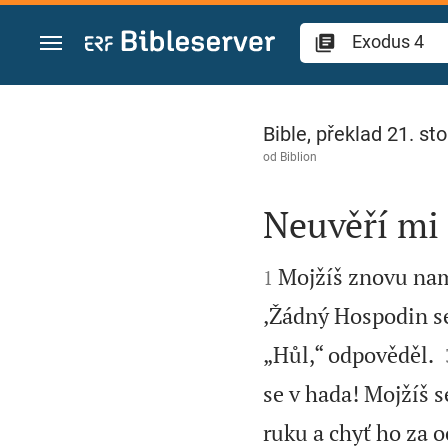
Přejít na obsah
Exodus 4
Bible, překlad 21. sto
od
Biblion
Neuvěří mi


Mojžíš znovu nam
1
‚Žádný Hospodin se
„Hůl,“ odpověděl.
se v hada! Mojžíš s
ruku a chyť ho za o