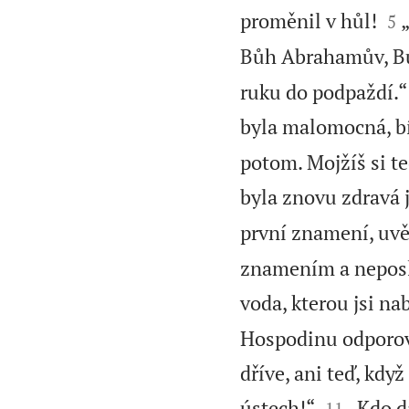


proměnil v hůl!
5
Bůh Abrahamův, Bů
ruku do podpaždí.“ 
byla malomocná, bí
potom. Mojžíš si te
byla znovu zdravá j
první znamení, uv
znamením a neposle
voda, kterou jsi na
Hospodinu odporova
dříve, ani teď, kdy


ústech!“
„Kdo d
11