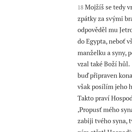


Mojžíš se tedy v
18
zpátky za svými brat
odpověděl mu Jetro
do Egypta, neboť vši
manželku a syny, po
vzal také Boží hůl.
buď připraven kona
však posílím jeho h
Takto praví Hospod
‚Propusť mého syna,
zabiji tvého syna,