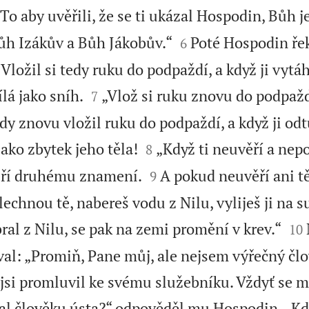
„To aby uvěřili, že se ti ukázal Hospodin, Bůh j


h Izákův a Bůh Jákobův.“
Poté Hospodin řek
6
Vložil si tedy ruku do podpaždí, a když ji vytáh


lá jako sníh.
„Vlož si ruku znovu do podpažd
7
dy znovu vložil ruku do podpaždí, a když ji odt


ako zbytek jeho těla!
„Když ti neuvěří a ne
8


ěří druhému znamení.
A pokud neuvěří ani 
9
chnou tě, nabereš vodu z Nilu, vyliješ ji na 


bral z Nilu, se pak na zemi promění v krev.“
10
l: „Promiň, Pane můj, ale nejsem výřečný člo
ž jsi promluvil ke svému služebníku. Vždyť se mi
al člověku ústa?“ odpověděl mu Hospodin. „K