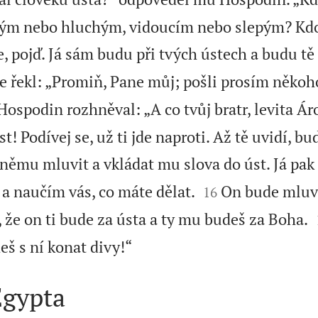
ým nebo hluchým, vidoucím nebo slepým? Kdo 
, pojď. Já sám budu při tvých ústech a budu tě 
e řekl: „Promiň, Pane můj; pošli prosím někoh
Hospodin rozhněval: „A co tvůj bratr, levita 
st! Podívej se, už ti jde naproti. Až tě uvidí, b
němu mluvit a vkládat mu slova do úst. Já pak


 a naučím vás, co máte dělat.
On bude mluvi
16
e, že on ti bude za ústa a ty mu budeš za Boha.

eš s ní konat divy!“
Egypta