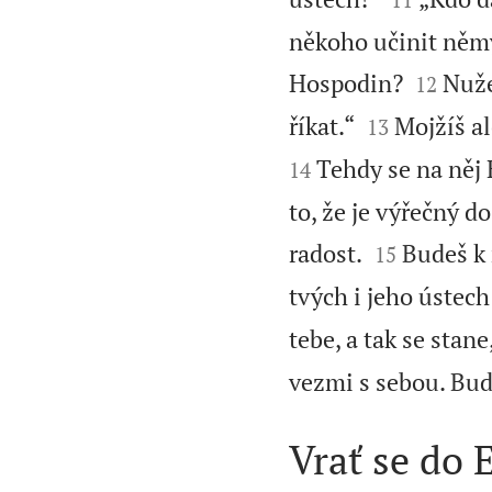
někoho učinit něm


Hospodin?
Nuže
12


říkat.“
Mojžíš al
13
Tehdy se na něj 
14
to, že je výřečný do


radost.
Budeš k 
15
tvých i jeho ústech
tebe, a tak se stan
vezmi s sebou. Bud
Vrať se do 