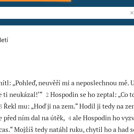
Vy
letí
ítl: „Pohleď, neuvěří mi a neposlechnou mě. U


 ti neukázal!‘“
Hospodin se ho zeptal: „Co t
2


Řekl mu: „Hoď ji na zem.“ Hodil ji tedy na z
3


e před ním dal na útěk,
ale Hospodin ho vyzv
4
cas.“ Mojžíš tedy natáhl ruku, chytil ho a had 