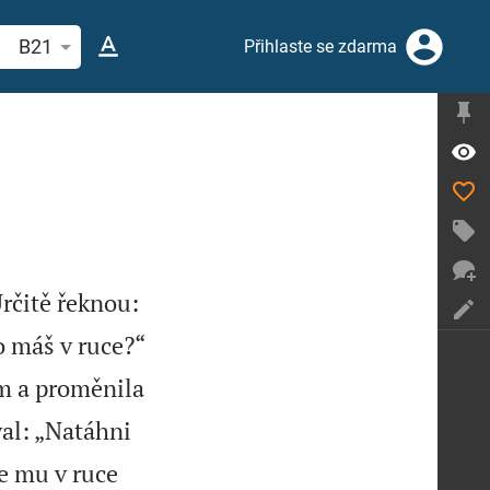
hledat biblický verš nebo slovo
B21
Přihlaste se zdarma
rčitě řeknou:
o máš v ruce?“
em a proměnila
al: „Natáhni
se mu v ruce