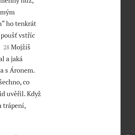
amenný nůž,
si mým
“ ho tenkrát
poušť vstříc


Mojžíš
28
l a jaká
ta s Áronem.
šechno, co
id uvěřil. Když
h trápení,