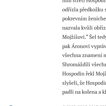
ním střetl Hospodin
odřízla předkožku s
pokrevním ženich
nazvala kvůli obříz
Mojžíšovi.“ Šel tedy
pak Áronovi vyprávě
všechna znamení m
Shromáždili všechn
Hospodin řekl Mojž
slyšeli, že Hospodin
padli na kolena a kl