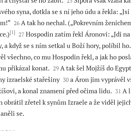
 a chystal se ho zabít.
Sipora však vzala k
25
vého syna, dotkla se s ní jeho údu a řekla: „J


em!“
A tak ho nechal. („Pokrevním ženichem
26
[1]


ce.)
Hospodin zatím řekl Áronovi: „Jdi na 
27
, a když se s ním setkal u Boží hory, políbil ho.
l všechno, co mu Hospodin řekl, a jak ho posla


u přikázal konat.
A tak šel Mojžíš do Egyp
29


y izraelské stařešiny
a Áron jim vyprávěl v
30


íšovi, a konal znamení před očima lidu.
A l
31
 obrátil zřetel k synům Izraele a že viděl jejic

aněli se.