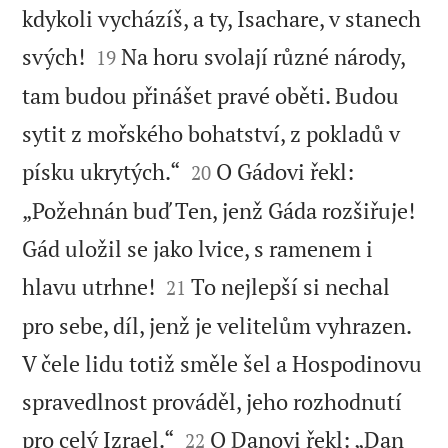
kdykoli vycházíš, a ty, Isachare, v stanech


svých!
Na horu svolají různé národy,
19
tam budou přinášet pravé oběti. Budou
sytit z mořského bohatství, z pokladů v


písku ukrytých.“
O Gádovi řekl:
20
„Požehnán buď Ten, jenž Gáda rozšiřuje!
Gád uložil se jako lvice, s ramenem i


hlavu utrhne!
To nejlepší si nechal
21
pro sebe, díl, jenž je velitelům vyhrazen.
V čele lidu totiž směle šel a Hospodinovu
spravedlnost prováděl, jeho rozhodnutí


pro celý Izrael.“
O Danovi řekl: „Dan
22