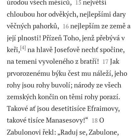


úrodou všech měsíců,
největší
15
chloubou hor odvěkých, nejlepšími dary


věčných pahorků,
nejlepším ze země a
16
její plnosti! Přízeň Toho, jenž přebývá v
[4]
keři,
na hlavě Josefově nechť spočine,


na temeni vyvoleného z bratří!
Jak
17
prvorozenému býku čest mu náleží, jeho
rohy jsou rohy buvolí; národy ze všech
zemských končin on těmi rohy porazí.
Takové ať jsou desetitisíce Efraimovy,


takové tisíce Manasesovy!“
O
18
Zabulonovi řekl: „Raduj se, Zabulone,