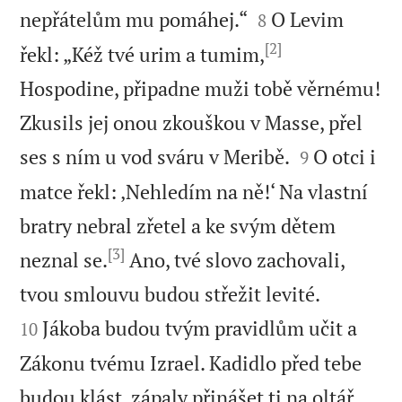


nepřátelům mu pomáhej.“
O Levim
8
[2]
řekl: „Kéž tvé urim a tumim,
Hospodine, připadne muži tobě věrnému!
Zkusils jej onou zkouškou v Masse, přel


ses s ním u vod sváru v Meribě.
O otci i
9
matce řekl: ‚Nehledím na ně!‘ Na vlastní
bratry nebral zřetel a ke svým dětem
[3]
neznal se.
Ano, tvé slovo zachovali,


tvou smlouvu budou střežit levité.
Jákoba budou tvým pravidlům učit a
10
Zákonu tvému Izrael. Kadidlo před tebe


budou klást, zápaly přinášet ti na oltář.