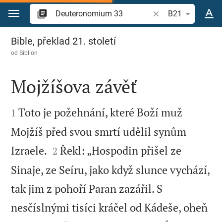
Přejít na obsah
Vyhledat biblický ve
B21
Deuteronomium 33
Bible, překlad 21. století
od
Biblion
Mojžíšova závěť


Toto je požehnání, které Boží muž
1
Mojžíš před svou smrtí udělil synům


Izraele.
Řekl: „Hospodin přišel ze
2
Sinaje, ze Seíru, jako když slunce vychází,
tak jim z pohoří Paran zazářil. S
nesčíslnými tisíci kráčel od Kádeše, oheň