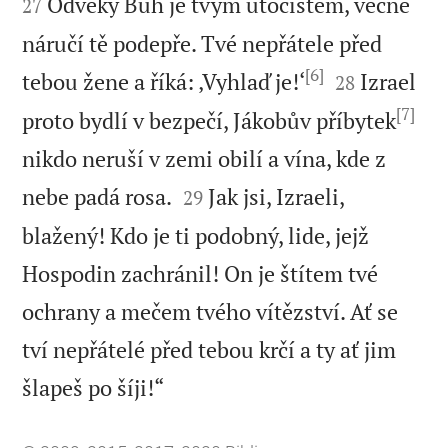
Odvěký Bůh je tvým útočištěm, věčné
27
náručí tě podepře. Tvé nepřátele před
[6]


tebou žene a říká: ‚Vyhlaď je!‘
Izrael
28
[7]
proto bydlí v bezpečí, Jákobův příbytek
nikdo neruší v zemi obilí a vína, kde z


nebe padá rosa.
Jak jsi, Izraeli,
29
blažený! Kdo je ti podobný, lide, jejž
Hospodin zachránil! On je štítem tvé
ochrany a mečem tvého vítězství. Ať se
tví nepřátelé před tebou krčí a ty ať jim

šlapeš po šíji!“