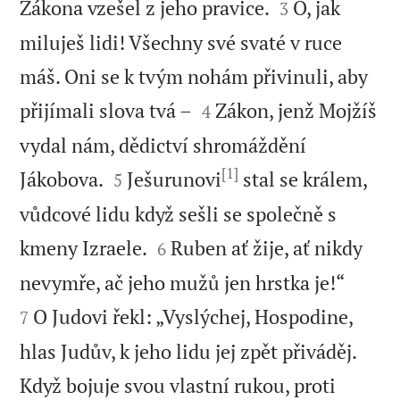


Zákona vzešel z jeho pravice.
Ó, jak
3
miluješ lidi! Všechny své svaté v ruce
máš. Oni se k tvým nohám přivinuli, aby


přijímali slova tvá –
Zákon, jenž Mojžíš
4
vydal nám, dědictví shromáždění
[1]


Jákobova.
Ješurunovi
stal se králem,
5
vůdcové lidu když sešli se společně s


kmeny Izraele.
Ruben ať žije, ať nikdy
6


nevymře, ač jeho mužů jen hrstka je!“
O Judovi řekl: „Vyslýchej, Hospodine,
7
hlas Judův, k jeho lidu jej zpět přiváděj.
Když bojuje svou vlastní rukou, proti