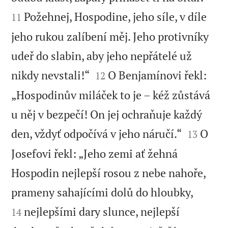
Požehnej, Hospodine, jeho síle, v díle
11
jeho rukou zalíbení měj. Jeho protivníky
udeř do slabin, aby jeho nepřátelé už


nikdy nevstali!“
O Benjamínovi řekl:
12
„Hospodinův miláček to je – kéž zůstává
u něj v bezpečí! On jej ochraňuje každý


den, vždyť odpočívá v jeho náručí.“
O
13
Josefovi řekl: „Jeho zemi ať žehná
Hospodin nejlepší rosou z nebe nahoře,


prameny sahajícími dolů do hloubky,
nejlepšími dary slunce, nejlepší
14