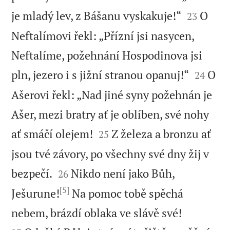


je mladý lev, z Bášanu vyskakuje!“
O
23
Neftalímovi řekl: „Přízní jsi nasycen,
Neftalíme, požehnání Hospodinova jsi


pln, jezero i s jižní stranou opanuj!“
O
24
Ašerovi řekl: „Nad jiné syny požehnán je
Ašer, mezi bratry ať je oblíben, své nohy


ať smáčí olejem!
Z železa a bronzu ať
25
jsou tvé závory, po všechny své dny žij v


bezpečí.
Nikdo není jako Bůh,
26
[5]
Ješurune!
Na pomoc tobě spěchá


nebem, brázdí oblaka ve slávě své!