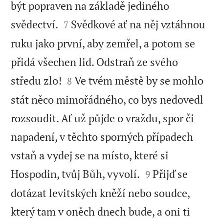
být popraven na základě jediného


svědectví.
Svědkové ať na něj vztáhnou
7
ruku jako první, aby zemřel, a potom se
přidá všechen lid. Odstraň ze svého


středu zlo!
Ve tvém městě by se mohlo
8
stát něco mimořádného, co bys nedovedl
rozsoudit. Ať už půjde o vraždu, spor či
napadení, v těchto sporných případech
vstaň a vydej se na místo, které si


Hospodin, tvůj Bůh, vyvolí.
Přijď se
9
dotázat levitských kněží nebo soudce,
který tam v oněch dnech bude, a oni ti