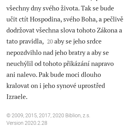
všechny dny svého života. Tak se bude
učit ctít Hospodina, svého Boha, a pečlivě
dodržovat všechna slova tohoto Zákona a


tato pravidla,
aby se jeho srdce
20
nepozdvihlo nad jeho bratry a aby se
neuchýlil od tohoto přikázání napravo
ani nalevo. Pak bude moci dlouho
kralovat on i jeho synové uprostřed

Izraele.
© 2009, 2015, 2017, 2020 Biblion, z.s.
Version 2020.2.28