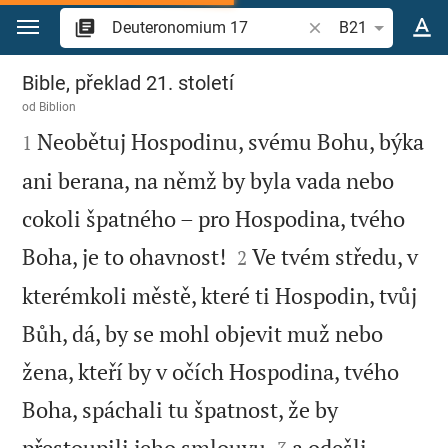
Přejít na obsah
Vyhledat biblický ve
B21
Deuteronomium 17
Bible, překlad 21. století
od
Biblion

Neobětuj Hospodinu, svému Bohu, býka
1
ani berana, na němž by byla vada nebo
cokoli špatného – pro Hospodina, tvého


Boha, je to ohavnost!
Ve tvém středu, v
2
kterémkoli městě, které ti Hospodin, tvůj
Bůh, dá, by se mohl objevit muž nebo
žena, kteří by v očích Hospodina, tvého
Boha, spáchali tu špatnost, že by


přestoupili jeho smlouvu
a odešli