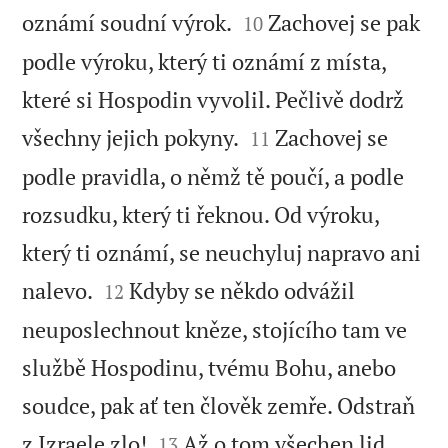


oznámí soudní výrok.
Zachovej se pak
10
podle výroku, který ti oznámí z místa,
které si Hospodin vyvolil. Pečlivě dodrž


všechny jejich pokyny.
Zachovej se
11
podle pravidla, o němž tě poučí, a podle
rozsudku, který ti řeknou. Od výroku,
který ti oznámí, se neuchyluj napravo ani


nalevo.
Kdyby se někdo odvážil
12
neuposlechnout kněze, stojícího tam ve
službě Hospodinu, tvému Bohu, anebo
soudce, pak ať ten člověk zemře. Odstraň


z Izraele zlo!
Až o tom všechen lid
13