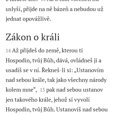
uslyší, přijde na ně bázeň a nebudou už

jednat opovážlivě.
Zákon o králi


Až přijdeš do země, kterou ti
14
Hospodin, tvůj Bůh, dává, ovládneš ji a
usadíš se v ní. Řekneš-li si: „Ustanovím
nad sebou krále, tak jako všechny národy


kolem mne“,
pak nad sebou ustanov
15
jen takového krále, jehož si vyvolí
Hospodin, tvůj Bůh. Ustanovíš nad sebou