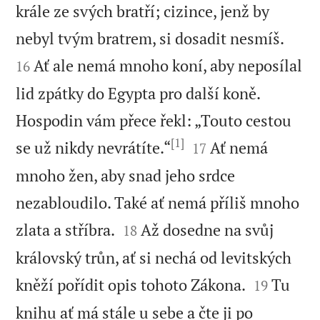
krále ze svých bratří; cizince, jenž by


nebyl tvým bratrem, si dosadit nesmíš.
Ať ale nemá mnoho koní, aby neposílal
16
lid zpátky do Egypta pro další koně.
Hospodin vám přece řekl: „Touto cestou
[1]


se už nikdy nevrátíte.“
Ať nemá
17
mnoho žen, aby snad jeho srdce
nezabloudilo. Také ať nemá příliš mnoho


zlata a stříbra.
Až dosedne na svůj
18
královský trůn, ať si nechá od levitských


kněží pořídit opis tohoto Zákona.
Tu
19
knihu ať má stále u sebe a čte ji po