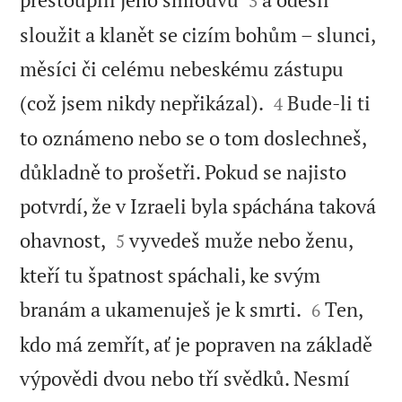
3
sloužit a klanět se cizím bohům – slunci,
měsíci či celému nebeskému zástupu


(což jsem nikdy nepřikázal).
Bude-li ti
4
to oznámeno nebo se o tom doslechneš,
důkladně to prošetři. Pokud se najisto
potvrdí, že v Izraeli byla spáchána taková


ohavnost,
vyvedeš muže nebo ženu,
5
kteří tu špatnost spáchali, ke svým


branám a ukamenuješ je k smrti.
Ten,
6
kdo má zemřít, ať je popraven na základě
výpovědi dvou nebo tří svědků. Nesmí