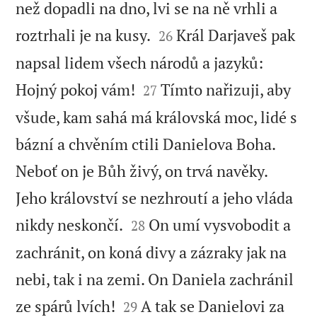
než dopadli na dno, lvi se na ně vrhli a


roztrhali je na kusy.
Král Darjaveš pak
26
napsal lidem všech národů a jazyků:


Hojný pokoj vám!
Tímto nařizuji, aby
27
všude, kam sahá má královská moc, lidé s
bázní a chvěním ctili Danielova Boha.
Neboť on je Bůh živý, on trvá navěky.
Jeho království se nezhroutí a jeho vláda


nikdy neskončí.
On umí vysvobodit a
28
zachránit, on koná divy a zázraky jak na
nebi, tak i na zemi. On Daniela zachránil


ze spárů lvích!
A tak se Danielovi za
29