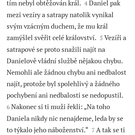


tím nebyl obtěžován král.
Daniel pak
4
mezi vezíry a satrapy natolik vynikal
svým vzácným duchem, že mu král


zamýšlel svěřit celé království.
Vezíři a
5
satrapové se proto snažili najít na
Danielově vládní službě nějakou chybu.
Nemohli ale žádnou chybu ani nedbalost
najít, protože byl spolehlivý a žádného


pochybení ani nedbalosti se nedopustil.
Nakonec si ti muži řekli: „Na toho
6
Daniela nikdy nic nenajdeme, leda by se


to týkalo jeho náboženství.“
A tak se ti
7