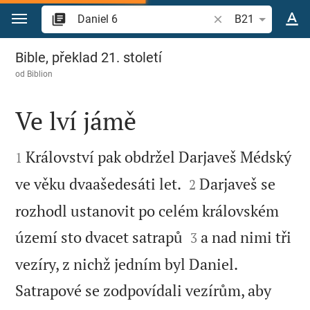
Přejít na obsah
Vyhledat biblický ve
B21
Daniel 6
Bible, překlad 21. století
od
Biblion
Ve lví jámě


Království pak obdržel Darjaveš Médský
1


ve věku dvaašedesáti let.
Darjaveš se
2
rozhodl ustanovit po celém královském


území sto dvacet satrapů
a nad nimi tři
3
vezíry, z nichž jedním byl Daniel.
Satrapové se zodpovídali vezírům, aby