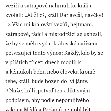
vezíři a satrapové nahrnuli ke králi a

zvolali: „Ať žiješ, králi Darjaveši, navěky!

Všichni královští vezíři, hejtmani,
8
satrapové, rádci a místodržící se usnesli,
že by se mělo vydat královské nařízení
potvrzující tento výnos: Každý, kdo by se
v příštích třiceti dnech modlil k
jakémukoli bohu nebo člověku kromě


tebe, králi, bude hozen do lví jámy.
Nuže, králi, potvrď ten edikt svým
9
podpisem, aby podle nepomíjivého
zákona Médů a Peršanů nemohl být