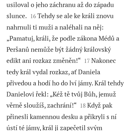
usiloval o jeho záchranu až do západu


slunce.
Tehdy se ale ke králi znovu
16
nahrnuli ti muži a naléhali na něj:
„Pamatuj, králi, že podle zákona Médů a
Peršanů nemůže být žádný královský


edikt ani rozkaz změněn!“
Nakonec
17
tedy král vydal rozkaz, ať Daniela
přivedou a hodí ho do lví jámy. Král tehdy
Danielovi řekl: „Kéž tě tvůj Bůh, jemuž


věrně sloužíš, zachrání!“
Když pak
18
přinesli kamennou desku a přikryli s ní
ústí té jámy, král ji zapečetil svým