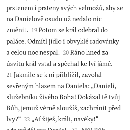
prstenem i prsteny svých velmožů, aby se
na Danielově osudu už nedalo nic


změnit.
Potom se král odebral do
19
paláce. Odmítl jídlo i obvyklé radovánky


a celou noc nespal.
Ráno hned za
20


úsvitu král vstal a spěchal ke lví jámě.
Jakmile se k ní přiblížil, zavolal
21
sevřeným hlasem na Daniela: „Danieli,
služebníku živého Boha! Dokázal tě tvůj
Bůh, jemuž věrně sloužíš, zachránit před


lvy?“
„Ať žiješ, králi, navěky!“
22

