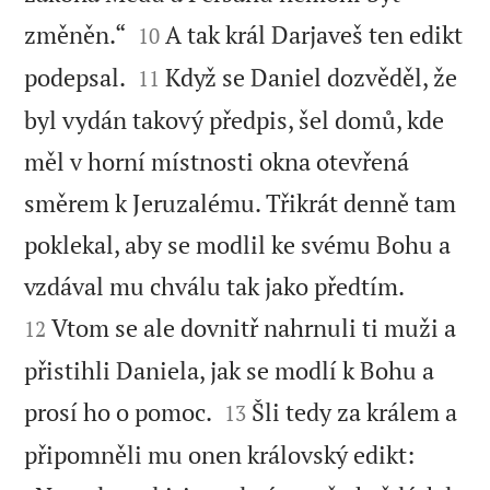


změněn.“
A tak král Darjaveš ten edikt
10


podepsal.
Když se Daniel dozvěděl, že
11
byl vydán takový předpis, šel domů, kde
měl v horní místnosti okna otevřená
směrem k Jeruzalému. Třikrát denně tam
poklekal, aby se modlil ke svému Bohu a


vzdával mu chválu tak jako předtím.
Vtom se ale dovnitř nahrnuli ti muži a
12
přistihli Daniela, jak se modlí k Bohu a


prosí ho o pomoc.
Šli tedy za králem a
13
připomněli mu onen královský edikt: