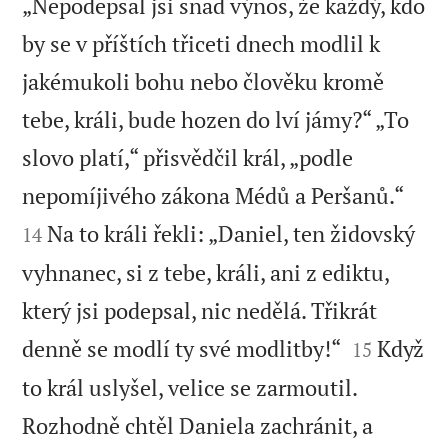
„Nepodepsal jsi snad výnos, že každý, kdo
by se v příštích třiceti dnech modlil k
jakémukoli bohu nebo člověku kromě
tebe, králi, bude hozen do lví jámy?“ „To
slovo platí,“ přisvědčil král, „podle


nepomíjivého zákona Médů a Peršanů.“
Na to králi řekli: „Daniel, ten židovský
14
vyhnanec, si z tebe, králi, ani z ediktu,
který jsi podepsal, nic nedělá. Třikrát


denně se modlí ty své modlitby!“
Když
15
to král uslyšel, velice se zarmoutil.
Rozhodně chtěl Daniela zachránit, a