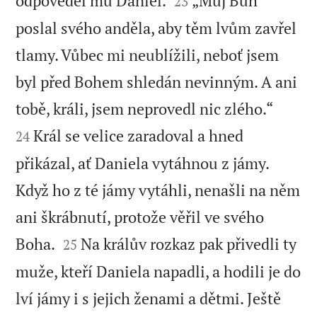
odpověděl mu Daniel.
„Můj Bůh
23
poslal svého anděla, aby těm lvům zavřel
tlamy. Vůbec mi neublížili, neboť jsem
byl před Bohem shledán nevinným. A ani


tobě, králi, jsem neprovedl nic zlého.“
Král se velice zaradoval a hned
24
přikázal, ať Daniela vytáhnou z jámy.
Když ho z té jámy vytáhli, nenašli na něm
ani škrábnutí, protože věřil ve svého


Boha.
Na králův rozkaz pak přivedli ty
25
muže, kteří Daniela napadli, a hodili je do
lví jámy i s jejich ženami a dětmi. Ještě