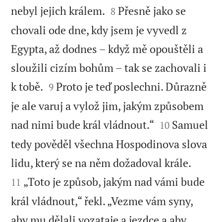


nebyl jejich králem.
Přesně jako se
8
chovali ode dne, kdy jsem je vyvedl z
Egypta, až dodnes – když mě opouštěli a
sloužili cizím bohům – tak se zachovali i


k tobě.
Proto je teď poslechni. Důrazně
9
je ale varuj a vylož jim, jakým způsobem


nad nimi bude král vládnout.“
Samuel
10
tedy pověděl všechna Hospodinova slova


lidu, který se na něm dožadoval krále.
„Toto je způsob, jakým nad vámi bude
11
král vládnout,“ řekl. „Vezme vám syny,
aby mu dělali vozataje a jezdce a aby