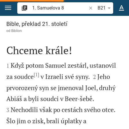
Přejít na obsah
Vyhledat biblický ve
B21
1. Samuelova 8
Bible, překlad 21. století
od
Biblion
Chceme krále!


Když potom Samuel zestárl, ustanovil
1
[1]


za soudce
v Izraeli své syny.
Jeho
2
prvorozený syn se jmenoval Joel, druhý


Abiáš a byli soudci v Beer-šebě.
Nechodili však po cestách svého otce.
3
Šlo jim o zisk, brali úplatky a