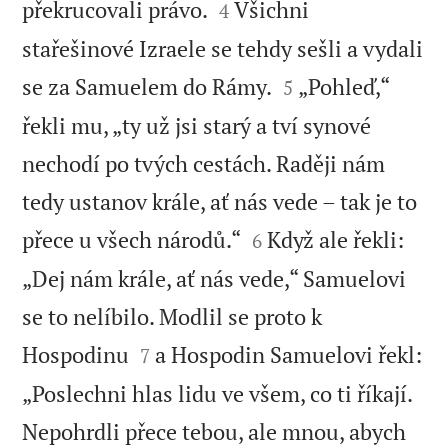


překrucovali právo.
Všichni
4
stařešinové Izraele se tehdy sešli a vydali


se za Samuelem do Rámy.
„Pohleď,“
5
řekli mu, „ty už jsi starý a tví synové
nechodí po tvých cestách. Raději nám
tedy ustanov krále, ať nás vede – tak je to


přece u všech národů.“
Když ale řekli:
6
„Dej nám krále, ať nás vede,“ Samuelovi
se to nelíbilo. Modlil se proto k


Hospodinu
a Hospodin Samuelovi řekl:
7
„Poslechni hlas lidu ve všem, co ti říkají.
Nepohrdli přece tebou, ale mnou, abych