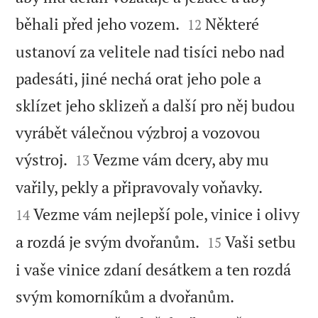


běhali před jeho vozem.
Některé
12
ustanoví za velitele nad tisíci nebo nad
padesáti, jiné nechá orat jeho pole a
sklízet jeho sklizeň a další pro něj budou
vyrábět válečnou výzbroj a vozovou


výstroj.
Vezme vám dcery, aby mu
13


vařily, pekly a připravovaly voňavky.
Vezme vám nejlepší pole, vinice i olivy
14


a rozdá je svým dvořanům.
Vaši setbu
15
i vaše vinice zdaní desátkem a ten rozdá


svým komorníkům a dvořanům.