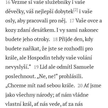
Vezme si vaše služebníky i vaše
16
[2]
děvečky, váš nejlepší dobytek
i vaše


osly, aby pracovali pro něj.
Vaše ovce a
17
kozy zdaní desátkem. I vy sami nakonec


budete jeho otroky.
Přijde den, kdy
18
budete naříkat, že jste se rozhodli pro
krále, ale Hospodin tehdy vaše volání


nevyslyší.“
Lid ale odmítl Samuele
19
poslechnout. „Ne, ne!“ prohlásili.


„Chceme mít nad sebou krále.
Ať jsme
20
jako všechny národy; ať nám vládne
vlastní král, ať nás vede, ať za nás