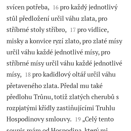


svícen potřeba,
pro každý jednotlivý
16
stůl předložení určil váhu zlata, pro


stříbrné stoly stříbro,
pro vidlice,
17
misky a konvice ryzí zlato, pro zlaté mísy
určil váhu každé jednotlivé mísy, pro
stříbrné mísy určil váhu každé jednotlivé


mísy,
pro kadidlový oltář určil váhu
18
přetaveného zlata. Předal mu také
předlohu Trůnu, totiž zlatých cherubů s
rozpjatými křídly zastiňujícími Truhlu


Hospodinovy smlouvy.
„Celý tento
19
soupis mám od Hospodina, který mi