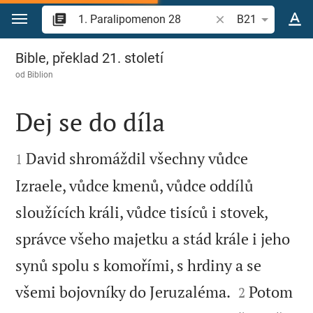
Přejít na obsah
Vyhledat biblický ve
B21
1. Paralipomenon 28
Bible, překlad 21. století
od
Biblion
Dej se do díla


David shromáždil všechny vůdce
1
Izraele, vůdce kmenů, vůdce oddílů
sloužících králi, vůdce tisíců i stovek,
správce všeho majetku a stád krále i jeho
synů spolu s komořími, s hrdiny a se


všemi bojovníky do Jeruzaléma.
Potom
2