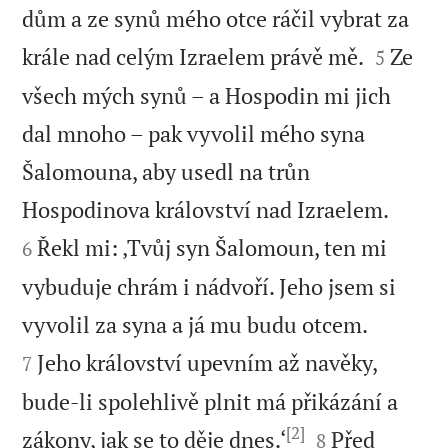
dům a ze synů mého otce ráčil vybrat za


krále nad celým Izraelem právě mě.
Ze
5
všech mých synů – a Hospodin mi jich
dal mnoho – pak vyvolil mého syna
Šalomouna, aby usedl na trůn


Hospodinova království nad Izraelem.
Řekl mi: ‚Tvůj syn Šalomoun, ten mi
6
vybuduje chrám i nádvoří. Jeho jsem si


vyvolil za syna a já mu budu otcem.
Jeho království upevním až navěky,
7
bude-li spolehlivě plnit má přikázání a
[2]


zákony, jak se to děje dnes.‘
Před
8