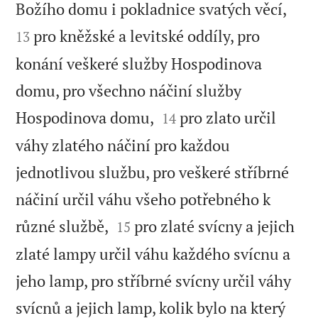


Božího domu i pokladnice svatých věcí,
pro kněžské a levitské oddíly, pro
13
konání veškeré služby Hospodinova
domu, pro všechno náčiní služby


Hospodinova domu,
pro zlato určil
14
váhy zlatého náčiní pro každou
jednotlivou službu, pro veškeré stříbrné
náčiní určil váhu všeho potřebného k


různé službě,
pro zlaté svícny a jejich
15
zlaté lampy určil váhu každého svícnu a
jeho lamp, pro stříbrné svícny určil váhy
svícnů a jejich lamp, kolik bylo na který