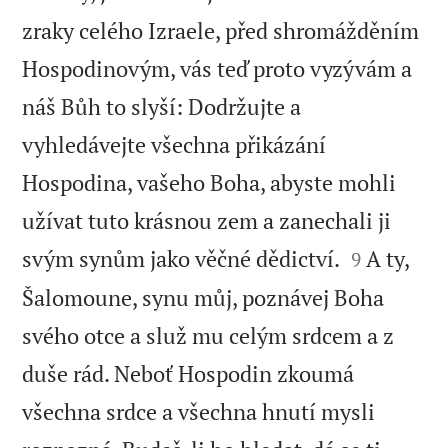
zraky celého Izraele, před shromážděním
Hospodinovým, vás teď proto vyzývám a
náš Bůh to slyší: Dodržujte a
vyhledávejte všechna přikázání
Hospodina, vašeho Boha, abyste mohli
užívat tuto krásnou zem a zanechali ji


svým synům jako věčné dědictví.
A ty,
9
Šalomoune, synu můj, poznávej Boha
svého otce a služ mu celým srdcem a z
duše rád. Neboť Hospodin zkoumá
všechna srdce a všechna hnutí mysli