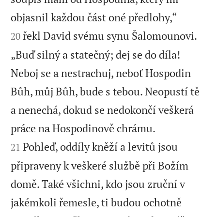


objasnil každou část oné předlohy,“
řekl David svému synu Šalomounovi.
20
„Buď silný a statečný; dej se do díla!
Neboj se a nestrachuj, neboť Hospodin
Bůh, můj Bůh, bude s tebou. Neopustí tě
a nenechá, dokud se nedokončí veškerá


práce na Hospodinově chrámu.
Pohleď, oddíly kněží a levitů jsou
21
připraveny k veškeré službě při Božím
domě. Také všichni, kdo jsou zruční v
jakémkoli řemesle, ti budou ochotně