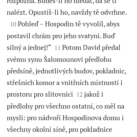
rozpozná. Budeš-li ho hledat, dá se ti

nalézt. Opustíš-li ho, navždy tě odvrhne.

Pohleď – Hospodin tě vyvolil, abys
10
postavil chrám pro jeho svatyni. Buď


silný a jednej!“
Potom David předal
11
svému synu Šalomounovi předlohu
předsíně, jednotlivých budov, pokladnic,
střešních komor a vnitřních místností i


prostoru pro slitovnici
jakož i
12
předlohy pro všechno ostatní, co měl na
mysli: pro nádvoří Hospodinova domu i
všechny okolní síně, pro pokladnice