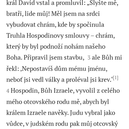
král David vstal a promluvil: „Slyšte mě,
bratři, lide můj! Měl jsem na srdci
vybudovat chrám, kde by spočinula
Truhla Hospodinovy smlouvy – chrám,
který by byl podnoží nohám našeho


Boha. Připravil jsem stavbu,
ale Bůh mi
3
řekl: ‚Nepostavíš dům mému jménu,
[1]


neboť jsi vedl války a proléval jsi krev.‘
Hospodin, Bůh Izraele, vyvolil z celého
4
mého otcovského rodu mě, abych byl
králem Izraele navěky. Judu vybral jako
vůdce, v judském rodu pak můj otcovský