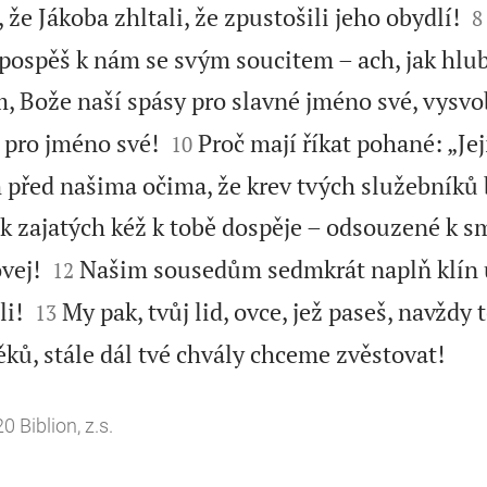

, že Jákoba zhltali, že zpustošili jeho obydlí!
8
 pospěš k nám se svým soucitem – ach, jak hlub
 Bože naší spásy pro slavné jméno své, vysvo


 pro jméno své!
Proč mají říkat pohané: „Je
10
před našima očima, že krev tvých služebníků
k zajatých kéž k tobě dospěje – odsouzené k s


vej!
Našim sousedům sedmkrát naplň klín 
12


li!
My pak, tvůj lid, ovce, jež paseš, navždy 
13

ků, stále dál tvé chvály chceme zvěstovat!
 Biblion, z.s.