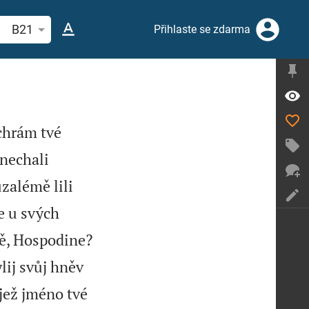
hledat biblický verš nebo slovo
B21
Přihlaste se zdarma
 chrám tvé
nechali
uzalémě lili
e u svých
tě, Hospodine?
lij svůj hněv
 jež jméno tvé