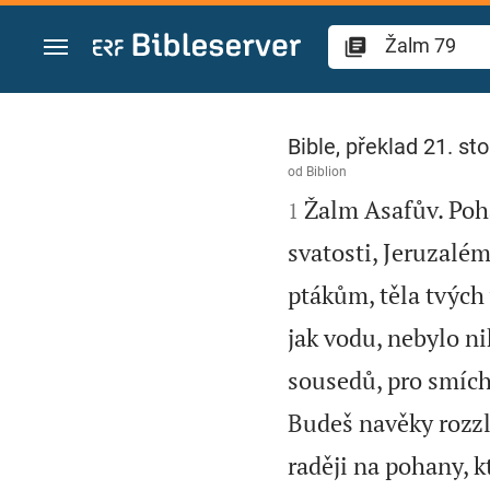
Přejít na obsah
Žalm 79
Bible, překlad 21. sto
od
Biblion

Žalm Asafův. Poha
1
svatosti, Jeruzalém
ptákům, těla tvých
jak vodu, nebylo ni
sousedů, pro smích
Budeš navěky rozz
raději na pohany, kt