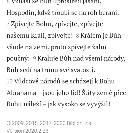
Vznáší se Bůh uprostřed jásání,
6


Hospodin, když troubí se na roh beraní.
Zpívejte Bohu, zpívejte, zpívejte
7


našemu Králi, zpívejte!
Králem je Bůh
8
všude na zemi, proto zpívejte žalm


poučný:
Kraluje Bůh nad všemi národy,
9


Bůh sedí na trůnu své svatosti.
Vůdcové národů se scházejí k Bohu
10
Abrahama – jsou jeho lid! Štíty země přec

Bohu náleží – jak vysoko se vyvýšil!
© 2009, 2015, 2017, 2020 Biblion, z.s.
Version 2020.2.28