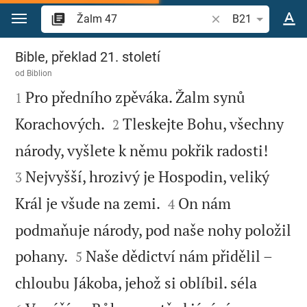
Přejít na obsah
Vyhledat biblický ve
B21
Žalm 47
Bible, překlad 21. století
od
Biblion

Pro předního zpěváka. Žalm synů
1


Korachových.
Tleskejte Bohu, všechny
2


národy, vyšlete k němu pokřik radosti!
Nejvyšší, hrozivý je Hospodin, veliký
3


Král je všude na zemi.
On nám
4
podmaňuje národy, pod naše nohy položil


pohany.
Naše dědictví nám přidělil –
5


chloubu Jákoba, jehož si oblíbil. séla