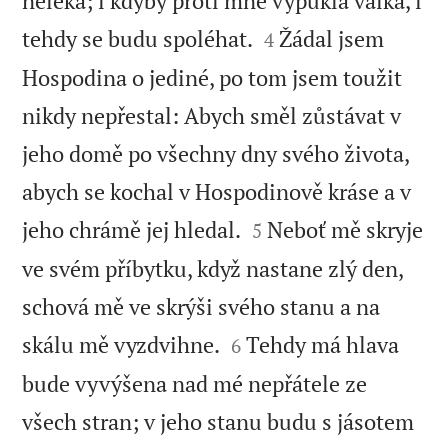
neleká; i kdyby proti mně vypukla válka, i


tehdy se budu spoléhat.
Žádal jsem
4
Hospodina o jediné, po tom jsem toužit
nikdy nepřestal: Abych směl zůstávat v
jeho domě po všechny dny svého života,
abych se kochal v Hospodinově kráse a v


jeho chrámě jej hledal.
Neboť mě skryje
5
ve svém příbytku, když nastane zlý den,
schová mě ve skrýši svého stanu a na


skálu mě vyzdvihne.
Tehdy má hlava
6
bude vyvýšena nad mé nepřátele ze
všech stran; v jeho stanu budu s jásotem