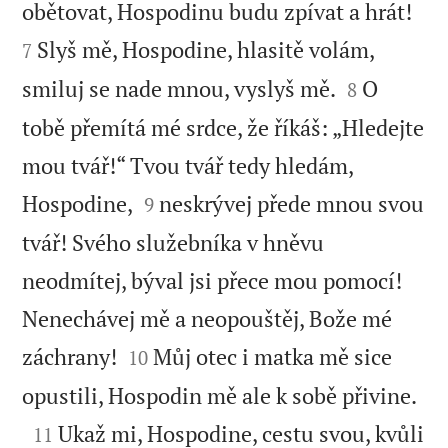


obětovat, Hospodinu budu zpívat a hrát!
Slyš mě, Hospodine, hlasitě volám,
7


smiluj se nade mnou, vyslyš mě.
O
8
tobě přemítá mé srdce, že říkáš: „Hledejte
mou tvář!“ Tvou tvář tedy hledám,


Hospodine,
neskrývej přede mnou svou
9
tvář! Svého služebníka v hněvu
neodmítej, býval jsi přece mou pomocí!
Nenechávej mě a neopouštěj, Bože mé


záchrany!
Můj otec i matka mě sice
10

opustili, Hospodin mě ale k sobě přivine.

Ukaž mi, Hospodine, cestu svou, kvůli
11