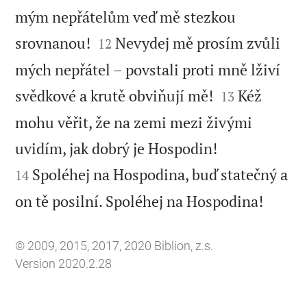
mým nepřátelům veď mě stezkou


srovnanou!
Nevydej mě prosím zvůli
12
mých nepřátel – povstali proti mně lživí


svědkové a krutě obviňují mě!
Kéž
13
mohu věřit, že na zemi mezi živými


uvidím, jak dobrý je Hospodin!
Spoléhej na Hospodina, buď statečný a
14

on tě posilní. Spoléhej na Hospodina!
© 2009, 2015, 2017, 2020 Biblion, z.s.
Version 2020.2.28