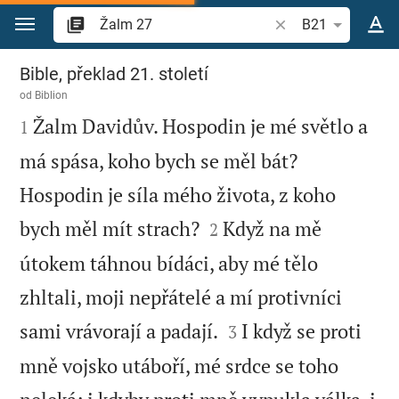
Přejít na obsah
Vyhledat biblický ve
B21
Žalm 27
Bible, překlad 21. století
od
Biblion

Žalm Davidův. Hospodin je mé světlo a
1
má spása, koho bych se měl bát?
Hospodin je síla mého života, z koho


bych měl mít strach?
Když na mě
2
útokem táhnou bídáci, aby mé tělo
zhltali, moji nepřátelé a mí protivníci


sami vrávorají a padají.
I když se proti
3
mně vojsko utáboří, mé srdce se toho