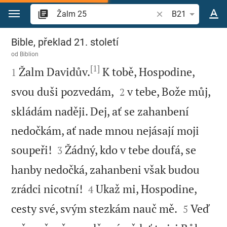
Přejít na obsah
Vyhledat biblický ve
B21
Žalm 25
Bible, překlad 21. století
od
Biblion
[1]

Žalm Davidův.
K tobě, Hospodine,
1


svou duši pozvedám,
v tebe, Bože můj,
2
skládám naději. Dej, ať se zahanbení
nedočkám, ať nade mnou nejásají moji


soupeři!
Žádný, kdo v tebe doufá, se
3
hanby nedočká, zahanbeni však budou


zrádci nicotní!
Ukaž mi, Hospodine,
4


cesty své, svým stezkám nauč mě.
Veď
5