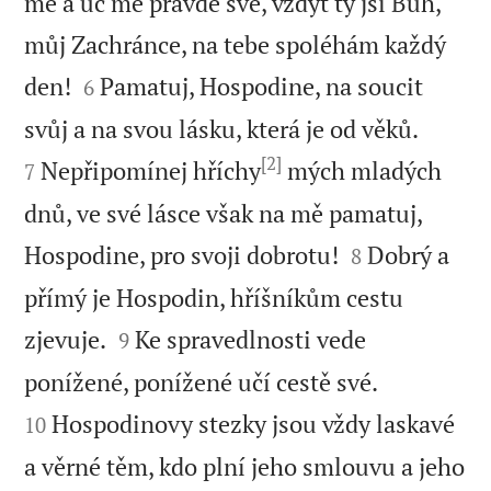
mě a uč mě pravdě své, vždyť ty jsi Bůh,
můj Zachránce, na tebe spoléhám každý


den!
Pamatuj, Hospodine, na soucit
6


svůj a na svou lásku, která je od věků.
[2]
Nepřipomínej hříchy
mých mladých
7
dnů, ve své lásce však na mě pamatuj,


Hospodine, pro svoji dobrotu!
Dobrý a
8
přímý je Hospodin, hříšníkům cestu


zjevuje.
Ke spravedlnosti vede
9


ponížené, ponížené učí cestě své.
Hospodinovy stezky jsou vždy laskavé
10
a věrné těm, kdo plní jeho smlouvu a jeho