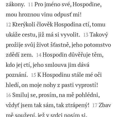


zákony.
Pro jméno své, Hospodine,
11


mou hroznou vinu odpusť mi!
Kterýkoli člověk Hospodina ctí, tomu
12


ukáže cestu, již má si vyvolit.
Takový
13
prožije svůj život šťastně, jeho potomstvo


zdědí zem.
Hospodin důvěřuje těm,
14
kdo jej ctí, jeho smlouva jim dává


poznání.
K Hospodinu stále mé oči
15


hledí, on moje nohy z pasti vyprostí!
Smiluj se, prosím, na mě pohlédni,
16


vždyť jsem tak sám, tak ztrápený!
Zbav
17
mě soužení, jež v srdci nosím si,