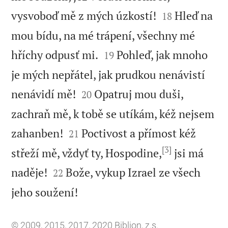


vysvoboď mě z mých úzkostí!
Hleď na
18
mou bídu, na mé trápení, všechny mé


hříchy odpusť mi.
Pohleď, jak mnoho
19
je mých nepřátel, jak prudkou nenávistí


nenávidí mě!
Opatruj mou duši,
20
zachraň mě, k tobě se utíkám, kéž nejsem


zahanben!
Poctivost a přímost kéž
21
[3]
střeží mě, vždyť ty, Hospodine,
jsi má


naděje!
Bože, vykup Izrael ze všech
22

jeho soužení!
© 2009, 2015, 2017, 2020 Biblion, z.s.