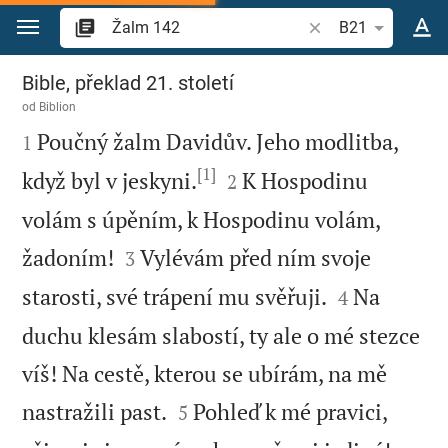
Přejít na obsah
Vyhledat biblický ve
B21
Žalm 142
Bible, překlad 21. století
od
Biblion

Poučný žalm Davidův. Jeho modlitba,
1
[1]


když byl v jeskyni.
K Hospodinu
2
volám s úpěním, k Hospodinu volám,


žadoním!
Vylévám před ním svoje
3


starosti, své trápení mu svěřuji.
Na
4
duchu klesám slabostí, ty ale o mé stezce
víš! Na cestě, kterou se ubírám, na mě


nastražili past.
Pohleď k mé pravici,
5