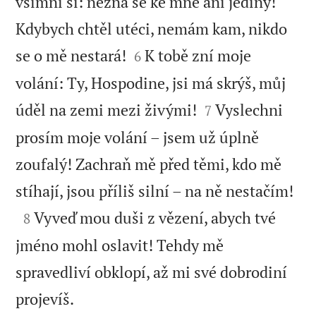
všimni si: nezná se ke mně ani jediný!
Kdybych chtěl utéci, nemám kam, nikdo


se o mě nestará!
K tobě zní moje
6
volání: Ty, Hospodine, jsi má skrýš, můj


úděl na zemi mezi živými!
Vyslechni
7
prosím moje volání – jsem už úplně
zoufalý! Zachraň mě před těmi, kdo mě

stíhají, jsou příliš silní – na ně nestačím!

Vyveď mou duši z vězení, abych tvé
8
jméno mohl oslavit! Tehdy mě
spravedliví obklopí, až mi své dobrodiní

projevíš.