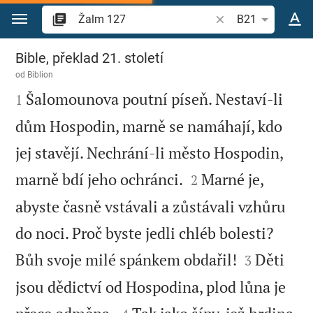
Přejít na obsah
Vyhledat biblický ve
B21
Žalm 127
Bible, překlad 21. století
od
Biblion

Šalomounova poutní píseň. Nestaví-li
1
dům Hospodin, marně se namáhají, kdo
jej stavějí. Nechrání-li město Hospodin,


marně bdí jeho ochránci.
Marné je,
2
abyste časně vstávali a zůstávali vzhůru
do noci. Proč byste jedli chléb bolesti?


Bůh svoje milé spánkem obdařil!
Děti
3
jsou dědictví od Hospodina, plod lůna je

