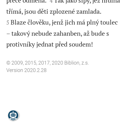
přece odměna.
Tak jako šípy, jež hrdina
4


třímá, jsou děti zplozené zamlada.
Blaze člověku, jenž jich má plný toulec
5
– takový nebude zahanben, až bude s

protivníky jednat před soudem!
© 2009, 2015, 2017, 2020 Biblion, z.s.
Version 2020.2.28