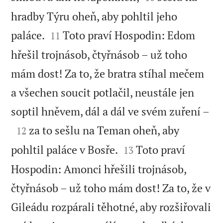
hradby Týru oheň, aby pohltil jeho


paláce.
Toto praví Hospodin: Edom
11
hřešil trojnásob, čtyřnásob – už toho
mám dost! Za to, že bratra stíhal mečem
a všechen soucit potlačil, neustále jen

soptil hněvem, dál a dál ve svém zuření –

za to sešlu na Teman oheň, aby
12


pohltil paláce v Bosře.
Toto praví
13
Hospodin: Amonci hřešili trojnásob,
čtyřnásob – už toho mám dost! Za to, že v
Gileádu rozpárali těhotné, aby rozšiřovali