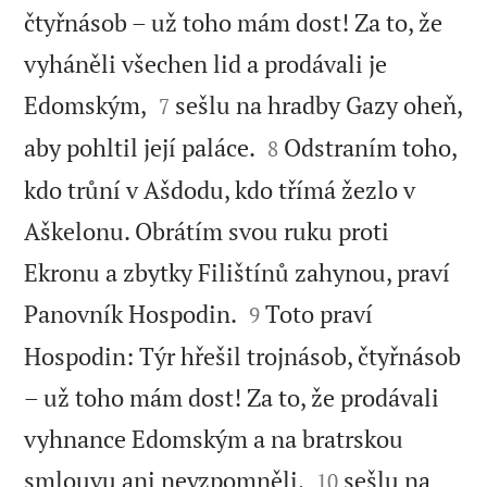
čtyřnásob – už toho mám dost! Za to, že
vyháněli všechen lid a prodávali je


Edomským,
sešlu na hradby Gazy oheň,
7


aby pohltil její paláce.
Odstraním toho,
8
kdo trůní v Ašdodu, kdo třímá žezlo v
Aškelonu. Obrátím svou ruku proti
Ekronu a zbytky Filištínů zahynou, praví


Panovník Hospodin.
Toto praví
9
Hospodin: Týr hřešil trojnásob, čtyřnásob
– už toho mám dost! Za to, že prodávali
vyhnance Edomským a na bratrskou


smlouvu ani nevzpomněli,
sešlu na
10