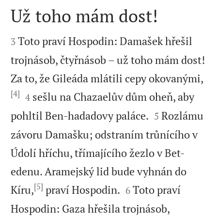
Už toho mám dost!


Toto praví Hospodin: Damašek hřešil
3
trojnásob, čtyřnásob – už toho mám dost!
Za to, že Gileáda mlátili cepy okovanými,
[4]


sešlu na Chazaelův dům oheň, aby
4


pohltil Ben-hadadovy paláce.
Rozlámu
5
závoru Damašku; odstraním trůnícího v
Údolí hříchu, třímajícího žezlo v Bet-
edenu. Aramejský lid bude vyhnán do
[5]


Kíru,
praví Hospodin.
Toto praví
6
Hospodin: Gaza hřešila trojnásob,