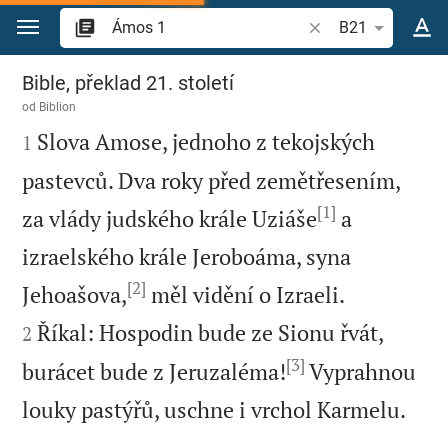
Přejít na obsah
Vyhledat biblický ve
B21
Ámos 1
Bible, překlad 21. století
od
Biblion

Slova Amose, jednoho z tekojských
1
pastevců. Dva roky před zemětřesením,
[1]
za vlády judského krále Uziáše
a
izraelského krále Jeroboáma, syna
[2]


Jehoašova,
měl vidění o Izraeli.
Říkal: Hospodin bude ze Sionu řvát,
2
[3]
burácet bude z Jeruzaléma!
Vyprahnou

louky pastýřů, uschne i vrchol Karmelu.