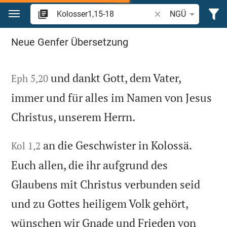
Zum Inhalt springen
Bibelstelle oder Begr
NGÜ
Suche "Kolosser11518" in der Bibel
Neue Genfer Übersetzung
und dankt Gott, dem Vater,
Eph 5,20
immer und für alles im Namen von Jesus
Christus, unserem Herrn.
an die Geschwister in Kolossä.
Kol 1,2
Euch allen, die ihr aufgrund des
Glaubens mit Christus verbunden seid
und zu Gottes heiligem Volk gehört,
wünschen wir Gnade und Frieden von