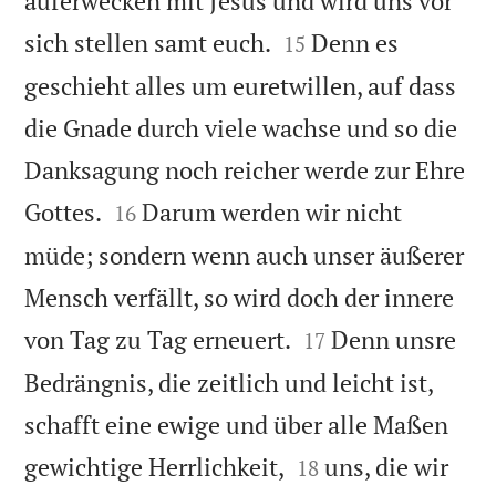
auferwecken mit Jesus und wird uns vor


sich stellen samt euch.
Denn es
15
geschieht alles um euretwillen, auf dass
die Gnade durch viele wachse und so die
Danksagung noch reicher werde zur Ehre


Gottes.
Darum werden wir nicht
16
müde; sondern wenn auch unser äußerer
Mensch verfällt, so wird doch der innere


von Tag zu Tag erneuert.
Denn unsre
17
Bedrängnis, die zeitlich und leicht ist,
schafft eine ewige und über alle Maßen


gewichtige Herrlichkeit,
uns, die wir
18