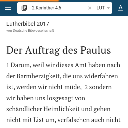
Zum Inhalt springen
Bibelstelle oder Beg
LUT
2.Korinther 4
Lutherbibel 2017
von
Deutsche Bibelgesellschaft
Der Auftrag des Paulus


Darum, weil wir dieses Amt haben nach
1
der Barmherzigkeit, die uns widerfahren


ist, werden wir nicht müde,
sondern
2
wir haben uns losgesagt von
schändlicher Heimlichkeit und gehen
nicht mit List um, verfälschen auch nicht