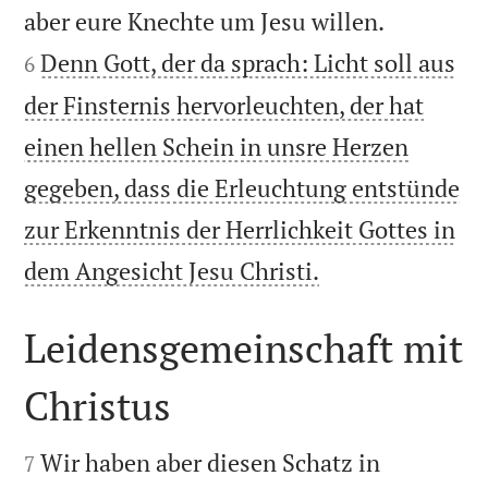


aber eure Knechte um Jesu willen.
Denn Gott, der da sprach: Licht soll aus
6
der Finsternis hervorleuchten, der hat
einen hellen Schein in unsre Herzen
gegeben, dass die Erleuchtung entstünde
zur Erkenntnis der Herrlichkeit Gottes in

dem Angesicht Jesu Christi.
Leidensgemeinschaft mit
Christus


Wir haben aber diesen Schatz in
7